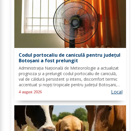
Codul portocaliu de caniculă pentru județul
Botoșani a fost prelungit
Administrația Națională de Meteorologie a actualizat
prognoza și a prelungit codul portocaliu de caniculă,
val de căldură persistent și intens, discomfort termic
accentuat și nopți tropicale pentru județul Botoșani,
până joi, la ora 10:00. Temperaturile maxime vor fi
Local
4 august 2026
cuprinse între 35 și 39 de...