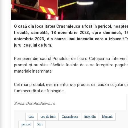
O casă din localitatea Crasnaleuca a fost în pericol, noapte
trecută, sâmbătă, 18 noiembrie 2023, spre duminică, 1
noiembrie 2023, din cauza unui incendiu care a izbucnit î
jurul coșului de fum.
Pompierii din cadrul Punctului de Lucru Coțușca au interveni
prompt și au stins flăcările înainte de a se înregistra pagub
materiale însemnate.
Cel mai probabil, evenimentul s-a produs din cauza coșului d
fum necurățat de funingine.
Sursa:
DorohoiNews.ro
casa
cos de fum
Crasnaleuca
incendiu
izbucnit
pericol
Stiri