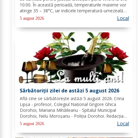
10:00. În această perioadă, temperaturile maxime vor
atinge 35 – 38°C, iar indicele temperatură-umezeală
va depăși pragul critic de 80 de unități. Nopțile vor
Local
5 august 2026
rămâne tropicale, cu minime...
Sărbătoriții zilei de astăzi 5 august 2026
Află cine se sărbătoreşte astăzi 5 august 2026: Crina
Lipșa - profesor, Colegiul Național Grigore Ghica
Dorohoi, Mariana Mihăileanu - Spitalul Municipal
Dorohoi, Nelu Moroșanu - Poliția Dorohoi. Redacția
Dorohoi News urează tuturor La mulți ani!
Local
5 august 2026
Completează lista sărbătoriților din Dorohoi, la...