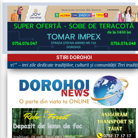
STIRI DOROHOI
are!” – trei zile dedicate tradițiilor, culturii și comunității Trei tradi