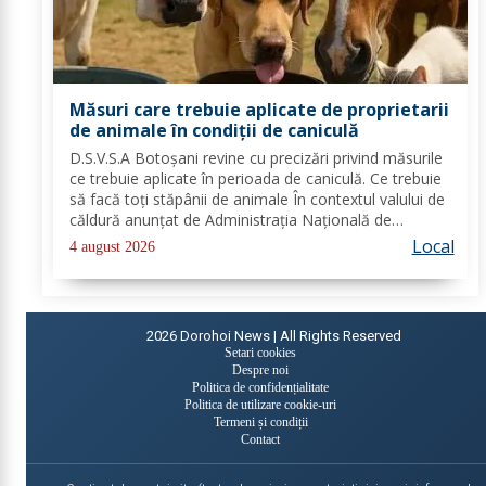
Măsuri care trebuie aplicate de proprietarii
de animale în condiții de caniculă
D.S.V.S.A Botoșani revine cu precizări privind măsurile
ce trebuie aplicate în perioada de caniculă. Ce trebuie
să facă toți stăpânii de animale În contextul valului de
căldură anunțat de Administrația Națională de
Meteorologie, Direcția Sanitară Veterinară și pentru
Local
4 august 2026
Siguranța Alimentelor Botoșani...
2026
Dorohoi News | All Rights Reserved
Setari cookies
Despre noi
Politica de confidențialitate
Politica de utilizare cookie-uri
Termeni și condiții
Contact