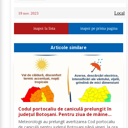
Local
19 nov. 2023
inapoi la lista
inapoi pe prima pagina
Articole similare
Codul portocaliu de caniculă prelungit în
județul Botoșani. Pentru ziua de mâine
sunt prognozate și furtuni
Meteorologii au prelungit avertizarea Cod portocaliu
de caniculă pentru județul Botoșani până vineri, la ora