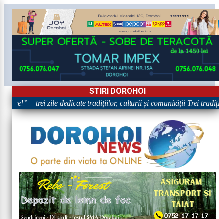
STIRI DOROHOI
oare!” – trei zile dedicate tradițiilor, culturii și comunității Trei trad