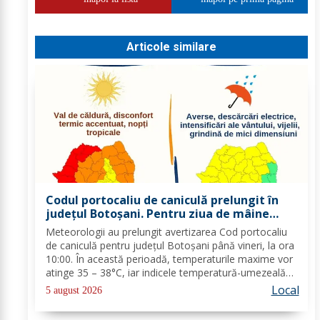
Articole similare
Codul portocaliu de caniculă prelungit în
județul Botoșani. Pentru ziua de mâine
sunt prognozate și furtuni
Meteorologii au prelungit avertizarea Cod portocaliu
de caniculă pentru județul Botoșani până vineri, la ora
10:00. În această perioadă, temperaturile maxime vor
atinge 35 – 38°C, iar indicele temperatură-umezeală
va depăși pragul critic de 80 de unități. Nopțile vor
Local
5 august 2026
rămâne tropicale, cu minime...