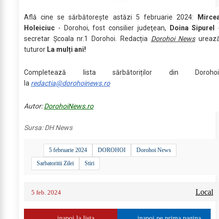
Află cine se sărbătoreşte astăzi 5 februarie 2024:
Mirce
Holeiciuc
- Dorohoi, fost consilier judeţean,
Doina Sipurel
secretar Şcoala nr.1 Dorohoi. Redacția
Dorohoi News
ureaz
tuturor
La mulți ani!
Completează lista sărbătoriților din Dorohoi
la
redactia@dorohoinews.ro
Autor:
DorohoiNews.ro
Sursa:
DH News
5 februarie 2024
DOROHOI
Dorohoi News
Sarbatoritii Zilei
Stiri
Local
5 feb. 2024
inapoi la lista
inapoi pe prima pagina