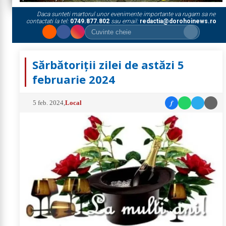
Daca sunteti martorul unor evenimente importante va rugam sa ne
contactati la tel:
0749.877.802
sau email:
redactia@dorohoinews.ro
Sărbătoriții zilei de astăzi 5
februarie 2024
f
5 feb. 2024
,
Local