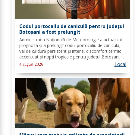
Codul portocaliu de caniculă pentru județul
Botoșani a fost prelungit
Administrația Națională de Meteorologie a actualizat
prognoza și a prelungit codul portocaliu de caniculă,
val de căldură persistent și intens, discomfort termic
accentuat și nopți tropicale pentru județul Botoșani,
până joi, la ora 10:00. Temperaturile maxime vor fi
Local
4 august 2026
cuprinse între 35 și 39 de...
Măsuri care trebuie aplicate de proprietarii