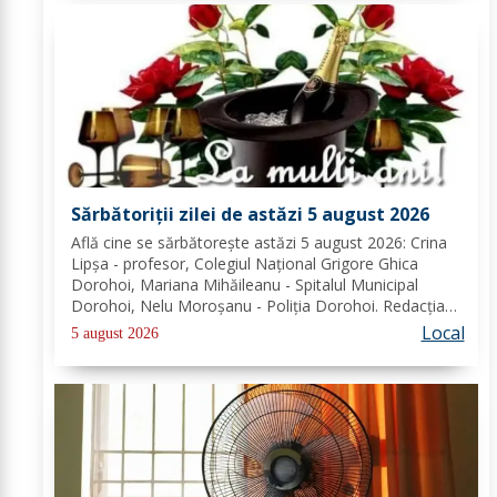
Sărbătoriții zilei de astăzi 5 august 2026
Află cine se sărbătoreşte astăzi 5 august 2026: Crina
Lipșa - profesor, Colegiul Național Grigore Ghica
Dorohoi, Mariana Mihăileanu - Spitalul Municipal
Dorohoi, Nelu Moroșanu - Poliția Dorohoi. Redacția
Dorohoi News urează tuturor La mulți ani!
Local
5 august 2026
Completează lista sărbătoriților din Dorohoi, la...