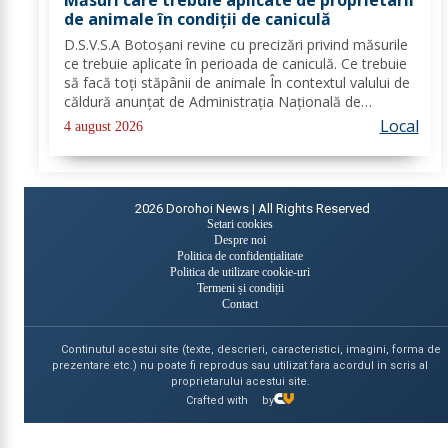
de animale în condiții de caniculă
D.S.V.S.A Botoșani revine cu precizări privind măsurile
ce trebuie aplicate în perioada de caniculă. Ce trebuie
să facă toți stăpânii de animale În contextul valului de
căldură anunțat de Administrația Națională de
Meteorologie, Direcția Sanitară Veterinară și pentru
Local
4 august 2026
Siguranța Alimentelor Botoșani...
2026
Dorohoi News | All Rights Reserved
Setari cookies
Despre noi
Politica de confidențialitate
Politica de utilizare cookie-uri
Termeni și condiții
Contact
Continutul acestui site (texte, descrieri, caracteristici, imagini, forma de
prezentare etc.) nu poate fi reprodus sau utilizat fara acordul in scris al
proprietarului acestui site.
Crafted with
by