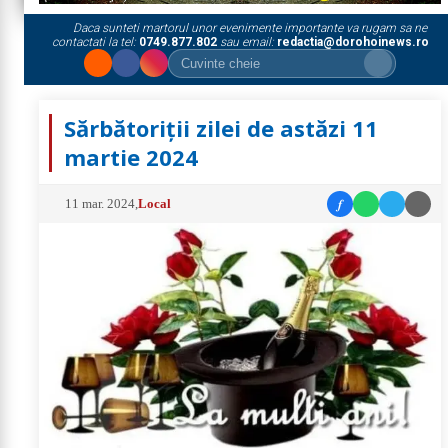
Daca sunteti martorul unor evenimente importante va rugam sa ne
contactati la tel:
0749.877.802
sau email:
redactia@dorohoinews.ro
Sărbătoriții zilei de astăzi 11
martie 2024
f
11 mar. 2024
,
Local