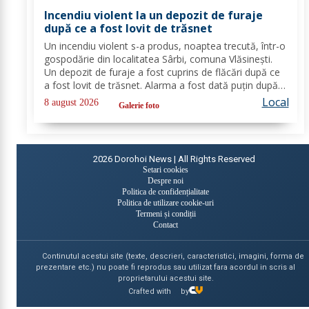
Incendiu violent la un depozit de furaje
după ce a fost lovit de trăsnet
Un incendiu violent s-a produs, noaptea trecută, într-o
gospodărie din localitatea Sârbi, comuna Vlăsinești.
Un depozit de furaje a fost cuprins de flăcări după ce
a fost lovit de trăsnet. Alarma a fost dată puțin după
ora 22:00. La caz s-au deplasat, în cel mai scurt timp,
Local
8 august 2026
Galerie foto
pompierii din cadrul...
2026
Dorohoi News | All Rights Reserved
Setari cookies
Despre noi
Politica de confidențialitate
Politica de utilizare cookie-uri
Termeni și condiții
Contact
Continutul acestui site (texte, descrieri, caracteristici, imagini, forma de
prezentare etc.) nu poate fi reprodus sau utilizat fara acordul in scris al
proprietarului acestui site.
Crafted with
by