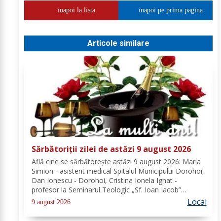
inapoi la lista
inapoi pe prima pagina
Articole similare
Sărbătoriții zilei de astăzi 9 august 2026
Află cine se sărbătoreşte astăzi 9 august 2026: Maria
Simion - asistent medical Spitalul Municipului Dorohoi,
Dan Ionescu - Dorohoi, Cristina Ionela Ignat -
profesor la Seminarul Teologic „Sf. Ioan Iacob”
Dorohoi, Ana-Maria Ojog - profesor- consilier
Local
9 august 2026
educativ Școala Gimnazială Nr. 1 Dumeni, Mihai...