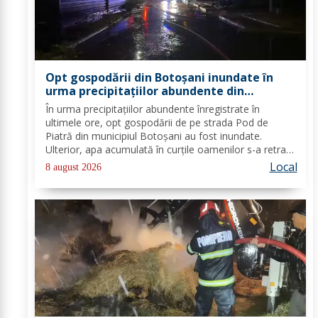
Opt gospodării din Botoșani inundate în
urma precipitațiilor abundente din
ultimele ore
În urma precipitațiilor abundente înregistrate în
ultimele ore, opt gospodării de pe strada Pod de
Piatră din municipiul Botoșani au fost inundate.
Ulterior, apa acumulată în curțile oamenilor s-a retras
pe carosabil. Pentru evacuarea apei, pompierii militari
Local
8 august 2026
din cadrul Detașamentului Botoșani au...