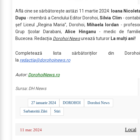
Află cine se sărbătoreşte astăzi 11 martie 2024:
Ioana Nicolet
Dupu
- membră a Cenclului Editor Dorohoi,
Silvia Clim
- contabi
șef Liceul „Regina Maria”, Dorohoi,
Mihaela Iordan
- profeso
Grup Şcolar Darabani,
Alice Hinganu
- medic de famili
Bucecea. Redacția
Dorohoi News
urează tuturor
La mulți ani!
Completează lista sărbătoriților din Dorohoi
la
redactia@dorohoinews.ro
Autor:
DorohoiNews.ro
Sursa:
DH News
27 ianuarie 2024
DOROHOI
Dorohoi News
Sarbatoritii Zilei
Stiri
Local
11 mar. 2024