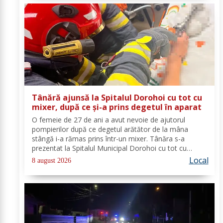
Tânără ajunsă la Spitalul Dorohoi cu tot cu
mixer, după ce și-a prins degetul în aparat
O femeie de 27 de ani a avut nevoie de ajutorul
pompierilor după ce degetul arătător de la mâna
stângă i-a rămas prins într-un mixer. Tânăra s-a
prezentat la Spitalul Municipal Dorohoi cu tot cu
aparatul electrocasnic, iar medicii au solicitat
Local
8 august 2026
intervenția salvatorilor. Pompierii din cadrul...