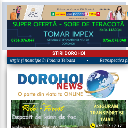
STIRI DOROHOI
: Energie și nostalgie în Poiana Teioasa
•
Retrospectiva pri