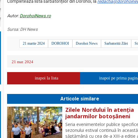
Completează lista sărbătoriților din Dorohoi, la
redactia@dorohoine
Autor:
DorohoiNews.ro
Sursa:
DH News
21 martie 2024
DOROHOI
Dorohoi News
Sarbatoritii Zilei
St
21 mar. 2024
inapoi la lista
inapoi pe prima pagin
Articole similare
Zilele Nordului în atenția
jandarmilor botoșăneni
Seria evenimentelor publice specific
sezonului estival continuă în aceast
săptămână cu cea de-a XIII-a ediție 