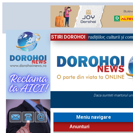
STIRI DOROHOI
iul, în Sărbătoare!” – trei zile dedicate tradițiilor, culturii și comunit
Daca sunteti martorul un
Meniu navigare
Anunturi