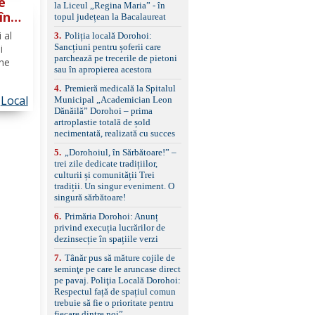
e
standard Euro 6 Trapă
la Liceul „Regina Maria” - în
panoramică, geamuri
în
topul județean la Bacalaureat
spate fumurii Carlig de
căuți
 al
remorcare Bonus: -
3
.
Poliția locală Dorohoi:
ție
Covorașe textile montate
Sancțiuni pentru șoferii care
i
pe mașină. -Ofer și un
parchează pe trecerile de pietoni
âne
set de covorașe din
sau în apropierea acestora
cauciuc/pvc. -Se vinde
4
.
Premieră medicală la Spitalul
împreună cu un set de
Local
Municipal „Academician Leon
dii de
anvelope de iarnă.
Dănăilă” Dorohoi – prima
arele
artroplastie totală de șold
necimentată, realizată cu succes
5
.
„Dorohoiul, în Sărbătoare!” –
trei zile dedicate tradițiilor,
culturii și comunității Trei
tradiții. Un singur eveniment. O
singură sărbătoare!
6
.
Primăria Dorohoi: Anunț
privind execuția lucrărilor de
dezinsecție în spațiile verzi
7
.
Tânăr pus să măture cojile de
seminţe pe care le aruncase direct
pe pavaj. Poliţia Locală Dorohoi:
Respectul față de spațiul comun
trebuie să fie o prioritate pentru
fiecare dintre noi”