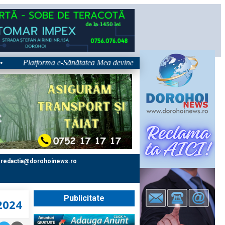
Platforma e-Sănătatea Mea devine disponibilă pe 1 septembrie: pacient
redactia@dorohoinews.ro
Publicitate
 2024