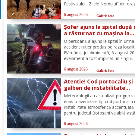
Festivalului ,,Zilele Nordului" din ora
Darabani, manifestare cu participar
numeroasă la care Inspectoratul de
6 august 2026
Galerie foto
Jandarmi Județean Botoșani, în coo
Șofer ajuns la spital după 
cu partenerii instituționali,...
a răsturnat cu mașina la
Flămânzi
O persoană a ajuns la spital în urma
accident rutier produs pe raza localit
Flămânzi, joi dimineață, 6 august 20
eveniment a fost implicat un singur
autoturism. La caz au ajuns, în cel m
scurt timp, pompierii din cadrul Punc
6 august 2026
Galerie foto
de Lucru Flămânzi, cu o autospecial
Atenție! Cod portocaliu și
stingere și...
galben de instabilitate
atmosferică pentru județu
Meteorologii au actualizat prognoza
Botoșani
emis o avertizare tip cod portocaliu
instabilitate atmosferică accentuată
pentru județul Botoșani valabilă astă
între orele 12:00 – 23:00. În intervalu
menționat vor fi perioade cu instabil
6 august 2026
atmosferică accentuată ce se va