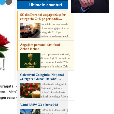
Ultimele anunturi
SC din Dorohoi angajează șofer
categoria C+E pe perioadă
nedeterminată
Societate comercială din
Dorohoi angajează șofer
categoria C+E pe
perioadă nedeterminată.
Candidatul trebuie să
Angajăm personal fast-food –
aibă experiență și atestat
Zehab Kebab
transport marfă. Pentru
detalii, vă rog să sunați la
Ești o persoană serioasă,
numărul de telefon.
dinamică și îți dorești un
loc de muncă stabil? Te
așteptăm în echipa Zehab
Kebab! Posturi
Colectivul Colegiului Național
disponibile: -
„Grigore Ghica” Dorohoi
SHAORMAR AJUTOR
transmite sincere condoleanțe
BUCATAR 2/posturi -
Colectivul Colegiului
uragata
-
LUCRATOR
Național „Grigore
COMERCIAL
Casa Mea”
Ghica” Dorohoi este
VANZATOR /2 posturi
alături de colega Alexa
ngureanu
-
OFERIM : Contract de
Lăcrămioara la trecerea în
muncă Program flexibil
Vând BMW X3 xDrive20d
neființă a soțului și
Salariu motivant, în
transmite sincere
BMW X3 xDrive20d |
funcție de experienț
condoleanțe familiei.