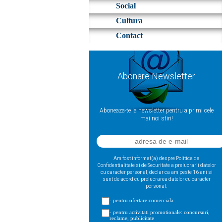
Social
Cultura
Contact
Abonare Newsletter
Aboneaza-te la newsletter pentru a primi cele
mai noi stiri!
Am fost informat(a) despre Politica de
Confidentialitate si de Securitate a prelucrarii datelor
cu caracter personal, declar ca am peste 16 ani si
sunt de acord cu prelucrarea datelor cu caracter
personal:
- pentru ofertare comerciala
- pentru activitati promotionale: concursuri,
reclame, publicitate