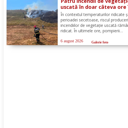
Patru incendii de vegetați
manifesta prin...
uscată în doar câteva ore 
județul Botoșani. La Bros
În contextul temperaturilor ridicate și
a ars un hectar de vegeta
perioadei secetoase, riscul produceri
incendiilor de vegetație uscată răm
ridicat. În ultimele ore, pompierii
botoșăneni au intervenit pentru
localizarea și lichidarea a patru incen
6 august 2026
Galerie foto
vegetație uscată, produse în următo
localități: Broscăuți –...