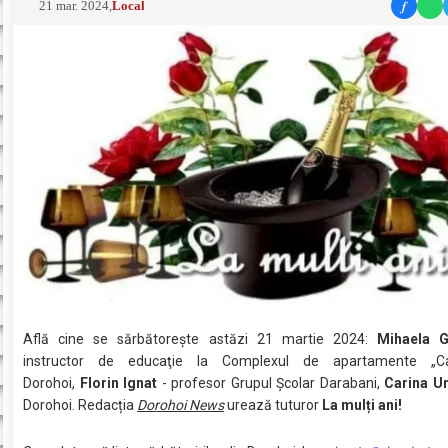
f
21 mar. 2024
,
Local
Află cine se sărbătoreşte astăzi 21 martie 2024:
Mihaela G
instructor de educaţie la Complexul de apartamente „
Dorohoi,
Florin Ignat
- profesor Grupul Școlar Darabani,
Carina U
Dorohoi. Redacția
Dorohoi News
urează tuturor
La mulți ani!