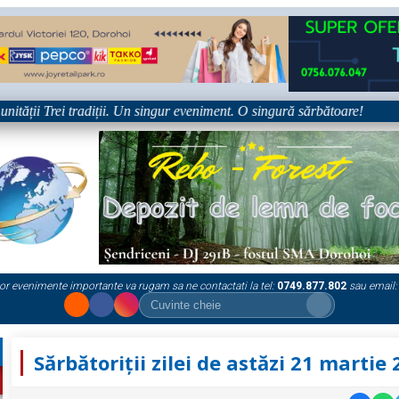
ății Trei tradiții. Un singur eveniment. O singură sărbătoare!
•
or evenimente importante va rugam sa ne contactati la tel:
0749.877.802
sau email:
Sărbătoriții zilei de astăzi 21 martie