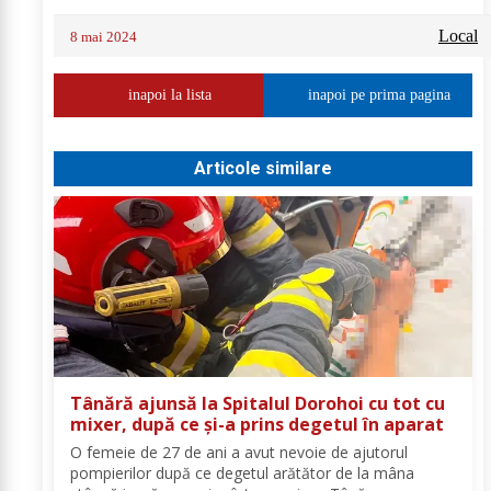
Local
8 mai 2024
inapoi la lista
inapoi pe prima pagina
Articole similare
Tânără ajunsă la Spitalul Dorohoi cu tot cu
mixer, după ce și-a prins degetul în aparat
O femeie de 27 de ani a avut nevoie de ajutorul
pompierilor după ce degetul arătător de la mâna