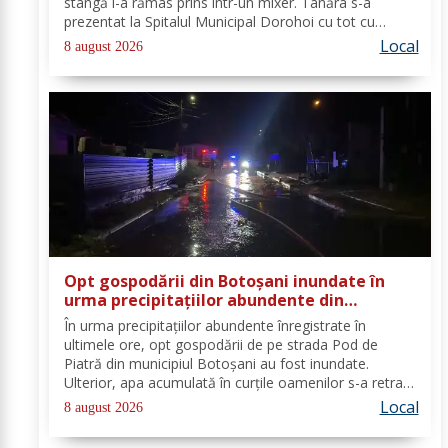
stângă i-a rămas prins într-un mixer. Tânăra s-a
prezentat la Spitalul Municipal Dorohoi cu tot cu
aparatul electrocasnic, iar medicii au solicitat
Local
8 august 2026
intervenția salvatorilor. Pompierii din cadrul...
Opt gospodării din Botoșani inundate în
urma precipitațiilor abundente din
ultimele ore
În urma precipitațiilor abundente înregistrate în
ultimele ore, opt gospodării de pe strada Pod de
Piatră din municipiul Botoșani au fost inundate.
Ulterior, apa acumulată în curțile oamenilor s-a retras
pe carosabil. Pentru evacuarea apei, pompierii militari
Local
8 august 2026
din cadrul Detașamentului Botoșani au...