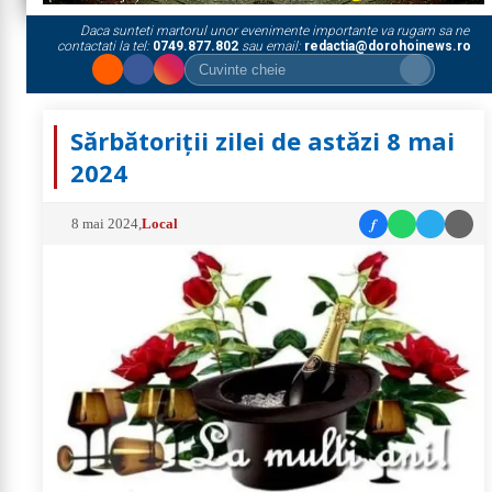
Daca sunteti martorul unor evenimente importante va rugam sa ne
contactati la tel:
0749.877.802
sau email:
redactia@dorohoinews.ro
Sărbătoriții zilei de astăzi 8 mai
2024
f
8 mai 2024
,
Local