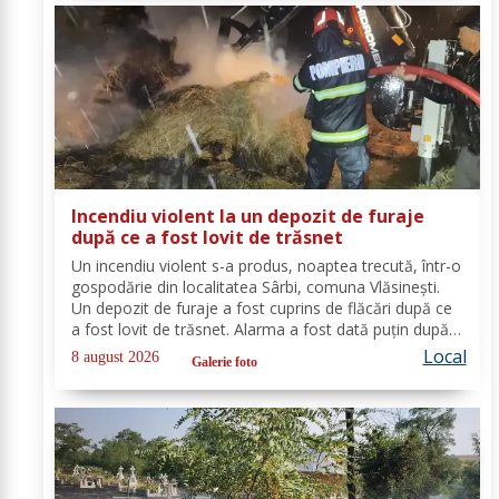
Incendiu violent la un depozit de furaje
după ce a fost lovit de trăsnet
Un incendiu violent s-a produs, noaptea trecută, într-o
gospodărie din localitatea Sârbi, comuna Vlăsinești.
Un depozit de furaje a fost cuprins de flăcări după ce
a fost lovit de trăsnet. Alarma a fost dată puțin după
ora 22:00. La caz s-au deplasat, în cel mai scurt timp,
Local
8 august 2026
Galerie foto
pompierii din cadrul...