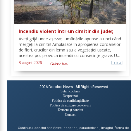
Incendiu violent într-un cimitir din județ
Aveți grijă unde așezați lumânările aprinse atunci când
mergeți la cimitir! Amplasate în apropierea coroanelor
de flori, crucilor din lemn sau a vegetației uscate,
acestea pot provoca incendii cu consecințe grave. Un
astfel de eveniment s-a produs ieri, în cimitirul din
Local
8 august 2026
Galerie foto
localitatea Ichimeni, comuna...
2026
Dorohoi News | All Rights Reserved
Setari cookies
Despre noi
Politica de confidențialitate
Politica de utilizare cookie-uri
Termeni și condiții
Contact
Continutul acestui site (texte, descrieri, caracteristici, imagini, forma de