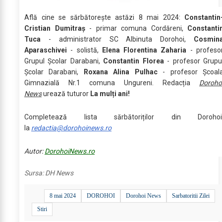
Află cine se sărbătoreşte astăzi 8 mai 2024:
Constantin
Cristian Dumitraș
- primar comuna Cordăreni,
Constanti
Tuca
- administrator SC Albinuta Dorohoi,
Cosmin
Aparaschivei
- solistă,
Elena Florentina Zaharia
- profeso
Grupul Școlar Darabani,
Constantin Florea
- profesor Grupu
Școlar Darabani,
Roxana Alina Pulhac
- profesor Școal
Gimnazială Nr.1 comuna Ungureni. Redacția
Doroho
News
urează tuturor
La mulți ani!
Completează lista sărbătoriților din Dorohoi
la
redactia@dorohoinews.ro
Autor:
DorohoiNews.ro
Sursa:
DH News
8 mai 2024
DOROHOI
Dorohoi News
Sarbatoritii Zilei
Stiri