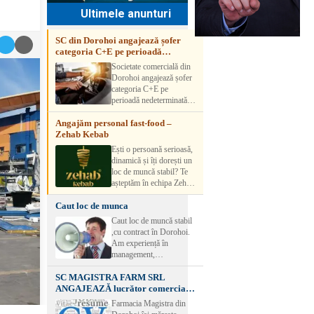
Ultimele anunturi
SC din Dorohoi angajează șofer
categoria C+E pe perioadă
nedeterminată
Societate comercială din
Dorohoi angajează șofer
categoria C+E pe
perioadă nedeterminată.
Candidatul trebuie să
Angajăm personal fast-food –
aibă experiență și atestat
Zehab Kebab
transport marfă. Pentru
detalii, vă rog să sunați la
Ești o persoană serioasă,
numărul de telefon.
dinamică și îți dorești un
loc de muncă stabil? Te
așteptăm în echipa Zehab
Kebab! Posturi
Caut loc de munca
disponibile: -
SHAORMAR AJUTOR
Caut loc de muncă stabil
BUCATAR 2/posturi -
,cu contract în Dorohoi.
LUCRATOR
Am experiență în
COMERCIAL
management,
VANZATOR /2 posturi
contabilitate, ospătărie .
OFERIM : Contract de
SC MAGISTRA FARM SRL
Rog seriozitate
muncă Program flexibil
ANGAJEAZĂ lucrător comercial –
Salariu motivant, în
DOROHOI
Farmacia Magistra din
funcție de experienț