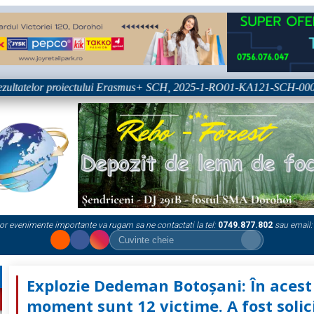
ultatelor proiectului Erasmus+ SCH, 2025-1-RO01-KA121-SCH-0003333
or evenimente importante va rugam sa ne contactati la tel:
0749.877.802
sau email:
Explozie Dedeman Botoșani: În acest
moment sunt 12 victime. A fost solic