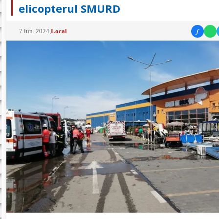
elicopterul SMURD
f
7 iun. 2024
,
Local