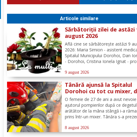
Articole similare
Sărbătoriții zilei de astăzi
august 2026
Află cine se sărbătoreşte astăzi 9 a
2026: Maria Simion - asistent medica
Spitalul Municipului Dorohoi, Dan I
- Dorohoi, Cristina Ionela Ignat - pr
la Seminarul Teologic „Sf. Ioan Iaco
Dorohoi, Ana-Maria Ojog - profesor
9 august 2026
consilier educativ Școala Gimnazială
Tânără ajunsă la Spitalul
Dumeni, Mihai...
Dorohoi cu tot cu mixer, 
ce și-a prins degetul în ap
O femeie de 27 de ani a avut nevoie
ajutorul pompierilor după ce degetul
arătător de la mâna stângă i-a răma
prins într-un mixer. Tânăra s-a preze
la Spitalul Municipal Dorohoi cu tot 
aparatul electrocasnic, iar medicii au
8 august 2026
solicitat intervenția salvatorilor. Pom