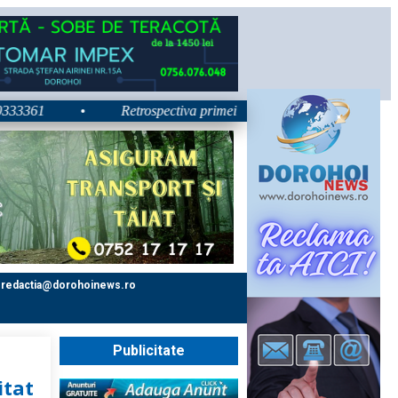
61
•
Retrospectiva primei zile la Zilele Nordului 2026: Dezbat
redactia@dorohoinews.ro
Publicitate
itat