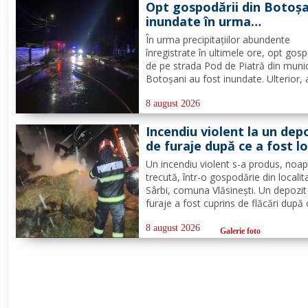
Opt gospodării din Botoșa
din cadrul...
inundate în urma
precipitațiilor abundente 
În urma precipitațiilor abundente
ultimele ore
înregistrate în ultimele ore, opt gosp
de pe strada Pod de Piatră din munic
Botoșani au fost inundate. Ulterior,
acumulată în curțile oamenilor s-a r
pe carosabil. Pentru evacuarea apei,
8 august 2026
pompierii militari din cadrul
Incendiu violent la un dep
Detașamentului Botoșani au...
de furaje după ce a fost lo
de trăsnet
Un incendiu violent s-a produs, noa
trecută, într-o gospodărie din localit
Sârbi, comuna Vlăsinești. Un depozit
furaje a fost cuprins de flăcări după 
fost lovit de trăsnet. Alarma a fost 
puțin după ora 22:00. La caz s-au
8 august 2026
Galerie foto
deplasat, în cel mai scurt timp, pomp
din cadrul...