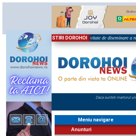
STIRI DOROHOI
Național „Grigore Ghica” Dorohoi - Activitate de diseminare a rez
Daca sunteti martorul un
Meniu navigare
Anunturi