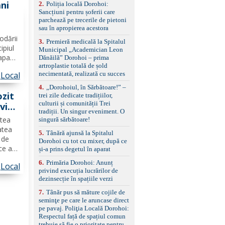
ni
2
.
Poliția locală Dorohoi:
reglaj lombar electric
Sancțiuni pentru șoferii care
pentru șofer și pasager
parchează pe trecerile de pietoni
Volan multifuncțional
din
sau în apropierea acestora
îmbrăcat în piele, cu
padele pentru schimbarea
odării
3
.
Premieră medicală la Spitalul
treptelor Adaptive cruise
ipiul
Municipal „Academician Leon
control, asistent
 apa
Dănăilă” Dorohoi – prima
schimbare bandă și
artroplastie totală de șold
etras
menținere bandă Faruri
necimentată, realizată cu succes
Local
bi-xenon adaptive cu
funcție Cornering,
4
.
„Dorohoiul, în Sărbătoare!” –
asistent fază lungă
ozit
trei zile dedicate tradițiilor,
automată , lumini de zi
culturii și comunității Trei
vit
LED, proiectoare ceață
tradiții. Un singur eveniment. O
LED, spălătoare faruri
ptea
singură sărbătoare!
Senzori parcare
atea
5
.
Tânără ajunsă la Spitalul
față/spate, cameră
 de
Dorohoi cu tot cu mixer, după ce
marșarier Keyless entry
ce a
și-a prins degetul în aparat
& start, geamuri electrice
dată
față/spate, oglinzi
6
.
Primăria Dorohoi: Anunț
Local
electrice, încălzite și
privind execuția lucrărilor de
rabatabile Sistem hands-
ierii
dezinsecție în spațiile verzi
free, Bluetooth, USB
Sistem start/stop, frână
7
.
Tânăr pus să măture cojile de
de parcare electrică,
seminţe pe care le aruncase direct
anvelope vară runflat
pe pavaj. Poliţia Locală Dorohoi:
Control presiune pneuri,
Respectul față de spațiul comun
filtru de particule,
trebuie să fie o prioritate pentru