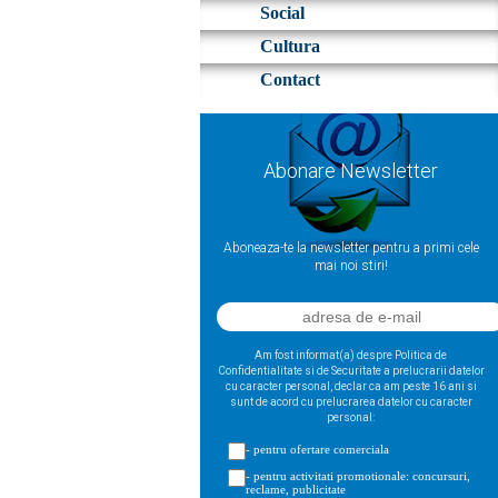
Social
Cultura
Contact
Abonare Newsletter
Aboneaza-te la newsletter pentru a primi cele
mai noi stiri!
Am fost informat(a) despre Politica de
Confidentialitate si de Securitate a prelucrarii datelor
cu caracter personal, declar ca am peste 16 ani si
sunt de acord cu prelucrarea datelor cu caracter
personal:
- pentru ofertare comerciala
- pentru activitati promotionale: concursuri,
reclame, publicitate