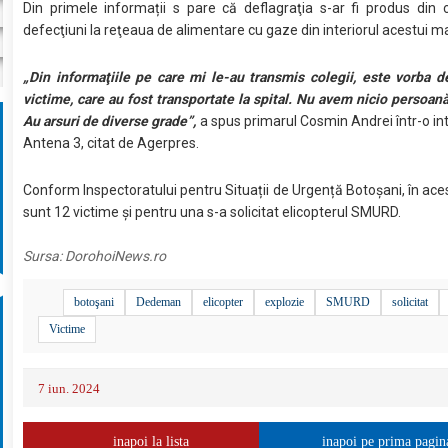
Din primele informații s pare că deflagraţia s-ar fi produs din
defecţiuni la reţeaua de alimentare cu gaze din interiorul acestui m
„Din informaţiile pe care mi le-au transmis colegii, este vorba 
victime, care au fost transportate la spital. Nu avem nicio persoan
Au arsuri de diverse grade”,
a spus primarul Cosmin Andrei într-o int
Antena 3, citat de Agerpres.
Conform Inspectoratului pentru Situații de Urgență Botoșani, în a
sunt 12 victime și pentru una s-a solicitat elicopterul SMURD.
Sursa:
DorohoiNews.ro
botoşani
Dedeman
elicopter
explozie
SMURD
solicitat
Victime
7 iun. 2024
inapoi la lista
inapoi pe prima pagin