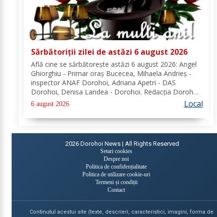
Sărbătoriții zilei de astăzi 6 august 2026
Află cine se sărbătoreşte astăzi 6 august 2026: Angel
Ghiorghiu - Primar oraș Bucecea, Mihaela Andrieș -
inspector ANAF Dorohoi, Adriana Apetri - DAS
Dorohoi, Denisa Landea - Dorohoi. Redacția Dorohoi
News urează tuturor La mulți ani! Completează lista
Local
6 august 2026
sărbătoriților din Dorohoi, la...
2026
Dorohoi News | All Rights Reserved
Setari cookies
Despre noi
Politica de confidențialitate
Politica de utilizare cookie-uri
Termeni și condiții
Contact
Continutul acestui site (texte, descrieri, caracteristici, imagini, forma de