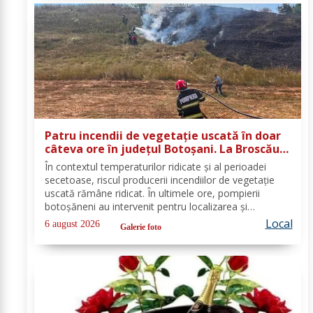
Patru incendii de vegetație uscată în doar
câteva ore în județul Botoșani. La Broscăuți
a ars un hectar de vegetație
În contextul temperaturilor ridicate și al perioadei
secetoase, riscul producerii incendiilor de vegetație
uscată rămâne ridicat. În ultimele ore, pompierii
botoșăneni au intervenit pentru localizarea și
lichidarea a patru incendii de vegetație uscată,
Local
6 august 2026
Galerie foto
produse în următoarele localități: Broscăuți –...