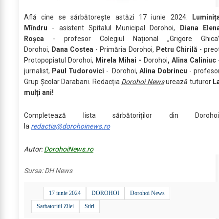
Află cine se sărbătoreşte astăzi 17 iunie 2024:
Luminiț
Mîndru
- asistent Spitalul Municipal Dorohoi,
Diana Elen
Roşca
- profesor Colegiul Național „Grigore Ghica
Dorohoi,
Dana Costea
- Primăria Dorohoi,
Petru Chirilă
- preo
Protopopiatul Dorohoi,
Mirela Mihai -
Dorohoi
, Alina Caliniuc
jurnalist,
Paul Tudorovici
- Dorohoi,
Alina Dobrincu
- profeso
Grup Şcolar Darabani. Redacția
Dorohoi News
urează tuturor
L
mulți ani!
Completează lista sărbătoriților din Dorohoi
la
redactia@dorohoinews.ro
Autor:
DorohoiNews.ro
Sursa:
DH News
17 iunie 2024
DOROHOI
Dorohoi News
Sarbatoritii Zilei
Stiri