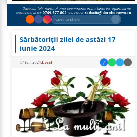
Daca sunteti martorul unor evenimente importante va rugam sa ne
contactati la tel:
0749.877.802
sau email:
redactia@dorohoinews.ro
Sărbătoriții zilei de astăzi 17
iunie 2024
f
17 iun. 2024
,
Local