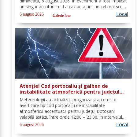
dimineață, 6 august 2026. În eveniment a fost implicat
un singur autoturism. La caz au ajuns, în cel mai scurt
timp, pompierii din cadrul Punctului de Lucru Flămânzi,
Local
6 august 2026
Galerie foto
cu o autospecială de stingere și...
Atenție! Cod portocaliu și galben de
instabilitate atmosferică pentru județul
Botoșani
Meteorologii au actualizat prognoza și au emis o
avertizare tip cod portocaliu de instabilitate
atmosferică accentuată pentru județul Botoșani
valabilă astăzi, între orele 12:00 – 23:00. În intervalul
menționat vor fi perioade cu instabilitate atmosferică
Local
6 august 2026
accentuată ce se va manifesta prin...