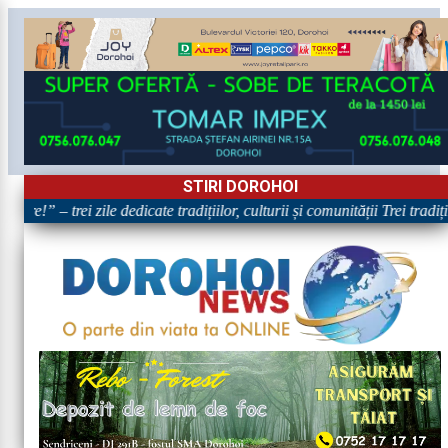
STIRI DOROHOI
are!” – trei zile dedicate tradițiilor, culturii și comunității Trei tradi