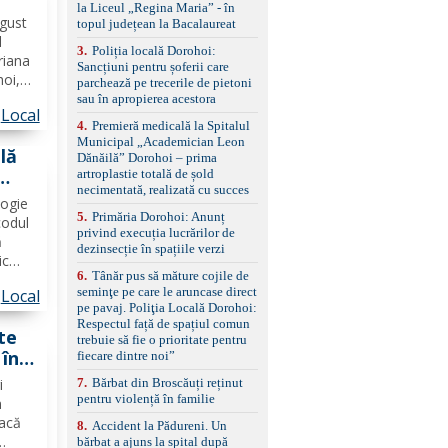
la Liceul „Regina Maria” - în
împreună cu un set de
ugust
topul județean la Bacalaureat
anvelope de iarnă.
l
3
.
Poliția locală Dorohoi:
riana
Sancțiuni pentru șoferii care
hoi,
parchează pe trecerile de pietoni
sau în apropierea acestora
Local
ror La
4
.
Premieră medicală la Spitalul
ților
Municipal „Academician Leon
lă
Dănăilă” Dorohoi – prima
artroplastie totală de șold
necimentată, realizată cu succes
logie
5
.
Primăria Dorohoi: Anunț
codul
privind execuția lucrărilor de
ă
dezinsecție în spațiile verzi
ic
6
.
Tânăr pus să măture cojile de
udețul
seminţe pe care le aruncase direct
Local
pe pavaj. Poliţia Locală Dorohoi:
e
Respectul față de spațiul comun
te
trebuie să fie o prioritate pentru
 în
fiecare dintre noi”
7
.
Bărbat din Broscăuți reținut
i
pentru violență în familie
n
facă
8
.
Accident la Pădureni. Un
bărbat a ajuns la spital după