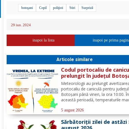
botoşani
Copil
poliţisti
Stiri
Surpriză
29 iun. 2024
inapoi la lista
inapoi pe prima pagin
Articole similare
Codul portocaliu de canicu
prelungit în județul Botoș
Pentru ziua de mâine sunt
Meteorologii au prelungit avertizar
prognozate și furtuni
portocaliu de caniculă pentru județul
Botoșani până vineri, la ora 10:00. Î
această perioadă, temperaturile ma
vor atinge 35 – 38°C, iar indicele
temperatură-umezeală va depăși pr
5 august 2026
critic de 80 de unități. Nopțile vor 
Sărbătoriții zilei de astăzi
tropicale, cu minime...
august 2026