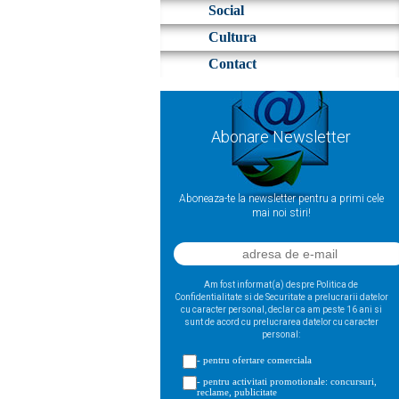
Social
Cultura
Contact
Abonare Newsletter
Aboneaza-te la newsletter pentru a primi cele
mai noi stiri!
Am fost informat(a) despre Politica de
Confidentialitate si de Securitate a prelucrarii datelor
cu caracter personal, declar ca am peste 16 ani si
sunt de acord cu prelucrarea datelor cu caracter
personal:
- pentru ofertare comerciala
- pentru activitati promotionale: concursuri,
reclame, publicitate