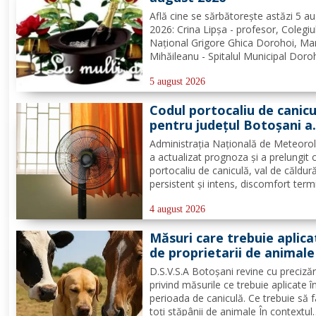
Află cine se sărbătoreşte astăzi 5 a
2026: Crina Lipșa - profesor, Colegiu
Național Grigore Ghica Dorohoi, Ma
Mihăileanu - Spitalul Municipal Doro
Nelu Moroșanu - Poliția Dorohoi.
Redacția Dorohoi News urează tutu
5 august 2026
mulți ani! Completează lista sărbători
Codul portocaliu de canicu
din Dorohoi, la...
pentru județul Botoșani a
fost prelungit
Administrația Națională de Meteoro
a actualizat prognoza și a prelungit 
portocaliu de caniculă, val de căldur
persistent și intens, discomfort term
accentuat și nopți tropicale pentru j
Botoșani, până joi, la ora 10:00.
4 august 2026
Temperaturile maxime vor fi cuprins
Măsuri care trebuie aplica
între 35 și 39 de...
de proprietarii de animale
condiții de caniculă
D.S.V.S.A Botoșani revine cu precizăr
privind măsurile ce trebuie aplicate î
perioada de caniculă. Ce trebuie să 
toți stăpânii de animale În contextul