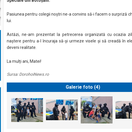
Speciale din Botoșani.
Pasiunea pentru colegii noștri ne-a convins să-i facem o surpriză ch
lui.
Astăzi, ne-am prezentat la petrecerea organizată cu ocazia zil
naștere pentru a-l încuraja să-și urmeze visele și să creadă în el
deveni realitate.
La mulți ani, Matei!
Sursa:
DorohoiNews.ro
Galerie foto (
4
)