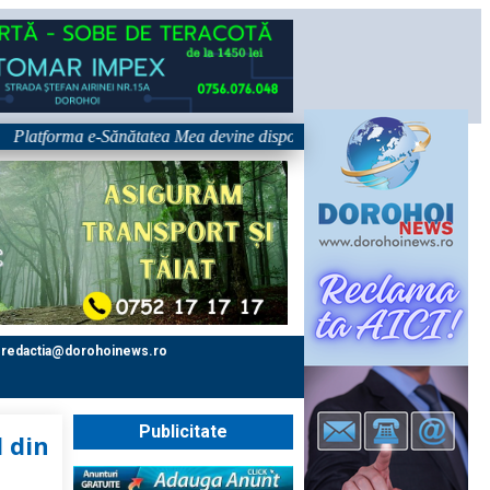
forma e-Sănătatea Mea devine disponibilă pe 1 septembrie: pacientul devi
redactia@dorohoinews.ro
Publicitate
l din