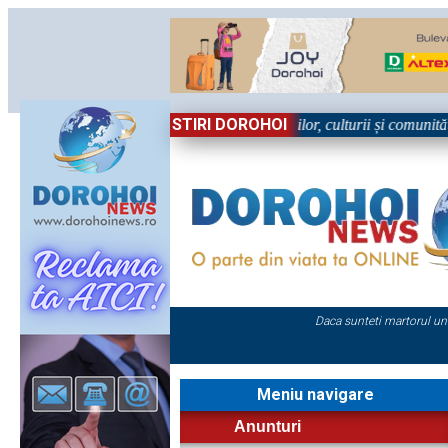
STIRI DOROHOI
 Sărbătoare!” – trei zile dedicate tradițiilor, culturii și comunității T
Daca sunteti martorul un
Meniu navigare
Anunturi