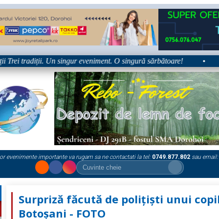
rei tradiții. Un singur eveniment. O singură sărbătoare!
•
Plat
or evenimente importante va rugam sa ne contactati la tel:
0749.877.802
sau email:
Surpriză făcută de polițiști unui copi
Botoșani - FOTO