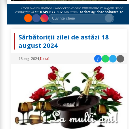
Daca sunteti martorul unor evenimente importante va rugam sa ne
contactati la tel:
0749.877.802
sau email:
redactia@dorohoinews.ro
Sărbătoriții zilei de astăzi 18
august 2024
f
18 aug. 2024
,
Local