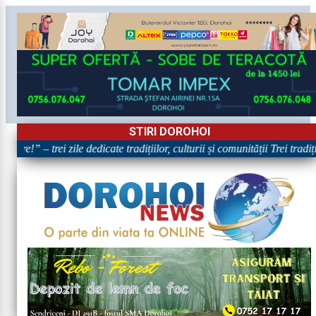
STIRI DOROHOI
are!” – trei zile dedicate tradițiilor, culturii și comunității Trei tradi