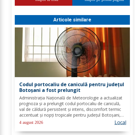
Articole similare
Codul portocaliu de caniculă pentru județul
Botoșani a fost prelungit
Administrația Națională de Meteorologie a actualizat
prognoza și a prelungit codul portocaliu de caniculă,
val de căldură persistent și intens, discomfort termic
accentuat și nopți tropicale pentru județul Botoșani,
până joi, la ora 10:00. Temperaturile maxime vor fi
Local
4 august 2026
cuprinse între 35 și 39 de...