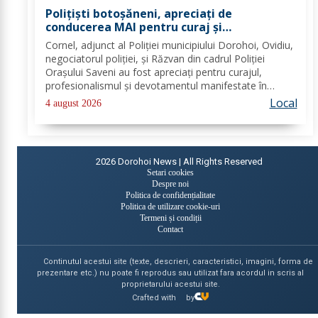
Polițiști botoșăneni, apreciați de
conducerea MAI pentru curaj și
profesionalism
Cornel, adjunct al Poliției municipiului Dorohoi, Ovidiu,
negociatorul poliției, și Răzvan din cadrul Poliției
Orașului Saveni au fost apreciați pentru curajul,
profesionalismul și devotamentul manifestate în
îndeplinirea atribuțiilor de serviciu, precum și pentru
Local
4 august 2026
modul exemplar în care și-au...
2026
Dorohoi News | All Rights Reserved
Setari cookies
Despre noi
Politica de confidențialitate
Politica de utilizare cookie-uri
Termeni și condiții
Contact
Continutul acestui site (texte, descrieri, caracteristici, imagini, forma de
prezentare etc.) nu poate fi reprodus sau utilizat fara acordul in scris al
proprietarului acestui site.
Crafted with
by