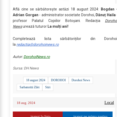
Află cine se sărbătoreşte astăzi 18 august 2024:
Bogdan 
Adrian Gorgan
- administrator societate Dorohoi,
Dănuț Haila
profesor Palatul Copiilor Botoșani. Redacția
Doroho
News
urează tuturor
La mulți ani!
Completează lista sărbătoriților din Dorohoi
la
redactia@dorohoinews.ro
Autor:
DorohoiNews.ro
Sursa:
DH News
18 august 2024
DOROHOI
Dorohoi News
Sarbatoritii Zilei
Stiri
Local
18 aug. 2024
inapoi la lista
inapoi pe prima pagina