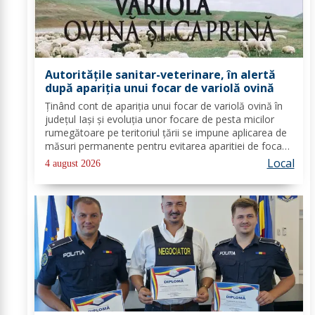
Autorităţile sanitar-veterinare, în alertă
după apariţia unui focar de variolă ovină
Ținând cont de apariția unui focar de variolă ovină în
județul Iași și evoluția unor focare de pesta micilor
rumegătoare pe teritoriul țării se impune aplicarea de
măsuri permanente pentru evitarea aparitiei de focare
de boală pe teritoriul județului Botoșani. D.S.V.S.A
Local
4 august 2026
Botoșani informează...