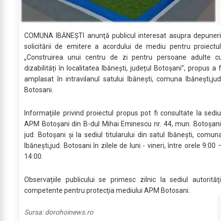
COMUNA IBĂNEȘTI anunţă publicul interesat asupra depuneri
solicitării de emitere a acordului de mediu pentru proiectul
„Construirea unui centru de zi pentru persoane adulte c
dizabilități în localitatea Ibănești, județul Botoșani”, propus a f
amplasat în intravilanul satului Ibănești, comuna Ibănești,jud
Botosani.
Informaţiile privind proiectul propus pot fi consultate la sediu
APM Botoşani din B-dul Mihai Eminescu nr. 44, mun. Botoşani
jud. Botoşani şi la sediul titularului din satul Ibănești, comun
Ibănești,jud. Botosani în zilele de luni - vineri, între orele 9:00 
14:00.
Observaţiile publicului se primesc zilnic la sediul autorităţi
competente pentru protecţia mediului APM Botosani.
Sursa:
dorohoinews.ro