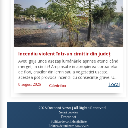
Incendiu violent într-un cimitir din județ
Aveți grijă unde așezați lumânările aprinse atunci când
mergeți la cimitir! Amplasate în apropierea coroanelor
de flori, crucilor din lemn sau a vegetației uscate,
acestea pot provoca incendii cu consecințe grave. Un
astfel de eveniment s-a produs ieri, în cimitirul din
Local
8 august 2026
Galerie foto
localitatea Ichimeni, comuna...
2026
Dorohoi News | All Rights Reserved
Setari cookies
Despre noi
Politica de confidențialitate
Politica de utilizare cookie-uri