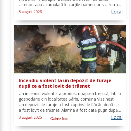
Ulterior, apa acumulată în curțile oamenilor s-a retras
pe carosabil. Pentru evacuarea apei, pompierii militari
Local
8 august 2026
din cadrul Detașamentului Botoșani au...
Incendiu violent la un depozit de furaje
după ce a fost lovit de trăsnet
Un incendiu violent s-a produs, noaptea trecută, într-o
gospodărie din localitatea Sârbi, comuna Vlăsinești.
Un depozit de furaje a fost cuprins de flăcări după ce
a fost lovit de trăsnet. Alarma a fost dată puțin după
ora 22:00. La caz s-au deplasat, în cel mai scurt timp,
Local
8 august 2026
Galerie foto
pompierii din cadrul...