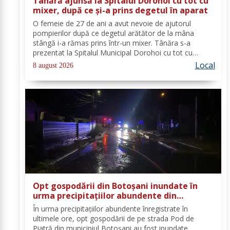
Tânără ajunsă la Spitalul Dorohoi cu tot cu
mixer, după ce și-a prins degetul în aparat
O femeie de 27 de ani a avut nevoie de ajutorul
pompierilor după ce degetul arătător de la mâna
stângă i-a rămas prins într-un mixer. Tânăra s-a
prezentat la Spitalul Municipal Dorohoi cu tot cu
aparatul electrocasnic, iar medicii au solicitat
Local
8 august 2026
intervenția salvatorilor. Pompierii din cadrul...
Opt gospodării din Botoșani inundate în
urma precipitațiilor abundente din
ultimele ore
În urma precipitațiilor abundente înregistrate în
ultimele ore, opt gospodării de pe strada Pod de
Piatră din municipiul Botoșani au fost inundate.