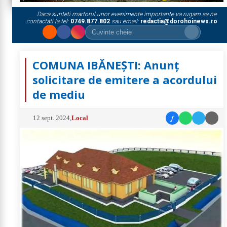
Daca sunteti martorul unor evenimente importante va rugam sa ne
contactati la tel:
0749.877.802
sau email:
redactia@dorohoinews.ro
COMUNA IBĂNEȘTI: Anunț
solicitare de emitere a acordului
de mediu
f
12 sept. 2024
,
Local