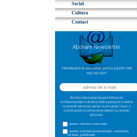
Social
Cultura
Contact
Abonare Newsletter
Aboneaza-te la newsletter pentru a primi cele
mai noi stiri!
Am fost informat(a) despre Politica de
Confidentialitate si de Securitate a prelucrarii datelor
cu caracter personal, declar ca am peste 16 ani si
sunt de acord cu prelucrarea datelor cu caracter
personal:
- pentru ofertare comerciala
- pentru activitati promotionale: concursuri,
reclame, publicitate