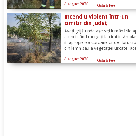
puțin după ora 22:00. La caz s-au
8 august 2026
Galerie foto
deplasat, în cel mai scurt timp, pomp
Incendiu violent într-un
din cadrul...
cimitir din județ
Aveți grijă unde așezați lumânările a
atunci când mergeți la cimitir! Ampl
în apropierea coroanelor de flori, cru
din lemn sau a vegetației uscate, ac
pot provoca incendii cu consecințe g
Un astfel de eveniment s-a produs ier
8 august 2026
Galerie foto
cimitirul din localitatea Ichimeni, co