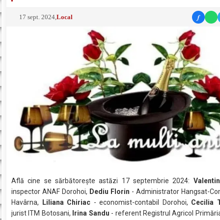
f
17 sept. 2024
,
Local
Află cine se sărbătoreşte astăzi 17 septembrie 2024:
Valenti
inspector ANAF Dorohoi,
Dediu Florin
- Administrator Hangsat-Co
Havârna,
Liliana Chiriac
- economist-contabil Dorohoi,
Cecilia 
jurist ITM Botosani,
Irina Sandu
- referent Registrul Agricol Primări