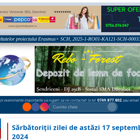
tatelor proiectului Erasmus+ SCH, 2025-1-RO01-KA121-SCH-000333361
or evenimente importante va rugam sa ne contactati la tel:
0749.877.802
sau email:
Sărbătoriții zilei de astăzi 17 septem
2024