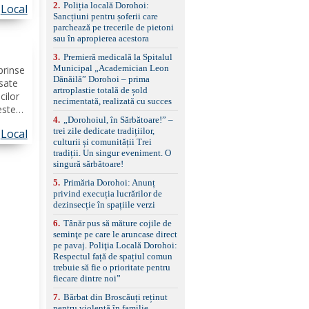
2
.
Poliția locală Dorohoi:
reglaj lombar electric
Local
Sancțiuni pentru șoferii care
pentru șofer și pasager
ierii
parchează pe trecerile de pietoni
Volan multifuncțional
sau în apropierea acestora
îmbrăcat în piele, cu
padele pentru schimbarea
3
.
Premieră medicală la Spitalul
treptelor Adaptive cruise
Municipal „Academician Leon
prinse
control, asistent
Dănăilă” Dorohoi – prima
asate
schimbare bandă și
artroplastie totală de șold
menținere bandă Faruri
cilor
necimentată, realizată cu succes
bi-xenon adaptive cu
estea
funcție Cornering,
4
.
„Dorohoiul, în Sărbătoare!” –
rave.
asistent fază lungă
trei zile dedicate tradițiilor,
Local
i, în
automată , lumini de zi
culturii și comunității Trei
muna...
LED, proiectoare ceață
tradiții. Un singur eveniment. O
LED, spălătoare faruri
singură sărbătoare!
Senzori parcare
5
.
Primăria Dorohoi: Anunț
față/spate, cameră
privind execuția lucrărilor de
marșarier Keyless entry
dezinsecție în spațiile verzi
& start, geamuri electrice
față/spate, oglinzi
6
.
Tânăr pus să măture cojile de
electrice, încălzite și
seminţe pe care le aruncase direct
rabatabile Sistem hands-
pe pavaj. Poliţia Locală Dorohoi:
free, Bluetooth, USB
Respectul față de spațiul comun
Sistem start/stop, frână
trebuie să fie o prioritate pentru
de parcare electrică,
fiecare dintre noi”
anvelope vară runflat
Control presiune pneuri,
7
.
Bărbat din Broscăuți reținut
filtru de particule,
pentru violență în familie