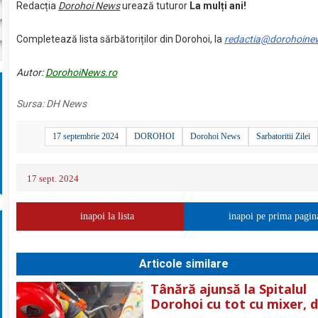
Redacția
Dorohoi News
urează tuturor
La mulți ani!
Completează lista sărbătoriților din Dorohoi, la
redactia@dorohoine
Autor:
DorohoiNews.ro
Sursa:
DH News
17 septembrie 2024
DOROHOI
Dorohoi News
Sarbatoritii Zilei
17 sept. 2024
inapoi la lista
inapoi pe prima pagin
Articole similare
Tânără ajunsă la Spitalul
Dorohoi cu tot cu mixer, 