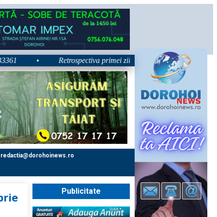
•
Retrospectiva primei zile la Zilele Nordului 2026: Dezbater
redactia@dorohoinews.ro
Publicitate
brie