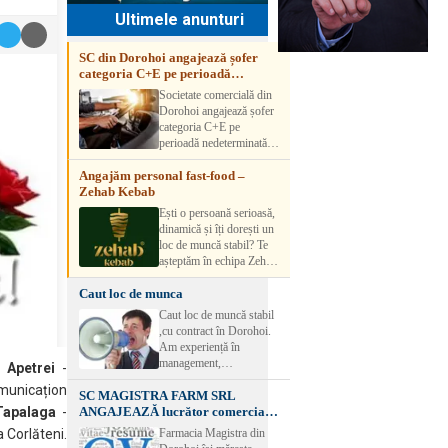
Ultimele anunturi
SC din Dorohoi angajează șofer
categoria C+E pe perioadă
nedeterminată
Societate comercială din
Dorohoi angajează șofer
categoria C+E pe
perioadă nedeterminată.
Candidatul trebuie să
Angajăm personal fast-food –
aibă experiență și atestat
Zehab Kebab
transport marfă. Pentru
detalii, vă rog să sunați la
Ești o persoană serioasă,
numărul de telefon.
dinamică și îți dorești un
loc de muncă stabil? Te
așteptăm în echipa Zehab
Kebab! Posturi
Caut loc de munca
disponibile: -
SHAORMAR AJUTOR
Caut loc de muncă stabil
BUCATAR 2/posturi -
,cu contract în Dorohoi.
LUCRATOR
Am experiență în
COMERCIAL
management,
n Apetrei
-
VANZATOR /2 posturi
contabilitate, ospătărie .
OFERIM : Contract de
municațion
SC MAGISTRA FARM SRL
Rog seriozitate
muncă Program flexibil
ANGAJEAZĂ lucrător comercial –
Tapalaga
-
Salariu motivant, în
DOROHOI
Farmacia Magistra din
a Corlăteni.
funcție de experienț