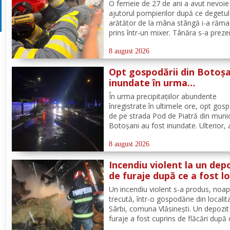
ce și-a prins degetul în ap
O femeie de 27 de ani a avut nevoie
ajutorul pompierilor după ce degetul
arătător de la mâna stângă i-a răma
prins într-un mixer. Tânăra s-a preze
la Spitalul Municipal Dorohoi cu tot 
aparatul electrocasnic, iar medicii au
8 august 2026
solicitat intervenția salvatorilor. Pom
Opt gospodării din Botoșa
din cadrul...
inundate în urma
precipitațiilor abundente 
În urma precipitațiilor abundente
ultimele ore
înregistrate în ultimele ore, opt gosp
de pe strada Pod de Piatră din munic
Botoșani au fost inundate. Ulterior,
acumulată în curțile oamenilor s-a r
pe carosabil. Pentru evacuarea apei,
8 august 2026
pompierii militari din cadrul
Incendiu violent la un dep
Detașamentului Botoșani au...
de furaje după ce a fost lo
de trăsnet
Un incendiu violent s-a produs, noa
trecută, într-o gospodărie din localit
Sârbi, comuna Vlăsinești. Un depozit
furaje a fost cuprins de flăcări după 
fost lovit de trăsnet. Alarma a fost 