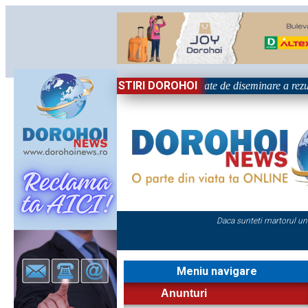
STIRI DOROHOI
țional „Grigore Ghica” Dorohoi - Activitate de diseminare a rezul
Daca sunteti martorul un
Meniu navigare
Anunturi