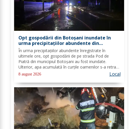
Opt gospodării din Botoșani inundate în
urma precipitațiilor abundente din
ultimele ore
În urma precipitațiilor abundente înregistrate în
ultimele ore, opt gospodării de pe strada Pod de
Piatră din municipiul Botoșani au fost inundate.
Ulterior, apa acumulată în curțile oamenilor s-a retras
pe carosabil. Pentru evacuarea apei, pompierii militari
Local
8 august 2026
din cadrul Detașamentului Botoșani au...