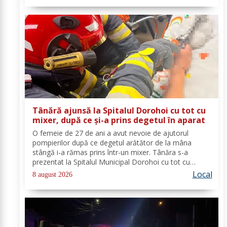
Tânără ajunsă la Spitalul Dorohoi cu tot cu
mixer, după ce și-a prins degetul în aparat
O femeie de 27 de ani a avut nevoie de ajutorul
pompierilor după ce degetul arătător de la mâna
stângă i-a rămas prins într-un mixer. Tânăra s-a
prezentat la Spitalul Municipal Dorohoi cu tot cu
aparatul electrocasnic, iar medicii au solicitat
Local
8 august 2026
intervenția salvatorilor. Pompierii din cadrul...