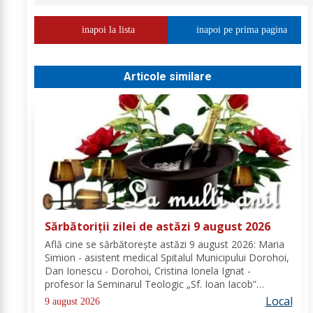
inapoi la lista
inapoi pe prima pagina
Articole similare
Sărbătoriții zilei de astăzi 9 august 2026
Află cine se sărbătoreşte astăzi 9 august 2026: Maria
Simion - asistent medical Spitalul Municipului Dorohoi,
Dan Ionescu - Dorohoi, Cristina Ionela Ignat -
profesor la Seminarul Teologic „Sf. Ioan Iacob”
Dorohoi, Ana-Maria Ojog - profesor- consilier
Local
9 august 2026
educativ Școala Gimnazială Nr. 1 Dumeni, Mihai...