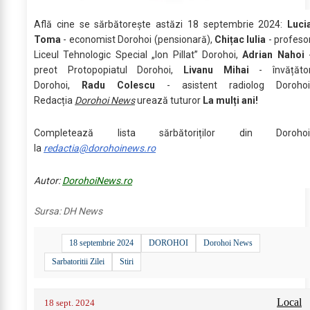
Află cine se sărbătoreşte astăzi 18 septembrie 2024:
Luci
Toma
- economist Dorohoi (pensionară),
Chițac Iulia
- profeso
Liceul Tehnologic Special „Ion Pillat” Dorohoi,
Adrian Nahoi
preot Protopopiatul Dorohoi,
Livanu Mihai
- învățăto
Dorohoi,
Radu Colescu
- asistent radiolog Dorohoi
Redacția
Dorohoi News
urează tuturor
La mulți ani!
Completează lista sărbătoriților din Dorohoi
la
redactia@dorohoinews.ro
Autor:
DorohoiNews.ro
Sursa:
DH News
18 septembrie 2024
DOROHOI
Dorohoi News
Sarbatoritii Zilei
Stiri
Local
18 sept. 2024