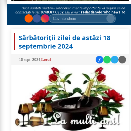
Daca sunteti martorul unor evenimente importante va rugam sa ne
contactati la tel:
0749.877.802
sau email:
redactia@dorohoinews.ro
Sărbătoriții zilei de astăzi 18
septembrie 2024
f
18 sept. 2024
,
Local