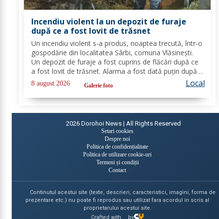
Incendiu violent la un depozit de furaje
după ce a fost lovit de trăsnet
Un incendiu violent s-a produs, noaptea trecută, într-o
gospodărie din localitatea Sârbi, comuna Vlăsinești.
Un depozit de furaje a fost cuprins de flăcări după ce
a fost lovit de trăsnet. Alarma a fost dată puțin după
ora 22:00. La caz s-au deplasat, în cel mai scurt timp,
Local
8 august 2026
Galerie foto
pompierii din cadrul...
2026
Dorohoi News | All Rights Reserved
Setari cookies
Despre noi
Politica de confidențialitate
Politica de utilizare cookie-uri
Termeni și condiții
Contact
Continutul acestui site (texte, descrieri, caracteristici, imagini, forma de
prezentare etc.) nu poate fi reprodus sau utilizat fara acordul in scris al
proprietarului acestui site.
Crafted with
by