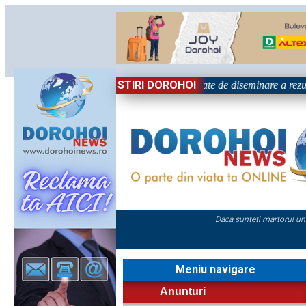
STIRI DOROHOI
ional „Grigore Ghica” Dorohoi - Activitate de diseminare a rezult
Daca sunteti martorul un
Meniu navigare
Anunturi