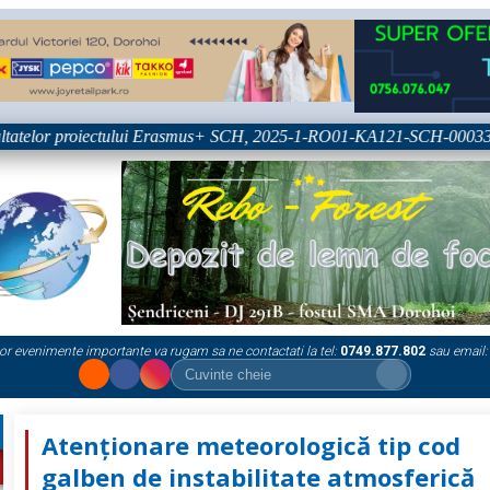
atelor proiectului Erasmus+ SCH, 2025-1-RO01-KA121-SCH-000333361
or evenimente importante va rugam sa ne contactati la tel:
0749.877.802
sau email:
Atenționare meteorologică tip cod
galben de instabilitate atmosferică