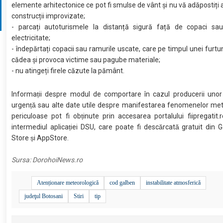
elemente arhitectonice ce pot fi smulse de vânt și nu vă adăpostiți
construcții improvizate;
- parcați autoturismele la distanță sigură față de copaci sau
electricitate;
- îndepărtați copacii sau ramurile uscate, care pe timpul unei furtun
cădea şi provoca victime sau pagube materiale;
- nu atingeți firele căzute la pământ.
Informații despre modul de comportare în cazul producerii unor s
urgență sau alte date utile despre manifestarea fenomenelor me
periculoase pot fi obținute prin accesarea portalului fiipregatit.
intermediul aplicației DSU, care poate fi descărcată gratuit din 
Store și AppStore.
Sursa:
DorohoiNews.ro
Atenționare meteorologică
cod galben
instabilitate atmosferică
judeţul Botosani
Stiri
tip