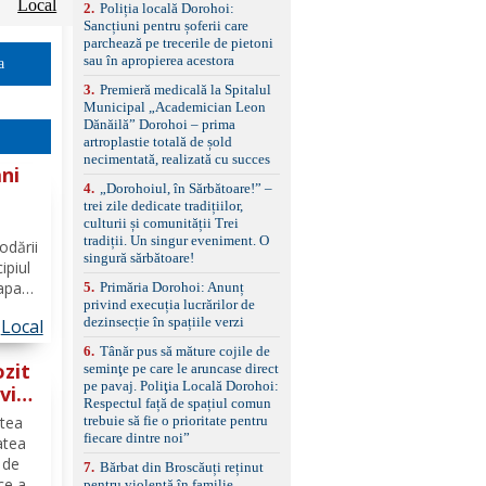
Local
2
.
Poliția locală Dorohoi:
reglaj lombar electric
Sancțiuni pentru șoferii care
pentru șofer și pasager
parchează pe trecerile de pietoni
Volan multifuncțional
sau în apropierea acestora
îmbrăcat în piele, cu
a
padele pentru schimbarea
3
.
Premieră medicală la Spitalul
treptelor Adaptive cruise
Municipal „Academician Leon
control, asistent
Dănăilă” Dorohoi – prima
schimbare bandă și
artroplastie totală de șold
menținere bandă Faruri
necimentată, realizată cu succes
bi-xenon adaptive cu
ni
funcție Cornering,
4
.
„Dorohoiul, în Sărbătoare!” –
asistent fază lungă
trei zile dedicate tradițiilor,
din
automată , lumini de zi
culturii și comunității Trei
LED, proiectoare ceață
tradiții. Un singur eveniment. O
odării
LED, spălătoare faruri
singură sărbătoare!
ipiul
Senzori parcare
 apa
5
.
Primăria Dorohoi: Anunț
față/spate, cameră
privind execuția lucrărilor de
marșarier Keyless entry
etras
dezinsecție în spațiile verzi
& start, geamuri electrice
Local
față/spate, oglinzi
6
.
Tânăr pus să măture cojile de
electrice, încălzite și
ozit
seminţe pe care le aruncase direct
rabatabile Sistem hands-
pe pavaj. Poliţia Locală Dorohoi:
vit
free, Bluetooth, USB
Respectul față de spațiul comun
Sistem start/stop, frână
trebuie să fie o prioritate pentru
ptea
de parcare electrică,
fiecare dintre noi”
atea
anvelope vară runflat
Control presiune pneuri,
 de
7
.
Bărbat din Broscăuți reținut
filtru de particule,
ce a
pentru violență în familie