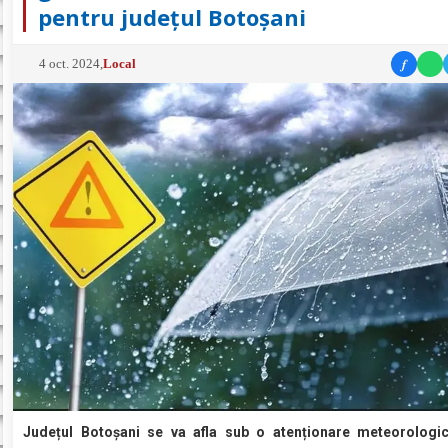
pentru județul Botoșani
f
4 oct. 2024
,
Local
Județul Botoșani se va afla sub o atenționare meteorologi