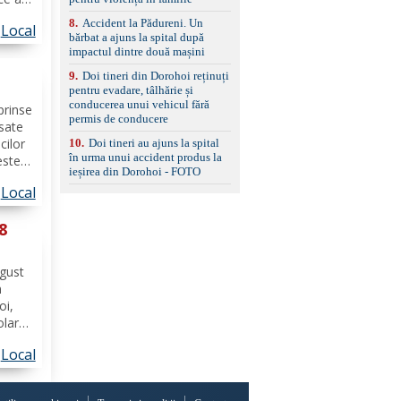
standard Euro 6 Trapă
dată
8
.
Accident la Pădureni. Un
panoramică, geamuri
Local
bărbat a ajuns la spital după
spate fumurii Carlig de
ierii
impactul dintre două mașini
remorcare Bonus: -
Covorașe textile montate
9
.
Doi tineri din Dorohoi reținuți
pe mașină. -Ofer și un
pentru evadare, tâlhărie și
set de covorașe din
conducerea unui vehicul fără
prinse
cauciuc/pvc. -Se vinde
permis de conducere
împreună cu un set de
asate
anvelope de iarnă.
cilor
10
.
Doi tineri au ajuns la spital
în urma unui accident produs la
estea
ieșirea din Dorohoi - FOTO
rave.
Local
i, în
muna...
 8
ugust
n
oi,
olar
că
Local
ârfu
rează