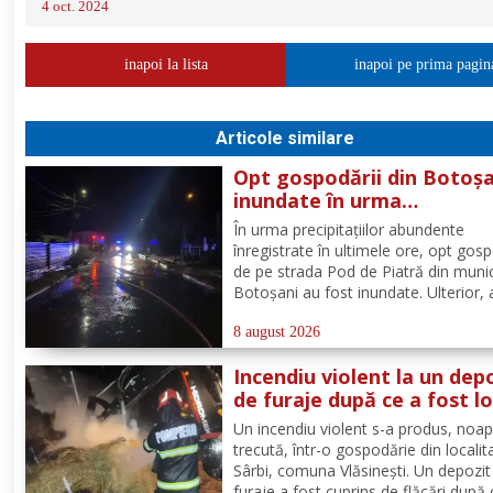
4 oct. 2024
inapoi la lista
inapoi pe prima pagin
Articole similare
Opt gospodării din Botoșa
inundate în urma
precipitațiilor abundente 
În urma precipitațiilor abundente
ultimele ore
înregistrate în ultimele ore, opt gosp
de pe strada Pod de Piatră din munic
Botoșani au fost inundate. Ulterior,
acumulată în curțile oamenilor s-a r
pe carosabil. Pentru evacuarea apei,
8 august 2026
pompierii militari din cadrul
Incendiu violent la un dep
Detașamentului Botoșani au...
de furaje după ce a fost lo
de trăsnet
Un incendiu violent s-a produs, noa
trecută, într-o gospodărie din localit
Sârbi, comuna Vlăsinești. Un depozit
furaje a fost cuprins de flăcări după 