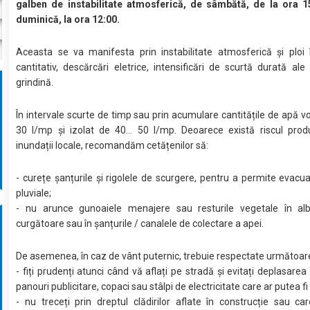
galben de instabilitate atmosferică, de sâmbătă, de la ora 1
duminică, la ora 12:00.
Aceasta se va manifesta prin instabilitate atmosferică și ploi
cantitativ, descărcări eletrice, intensificări de scurtă durată ale 
grindină.
În intervale scurte de timp sau prin acumulare cantitățile de apă vor
30 l/mp și izolat de 40... 50 l/mp. Deoarece există riscul prod
inundații locale, recomandăm cetățenilor să:
- curețe șanțurile și rigolele de scurgere, pentru a permite evacu
pluviale;
- nu arunce gunoaiele menajere sau resturile vegetale în albi
curgătoare sau în șanțurile / canalele de colectare a apei.
De asemenea, în caz de vânt puternic, trebuie respectate următoar
- fiți prudenți atunci când vă aflați pe stradă și evitați deplasarea
panouri publicitare, copaci sau stâlpi de electricitate care ar putea fi
- nu treceți prin dreptul clădirilor aflate în construcție sau ca