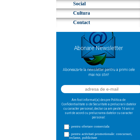
Social
Cultura
Contact
Abonare Newsletter
Aboneaza-te la newsletter pentru a primi cele
mai noi stiri!
Am fost informat(a) despre Politica de
Confidentialitate si de Securitate a prelucrarii datelor
cu caracter personal, declar ca am peste 16 ani si
sunt de acord cu prelucrarea datelor cu caracter
personal:
- pentru ofertare comerciala
- pentru activitati promotionale: concursuri,
reclame, publicitate