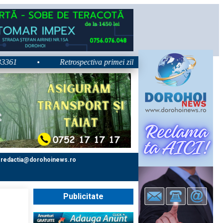
•
Retrospectiva primei zile la Zilele Nordului 2026: Dezbateri
redactia@dorohoinews.ro
Publicitate