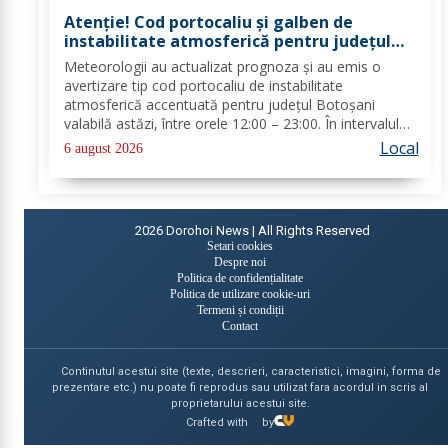
Atenție! Cod portocaliu și galben de
instabilitate atmosferică pentru județul
Botoșani
Meteorologii au actualizat prognoza și au emis o
avertizare tip cod portocaliu de instabilitate
atmosferică accentuată pentru județul Botoșani
valabilă astăzi, între orele 12:00 – 23:00. În intervalul
menționat vor fi perioade cu instabilitate atmosferică
Local
6 august 2026
accentuată ce se va manifesta prin...
2026
Dorohoi News | All Rights Reserved
Setari cookies
Despre noi
Politica de confidențialitate
Politica de utilizare cookie-uri
Termeni și condiții
Contact
Continutul acestui site (texte, descrieri, caracteristici, imagini, forma de
prezentare etc.) nu poate fi reprodus sau utilizat fara acordul in scris al
proprietarului acestui site.
Crafted with
by