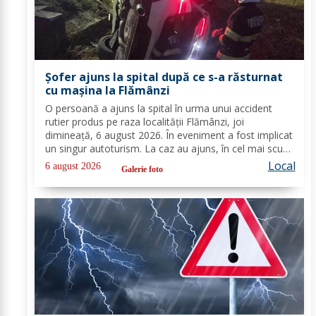
Șofer ajuns la spital după ce s-a răsturnat
cu mașina la Flămânzi
O persoană a ajuns la spital în urma unui accident
rutier produs pe raza localității Flămânzi, joi
dimineață, 6 august 2026. În eveniment a fost implicat
un singur autoturism. La caz au ajuns, în cel mai scurt
timp, pompierii din cadrul Punctului de Lucru Flămânzi,
Local
6 august 2026
Galerie foto
cu o autospecială de stingere și...