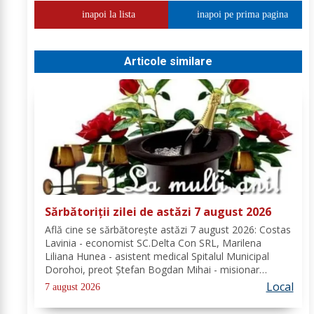
inapoi la lista
inapoi pe prima pagina
Articole similare
Sărbătoriții zilei de astăzi 7 august 2026
Află cine se sărbătoreşte astăzi 7 august 2026: Costas
Lavinia - economist SC.Delta Con SRL, Marilena
Liliana Hunea - asistent medical Spitalul Municipal
Dorohoi, preot Ștefan Bogdan Mihai - misionar
protopopesc Protopopiatul Dorohoi, Marcela Simona
Local
7 august 2026
Vieru - profesor Grup Școlar Alexandru Vlahuță...