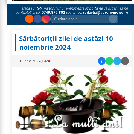
Daca sunteti martorul unor evenimente importante va rugam sa ne
contactati la tel:
0749.877.802
sau email:
redactia@dorohoinews.ro
Sărbătoriții zilei de astăzi 10
noiembrie 2024
f
10 nov. 2024
,
Local