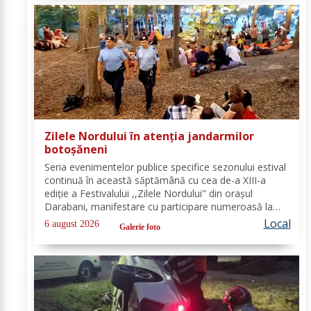
Zilele Nordului în atenția jandarmilor
botoșăneni
Seria evenimentelor publice specifice sezonului estival
continuă în această săptămână cu cea de-a XIII-a
ediție a Festivalului ,,Zilele Nordului" din orașul
Darabani, manifestare cu participare numeroasă la
care Inspectoratul de Jandarmi Județean Botoșani, în
Local
6 august 2026
Galerie foto
cooperare cu partenerii instituționali,...