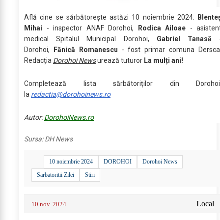
Află cine se sărbătoreşte astăzi 10 noiembrie 2024:
Blente
Mihai
- inspector ANAF Dorohoi,
Rodica Ailoae
- asisten
medical Spitalul Municipal Dorohoi,
Gabriel Tanasă
Dorohoi,
Fănică Romanescu
- fost primar comuna Dersca
Redacția
Dorohoi News
urează tuturor
La mulți ani!
Completează lista sărbătoriților din Dorohoi
la
redactia@dorohoinews.ro
Autor:
DorohoiNews.ro
Sursa:
DH News
10 noiembrie 2024
DOROHOI
Dorohoi News
Sarbatoritii Zilei
Stiri
Local
10 nov. 2024