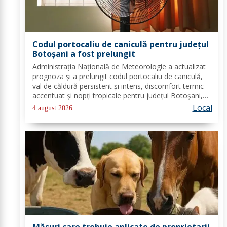
Codul portocaliu de caniculă pentru județul
Botoșani a fost prelungit
Administrația Națională de Meteorologie a actualizat
prognoza și a prelungit codul portocaliu de caniculă,
val de căldură persistent și intens, discomfort termic
accentuat și nopți tropicale pentru județul Botoșani,
până joi, la ora 10:00. Temperaturile maxime vor fi
Local
4 august 2026
cuprinse între 35 și 39 de...
Măsuri care trebuie aplicate de proprietarii