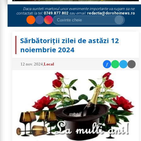
Daca sunteti martorul unor evenimente importante va rugam sa ne
contactati la tel:
0749.877.802
sau email:
redactia@dorohoinews.ro
Sărbătoriții zilei de astăzi 12
noiembrie 2024
f
12 nov. 2024
,
Local