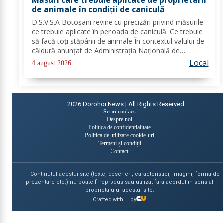
de animale în condiții de caniculă
D.S.V.S.A Botoșani revine cu precizări privind măsurile
ce trebuie aplicate în perioada de caniculă. Ce trebuie
să facă toți stăpânii de animale În contextul valului de
căldură anunțat de Administrația Națională de
Meteorologie, Direcția Sanitară Veterinară și pentru
Local
4 august 2026
Siguranța Alimentelor Botoșani...
2026
Dorohoi News | All Rights Reserved
Setari cookies
Despre noi
Politica de confidențialitate
Politica de utilizare cookie-uri
Termeni și condiții
Contact
Continutul acestui site (texte, descrieri, caracteristici, imagini, forma de
prezentare etc.) nu poate fi reprodus sau utilizat fara acordul in scris al
proprietarului acestui site.
Crafted with
by