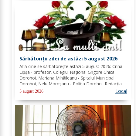
Sărbătoriții zilei de astăzi 5 august 2026
Află cine se sărbătoreşte astăzi 5 august 2026: Crina
Lipșa - profesor, Colegiul Național Grigore Ghica
Dorohoi, Mariana Mihăileanu - Spitalul Municipal
Dorohoi, Nelu Moroșanu - Poliția Dorohoi. Redacția
Dorohoi News urează tuturor La mulți ani!
Local
5 august 2026
Completează lista sărbătoriților din Dorohoi, la...