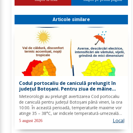
Articole similare
Codul portocaliu de caniculă prelungit în
județul Botoșani. Pentru ziua de mâine
sunt prognozate și furtuni
Meteorologii au prelungit avertizarea Cod portocaliu
de caniculă pentru județul Botoșani până vineri, la ora
10:00. În această perioadă, temperaturile maxime vor
atinge 35 – 38°C, iar indicele temperatură-umezeală
va depăși pragul critic de 80 de unități. Nopțile vor
Local
5 august 2026
rămâne tropicale, cu minime...