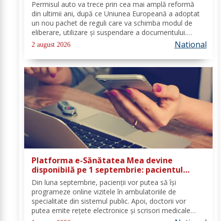
auto
Permisul auto va trece prin cea mai amplă reformă
din ultimii ani, după ce Uniunea Europeană a adoptat
un nou pachet de reguli care va schimba modul de
eliberare, utilizare și suspendare a documentului.
România va trebui să transpună noile prevederi în
National
2 august 2026
legislația națională până în 2028, iar cele...
Platforma e-Sănătatea Mea devine
disponibilă pe 1 septembrie: pacientul
devine utilizator direct al sistemului
Din luna septembrie, pacienții vor putea să își
digital de sănătate
programeze online vizitele în ambulatoriile de
specialitate din sistemul public. Apoi, doctorii vor
putea emite rețete electronice și scrisori medicale
direct prin noua platformă. Se fac ultimele lucrări la