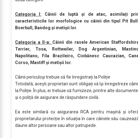
Categoria I:
Câinii de luptă și de atac, asimilați pri
caracteristicile lor morfologice cu câinii din tipul Pit Bull
Boerbull, Bandog și metișii lor.
Categoria a II-a:
Câinii din rasele American Staffordshir
Terrier, Tosa, Rottweiler, Dog Argentinian, Mastin
Napolitano, Fila Brazileiro, Ciobănesc Caucazian, Can
Corso, Mastiff și metișii lor.
Câinii periculoși trebuie să fie înregistrați la Poliție
Totodată, acești proprietari sunt obligați să își înregistreze câini
la Poliție. În plus, ei trebuie să furnizeze, printre alte documente
și o poliță de asigurare de răspundere civilă.
Ea este similară cu asigurarea RCA pentru mașină și ofer
proprietarului protecție în situația în care câinele său cauzeaz
daune altor persoane sau altor patrupede.