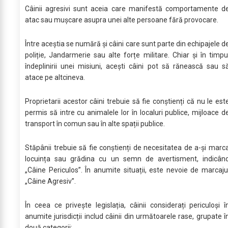
Câinii agresivi sunt aceia care manifestă comportamente d
atac sau mușcare asupra unei alte persoane fără provocare.
Între aceștia se numără și câini care sunt parte din echipajele d
poliție, Jandarmerie sau alte forțe militare. Chiar și în timpu
îndeplinirii unei misiuni, acești câini pot să rănească sau s
atace pe altcineva.
Proprietarii acestor câini trebuie să fie conștienți că nu le est
permis să intre cu animalele lor în localuri publice, mijloace d
transport în comun sau în alte spații publice.
Stăpânii trebuie să fie conștienți de necesitatea de a-și marc
locuința sau grădina cu un semn de avertisment, indicân
„Câine Periculos”. În anumite situații, este nevoie de marcaju
„Câine Agresiv”.
În ceea ce privește legislația, câinii considerați periculoși î
anumite jurisdicții includ câinii din următoarele rase, grupate î
două categorii: