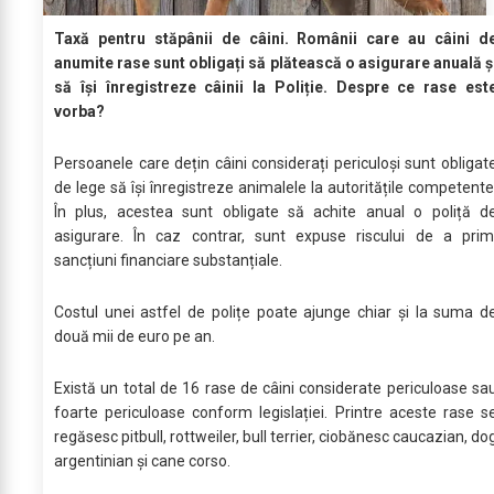
Taxă pentru stăpânii de câini. Românii care au câini d
anumite rase sunt obligați să plătească o asigurare anuală ș
să își înregistreze câinii la Poliție. Despre ce rase est
vorba?
Persoanele care dețin câini considerați periculoși sunt obligat
de lege să își înregistreze animalele la autoritățile competente
În plus, acestea sunt obligate să achite anual o poliță d
asigurare. În caz contrar, sunt expuse riscului de a prim
sancțiuni financiare substanțiale.
Costul unei astfel de polițe poate ajunge chiar și la suma d
două mii de euro pe an.
Există un total de 16 rase de câini considerate periculoase sa
foarte periculoase conform legislației. Printre aceste rase s
regăsesc pitbull, rottweiler, bull terrier, ciobănesc caucazian, do
argentinian și cane corso.