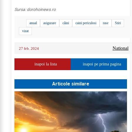
Sursa:
dorohoinews.ro
anual
asigurare
câini
caini periculosi
rase
Stiri
vizat
National
27 feb. 2024
inapoi la lista
inapoi pe prima pagina
Articole similare