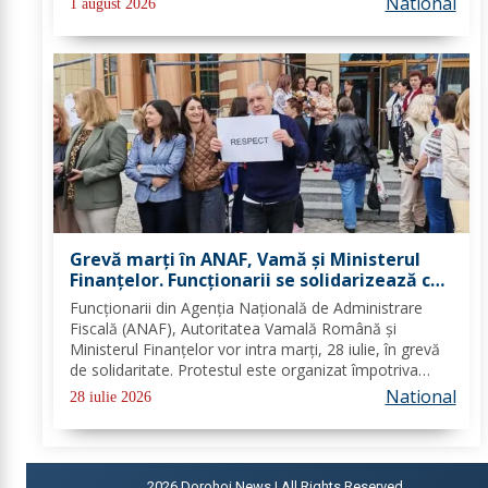
National
1 august 2026
platforma „e-Sănătatea Mea" pentru aceste...
Grevă marți în ANAF, Vamă și Ministerul
Finanțelor. Funcționarii se solidarizează cu
protestul din sănătate
Funcționarii din Agenția Națională de Administrare
Fiscală (ANAF), Autoritatea Vamală Română și
Ministerul Finanțelor vor intra marți, 28 iulie, în grevă
de solidaritate. Protestul este organizat împotriva
proiectului noii legi a salarizării și are loc în aceeași zi
National
28 iulie 2026
în care angajații din sistemul...
2026
Dorohoi News | All Rights Reserved