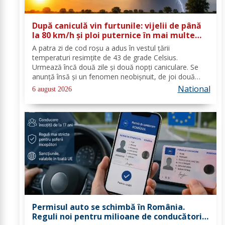
După caniculă vin furtunile: vijelii de până
la 80 km/h și ploi puternice în mai multe
zone
A patra zi de cod roşu a adus în vestul ţării
temperaturi resimţite de 43 de grade Celsius.
Urmează încă două zile şi două nopţi caniculare. Se
anunţă însă şi un fenomen neobişnuit, de joi două
alerte extreme vor fi în vigoare în acelaşi timp în mare
National
6 august 2026
parte din ţară: un cod de caniculă şi unul de...
Permisul auto se schimbă în România.
Reguli noi pentru milioane de conducători