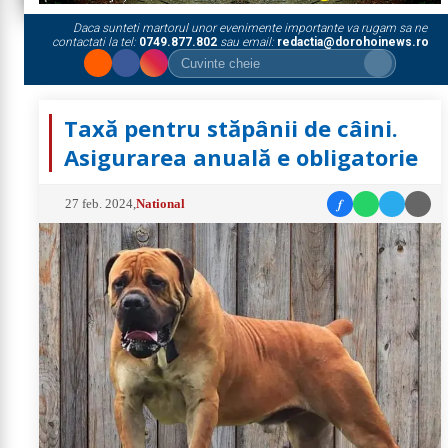
Daca sunteti martorul unor evenimente importante va rugam sa ne
contactati la tel:
0749.877.802
sau email:
redactia@dorohoinews.ro
Taxă pentru stăpânii de câini.
Asigurarea anuală e obligatorie
f
27 feb. 2024
,
National