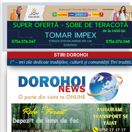
STIRI DOROHOI
e!” – trei zile dedicate tradițiilor, culturii și comunității Trei tradiți