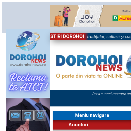
STIRI DOROHOI
, în Sărbătoare!” – trei zile dedicate tradițiilor, culturii și comunități
Daca sunteti martorul un
Meniu navigare
Anunturi