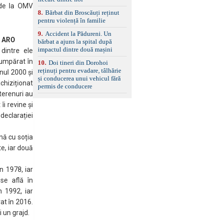
i de la OMV
8
.
Bărbat din Broscăuți reținut
pentru violență în familie
9
.
Accident la Pădureni. Un
n ARO
bărbat a ajuns la spital după
impactul dintre două mașini
 dintre ele
cumpărat în
10
.
Doi tineri din Dorohoi
reținuți pentru evadare, tâlhărie
anul 2000 și
și conducerea unui vehicul fără
chiziționat
permis de conducere
 terenuri au
îi revine și
declarației
nă cu soția
te, iar două
n 1978, iar
se află în
n 1992, iar
at în 2016.
 un grajd.