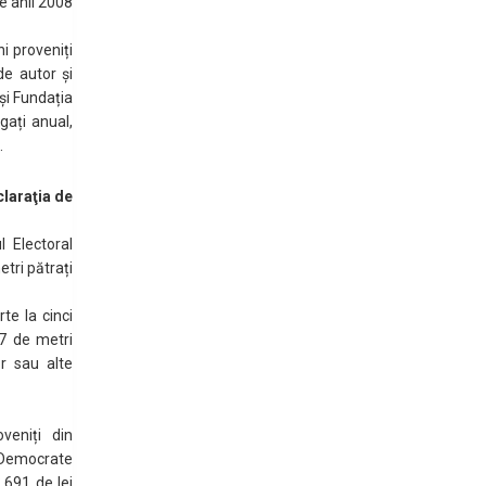
re anii 2008
i proveniți
de autor și
și Fundația
gați anual,
.
laraţia de
 Electoral
tri pătrați
te la cinci
7 de metri
or sau alte
veniți din
 Democrate
.691 de lei