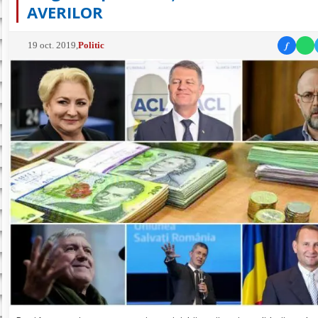
AVERILOR
f
19 oct. 2019
,
Politic