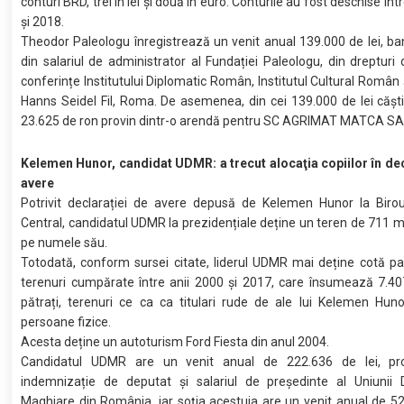
conturi BRD, trei în lei și două în euro. Conturile au fost deschise înt
și 2018.
Theodor Paleologu înregistrează un venit anual 139.000 de lei, ban
din salariul de administrator al Fundației Paleologu, din drepturi 
conferințe Institutului Diplomatic Român, Institutul Cultural Român 
Hanns Seidel Fil, Roma. De asemenea, din cei 139.000 de lei căști
23.625 de ron provin dintr-o arendă pentru SC AGRIMAT MATCA SA
Kelemen Hunor, candidat UDMR: a trecut alocaţia copiilor în dec
avere
Potrivit declarației de avere depusă de Kelemen Hunor la Biroul
Central, candidatul UDMR la prezidențiale deține un teren de 711 me
pe numele său.
Totodată, conform sursei citate, liderul UDMR mai deține cotă par
terenuri cumpărate între anii 2000 și 2017, care însumează 7.40
pătrați, terenuri ce ca ca titulari rude de ale lui Kelemen Hun
persoane fizice.
Acesta deține un autoturism Ford Fiesta din anul 2004.
Candidatul UDMR are un venit anual de 222.636 de lei, pro
indemnizație de deputat și salariul de președinte al Uniunii
Maghiare din România, iar soția acestuia are un venit anual de 52