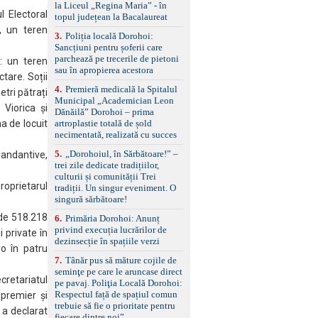
standard Euro 6 Trapă
la Liceul „Regina Maria” - în
panoramică, geamuri
l Electoral
topul județean la Bacalaureat
spate fumurii Carlig de
ă, un teren
remorcare Bonus: -
3
.
Poliția locală Dorohoi:
Covorașe textile montate
Sancțiuni pentru șoferii care
pe mașină. -Ofer și un
parchează pe trecerile de pietoni
: un teren
set de covorașe din
sau în apropierea acestora
tare. Soții
cauciuc/pvc. -Se vinde
4
.
Premieră medicală la Spitalul
împreună cu un set de
tri pătrați
Municipal „Academician Leon
anvelope de iarnă.
 Viorica și
Dănăilă” Dorohoi – prima
artroplastie totală de șold
a de locuit
necimentată, realizată cu succes
5
.
„Dorohoiul, în Sărbătoare!” –
pandantive,
trei zile dedicate tradițiilor,
culturii și comunității Trei
roprietarul
tradiții. Un singur eveniment. O
singură sărbătoare!
 de 518.218
6
.
Primăria Dorohoi: Anunț
privind execuția lucrărilor de
i private în
dezinsecție în spațiile verzi
o în patru
7
.
Tânăr pus să măture cojile de
seminţe pe care le aruncase direct
ecretariatul
pe pavaj. Poliţia Locală Dorohoi:
Respectul față de spațiul comun
 premier și
trebuie să fie o prioritate pentru
 a declarat
fiecare dintre noi”