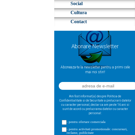
Social
Cultura
Contact
Abonare Newsletter
Aboneaza-te la newsletter pentru a primi cele
mai noi stiri!
Am fost informat(a) despre Politica de
Confidentialitate si de Securitate a prelucrarii datelor
cu caracter personal, declar ca am peste 16 ani si
sunt de acord cu prelucrarea datelor cu caracter
personal:
- pentru ofertare comerciala
- pentru activitati promotionale: concursuri,
reclame, publicitate