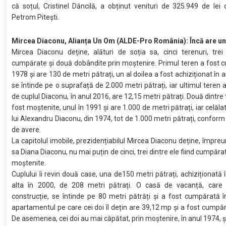
că soțul, Cristinel Dăncilă, a obținut venituri de 325.949 de le
Petrom Pitești.
Mircea Diaconu, Alianța Un Om (ALDE-Pro România): Încă are u
Mircea Diaconu deține, alături de soția sa, cinci terenuri, trei
cumpărate și două dobândite prin moștenire. Primul teren a fost 
1978 și are 130 de metri pătrați, un al doilea a fost achiziționat în 
se întinde pe o suprafață de 2.000 metri pătrați, iar ultimul teren a
de cuplul Diaconu, în anul 2016, are 12,15 metri pătrați. Două dintre
fost moștenite, unul în 1991 și are 1.000 de metri pătrați, iar celălat 
lui Alexandru Diaconu, din 1974, tot de 1.000 metri pătrați, conform 
de avere.
La capitolul imobile, prezidențiabilul Mircea Diaconu deține, împreu
sa Diana Diaconu, nu mai puțin de cinci, trei dintre ele fiind cumpăra
moștenite.
Cuplului îi revin două case, una de150 metri pătrați, achiziționată î
alta în 2000, de 208 metri pătrați. O casă de vacanță, care 
construcție, se întinde pe 80 metri pătrăți și a fost cumpărată î
apartamentul pe care cei doi îl dețin are 39,12 mp și a fost cumpăr
De asemenea, cei doi au mai căpătat, prin moștenire, în anul 1974, și