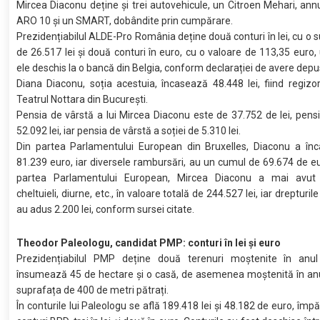
Mircea Diaconu deține și trei autovehicule, un Citroen Mehari, ann
ARO 10 și un SMART, dobândite prin cumpărare.
Prezidențiabilul ALDE-Pro România deține două conturi în lei, cu o 
de 26.517 lei și două conturi în euro, cu o valoare de 113,35 euro, 
ele deschis la o bancă din Belgia, conform declarației de avere depu
Diana Diaconu, soția acestuia, încasează 48.448 lei, fiind regizor 
Teatrul Nottara din București.
Pensia de vârstă a lui Mircea Diaconu este de 37.752 de lei, pens
52.092 lei, iar pensia de vârstă a soției de 5.310 lei.
Din partea Parlamentului European din Bruxelles, Diaconu a înc
81.239 euro, iar diversele rambursări, au un cumul de 69.674 de eu
partea Parlamentului European, Mircea Diaconu a mai avut 
cheltuieli, diurne, etc., în valoare totală de 244.527 lei, iar drepturile
au adus 2.200 lei, conform sursei citate.
Theodor Paleologu, candidat PMP: conturi în lei şi euro
Prezidențiabilul PMP deține două terenuri moștenite în anu
însumează 45 de hectare și o casă, de asemenea moștenită în anu
suprafața de 400 de metri pătrați.
În conturile lui Paleologu se află 189.418 lei și 48.182 de euro, împărț