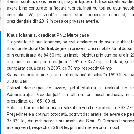
Bani în conturi, case, terenuri, maşini, bijuterii, toţi candidaţii au dec
avere bine conturate la fiecare rubrică, însă nu toţi au avut nevo
cerneală. Vă prezentăm cum stau principalii candidaţi la
prezidenţiale din 2019 în ceea ce priveşte averile.
Klaus Iohannis, candidat PNL: Multe case
Președintele Klaus Iohannis, potrivit declarației de avere publicate
Biroului Electoral Central, deține în prezent cinci imobile: Unul dobân
prin cumpărare, de 84.60 mp, alt imobil obținut prin cumpărare în 
mp, unul obținut prin donație în 1992 de 377 mp. Totodată, șeful
cumpărat două case în 2007, de 76 mp, respectiv 64 mp.
Klaus Iohannis deține și un cont în bancă deschis în 1999 în valoa
250.000 lei.
Potrivit declarației de avere, șeful statului a realizat un v
Administrația Prezidențială, în ultimul an fiscal încheiat, în 
președinte, de 165.100 lei.
Soția sa, Carmen Iohannis, a realizat un venit de profesor de 33.276 
Președintele a obținut, totodată, potrivit declarației de avere de pe 
35.829 lei, din închirierea unui imobil din Sibiu. Și Cramen Iohanni
același venit, respectiv 35.829 lei, prin închirierea unui imobil.