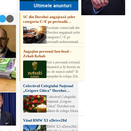
Ultimele anunturi
SC din Dorohoi angajează șofer
categoria C+E pe perioadă
nedeterminată
Societate comercială din
Dorohoi angajează șofer
categoria C+E pe
perioadă nedeterminată.
Candidatul trebuie să
Angajăm personal fast-food –
aibă experiență și atestat
Zehab Kebab
transport marfă. Pentru
detalii, vă rog să sunați la
Ești o persoană serioasă,
numărul de telefon.
dinamică și îți dorești un
loc de muncă stabil? Te
așteptăm în echipa Zehab
Kebab! Posturi
Colectivul Colegiului Național
disponibile: -
„Grigore Ghica” Dorohoi
SHAORMAR AJUTOR
transmite sincere condoleanțe
BUCATAR 2/posturi -
Colectivul Colegiului
LUCRATOR
Național „Grigore
COMERCIAL
Ghica” Dorohoi este
VANZATOR /2 posturi
alături de colega Alexa
OFERIM : Contract de
Lăcrămioara la trecerea în
muncă Program flexibil
Vând BMW X3 xDrive20d
neființă a soțului și
Salariu motivant, în
transmite sincere
BMW X3 xDrive20d |
funcție de experienț
condoleanțe familiei.