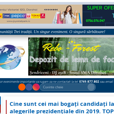
i Trei tradiții. Un singur eveniment. O singură sărbătoare!
•
P
or evenimente importante va rugam sa ne contactati la tel:
0749.877.802
sau email:
Cine sunt cei mai bogaţi candidaţi l
alegerile prezidenţiale din 2019. TO