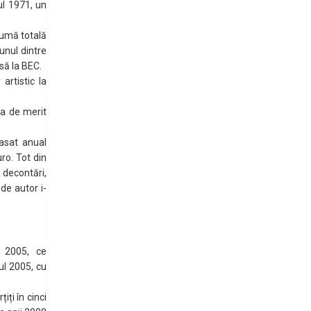
ul 1971, un
sumă totală
unul dintre
să la BEC.
artistic la
ia de merit
asat anual
ro. Tot din
decontări,
 de autor i-
l 2005, ce
l 2005, cu
iți în cinci