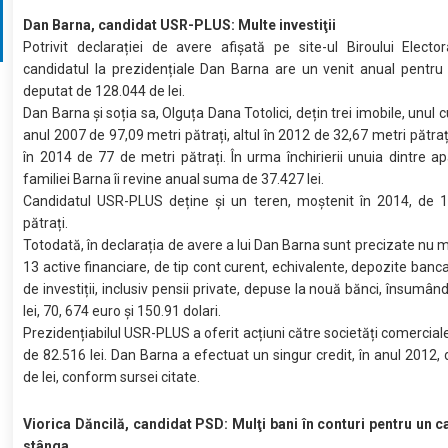
Dan Barna, candidat USR-PLUS: Multe investiţii
Potrivit declarației de avere afișată pe site-ul Biroului Elector
candidatul la prezidențiale Dan Barna are un venit anual pentru
deputat de 128.044 de lei.
Dan Barna și soția sa, Olguța Dana Totolici, dețin trei imobile, unul
anul 2007 de 97,09 metri pătrați, altul în 2012 de 32,67 metri pătrați
în 2014 de 77 de metri pătrați. În urma închirierii unuia dintre 
familiei Barna îi revine anual suma de 37.427 lei.
Candidatul USR-PLUS deține și un teren, moștenit în 2014, de 1
pătrați.
Totodată, în declarația de avere a lui Dan Barna sunt precizate nu m
13 active financiare, de tip cont curent, echivalente, depozite banca
de investiții, inclusiv pensii private, depuse la nouă bănci, însumân
lei, 70, 674 euro și 150.91 dolari.
Prezidențiabilul USR-PLUS a oferit acțiuni către societăți comerciale
de 82.516 lei. Dan Barna a efectuat un singur credit, în anul 2012,
de lei, conform sursei citate.
Viorica Dăncilă, candidat PSD: Mulţi bani în conturi pentru un 
stânga