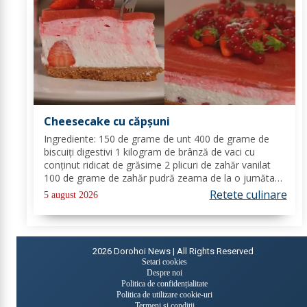
Cheesecake cu căpșuni
Ingrediente: 150 de grame de unt 400 de grame de
biscuiți digestivi 1 kilogram de brânză de vaci cu
conținut ridicat de grăsime 2 plicuri de zahăr vanilat
100 de grame de zahăr pudră zeama de la o jumătate
de lămâie 600 de mililitri de smântână pentru frișcă 4
Retete culinare
5 august 2026
foi de gelatină hidratate în apă rece...
2026
Dorohoi News | All Rights Reserved
Setari cookies
Despre noi
Politica de confidențialitate
Politica de utilizare cookie-uri
Termeni și condiții