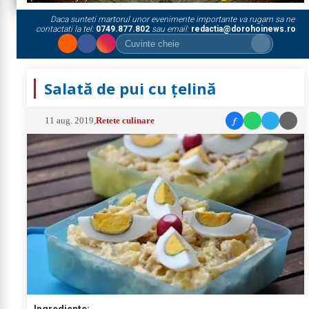
Daca sunteti martorul unor evenimente importante va rugam sa ne
contactati la tel:
0749.877.802
sau email:
redactia@dorohoinews.ro
Salată de pui cu țelină
f
11 aug. 2019
,
Retete culinare