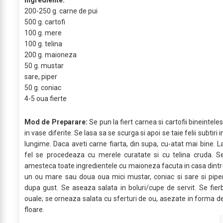
Ingrediente:
200-250 g. carne de pui
500 g. cartofi
100 g. mere
100 g. telina
200 g. maioneza
50 g. mustar
sare, piper
50 g. coniac
4-5 oua fierte
Mod de Preparare:
Se pun la fiert carnea si cartofii bineinteles
in vase diferite. Se lasa sa se scurga si apoi se taie felii subtiri i
lungime. Daca aveti carne fiarta, din supa, cu-atat mai bine. L
fel se procedeaza cu merele curatate si cu telina cruda. S
amesteca toate ingredientele cu maioneza facuta in casa dintr
un ou mare sau doua oua mici mustar, coniac si sare si pipe
dupa gust. Se aseaza salata in boluri/cupe de servit. Se fier
ouale; se orneaza salata cu sferturi de ou, asezate in forma d
floare.