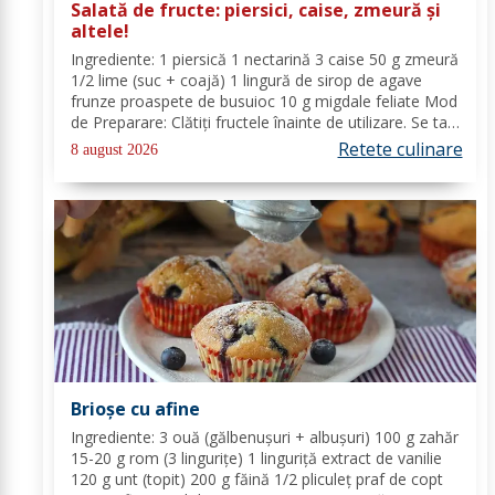
Salată de fructe: piersici, caise, zmeură și
altele!
Ingrediente: 1 piersică 1 nectarină 3 caise 50 g zmeură
1/2 lime (suc + coajă) 1 lingură de sirop de agave
frunze proaspete de busuioc 10 g migdale feliate Mod
de Preparare: Clătiți fructele înainte de utilizare. Se taie
piersicile, nectarinele și caisele în felii subțiri. Stoarceți
Retete culinare
8 august 2026
lămâia și...
Brioșe cu afine
Ingrediente: 3 ouă (gălbenușuri + albușuri) 100 g zahăr
15-20 g rom (3 lingurițe) 1 linguriță extract de vanilie
120 g unt (topit) 200 g făină 1/2 pliculeț praf de copt