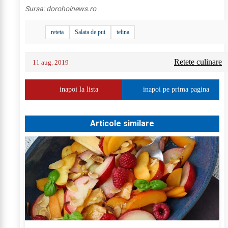
Sursa:
dorohoinews.ro
reteta
Salata de pui
telina
Retete culinare
11 aug. 2019
inapoi la lista
inapoi pe prima pagina
Articole similare