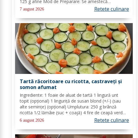
125 g afine Mod de Preparare: Se amestecă
gălbenușurile cu zahărul, romul și vanilia. Se adaugă
Retete culinare
7 august 2026
untul topit, făina și praful de...
Tartă răcoritoare cu ricotta, castraveți și
somon afumat
Ingrediente: 1 foaie de aluat de tartă 1 lingură unt
topit (opțional) 1 linguriță de susan blond (+/-) (sau
alte semințe) (opțional) Umplutura: 250 g brânză
ricotta 1/2 lămâie (suc + coajă) 4 fire de ceapă verde
(+/-) piper Toppinguri: 1 castravete 80 gr somon
Retete culinare
6 august 2026
afumat 1 linguriță semințe de susan...