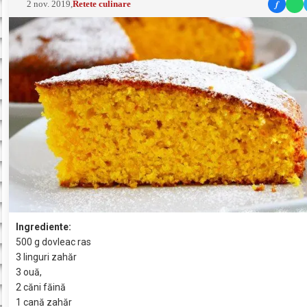
f
2 nov. 2019
,
Retete culinare
Ingrediente:
500 g dovleac ras
3 linguri zahăr
3 ouă,
2 căni făină
1 cană zahăr