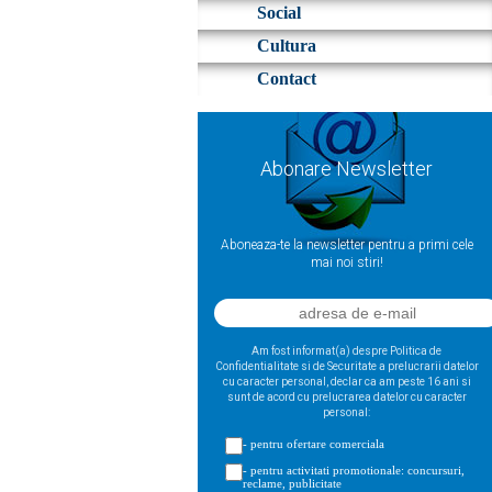
Social
Cultura
Contact
Abonare Newsletter
Aboneaza-te la newsletter pentru a primi cele
mai noi stiri!
Am fost informat(a) despre Politica de
Confidentialitate si de Securitate a prelucrarii datelor
cu caracter personal, declar ca am peste 16 ani si
sunt de acord cu prelucrarea datelor cu caracter
personal:
- pentru ofertare comerciala
- pentru activitati promotionale: concursuri,
reclame, publicitate