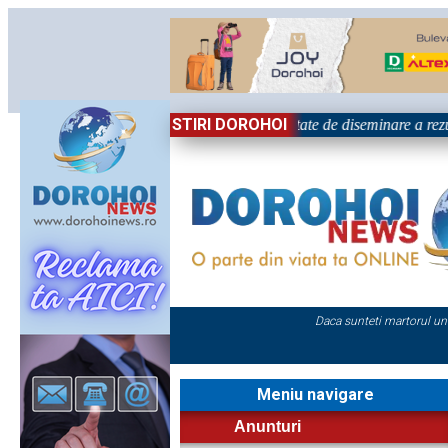
STIRI DOROHOI
țional „Grigore Ghica” Dorohoi - Activitate de diseminare a rezul
Daca sunteti martorul un
Meniu navigare
Anunturi