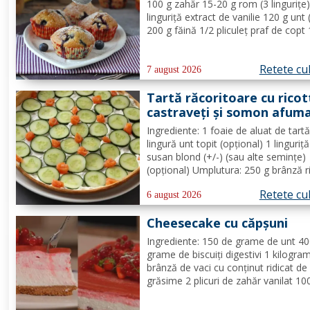
100 g zahăr 15-20 g rom (3 lingurițe)
linguriță extract de vanilie 120 g unt 
200 g făină 1/2 pliculeț praf de copt
afine Mod de Preparare: Se ameste
gălbenușurile cu zahărul, romul și van
Retete cu
Se adaugă untul topit, făina și praful 
7 august 2026
Tartă răcoritoare cu ricot
castraveți și somon afum
Ingrediente: 1 foaie de aluat de tart
lingură unt topit (opțional) 1 linguriț
susan blond (+/-) (sau alte semințe)
(opțional) Umplutura: 250 g brânză r
1/2 lămâie (suc + coajă) 4 fire de c
Retete cu
verde (+/-) piper Toppinguri: 1 castr
6 august 2026
80 gr somon afumat 1 linguriță sem
Cheesecake cu căpșuni
de susan...
Ingrediente: 150 de grame de unt 4
grame de biscuiți digestivi 1 kilogra
brânză de vaci cu conținut ridicat de
grăsime 2 plicuri de zahăr vanilat 10
grame de zahăr pudră zeama de la 
jumătate de lămâie 600 de mililitri d