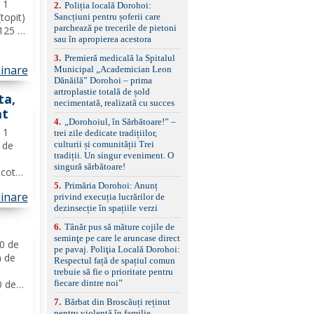
 1
2
.
Poliția locală Dorohoi:
reglaj lombar electric
(topit)
Sancțiuni pentru șoferii care
pentru șofer și pasager
parchează pe trecerile de pietoni
 125 g
Volan multifuncțional
sau în apropierea acestora
îmbrăcat în piele, cu
că
padele pentru schimbarea
ilia.
3
.
Premieră medicală la Spitalul
treptelor Adaptive cruise
linare
de...
Municipal „Academician Leon
control, asistent
Dănăilă” Dorohoi – prima
schimbare bandă și
artroplastie totală de șold
ta,
menținere bandă Faruri
necimentată, realizată cu succes
bi-xenon adaptive cu
at
funcție Cornering,
4
.
„Dorohoiul, în Sărbătoare!” –
asistent fază lungă
ă 1
trei zile dedicate tradițiilor,
automată , lumini de zi
ă de
culturii și comunității Trei
LED, proiectoare ceață
tradiții. Un singur eveniment. O
LED, spălătoare faruri
singură sărbătoare!
icotta
Senzori parcare
eapă
5
.
Primăria Dorohoi: Anunț
față/spate, cameră
linare
privind execuția lucrărilor de
avete
marșarier Keyless entry
dezinsecție în spațiile verzi
& start, geamuri electrice
ințe
față/spate, oglinzi
6
.
Tânăr pus să măture cojile de
electrice, încălzite și
seminţe pe care le aruncase direct
rabatabile Sistem hands-
00 de
pe pavaj. Poliţia Locală Dorohoi:
free, Bluetooth, USB
m de
Respectul față de spațiul comun
Sistem start/stop, frână
trebuie să fie o prioritate pentru
de parcare electrică,
0 de
fiecare dintre noi”
anvelope vară runflat
o
Control presiune pneuri,
7
.
Bărbat din Broscăuți reținut
e
filtru de particule,
pentru violență în familie