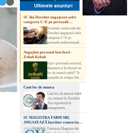
Ultimele anunturi
SC din Dorohoi angajează șofer
categoria C+E pe perioadă
nedeterminată
Societate comercială din
Dorohoi angajează șofer
categoria C+E pe
perioadă nedeterminată.
Candidatul trebuie să
Angajăm personal fast-food –
aibă experiență și atestat
Zehab Kebab
transport marfă. Pentru
detalii, vă rog să sunați la
Ești o persoană serioasă,
numărul de telefon.
dinamică și îți dorești un
loc de muncă stabil? Te
așteptăm în echipa Zehab
Kebab! Posturi
Caut loc de munca
disponibile: -
SHAORMAR AJUTOR
Caut loc de muncă stabil
BUCATAR 2/posturi -
,cu contract în Dorohoi.
LUCRATOR
Am experiență în
COMERCIAL
management,
VANZATOR /2 posturi
contabilitate, ospătărie .
OFERIM : Contract de
SC MAGISTRA FARM SRL
Rog seriozitate
muncă Program flexibil
ANGAJEAZĂ lucrător comercial –
Salariu motivant, în
DOROHOI
Farmacia Magistra din
funcție de experienț