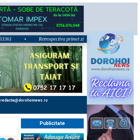
•
Retrospectiva primei zile la Zilele Nordului 2026: Dezbater
redactia@dorohoinews.ro
Publicitate