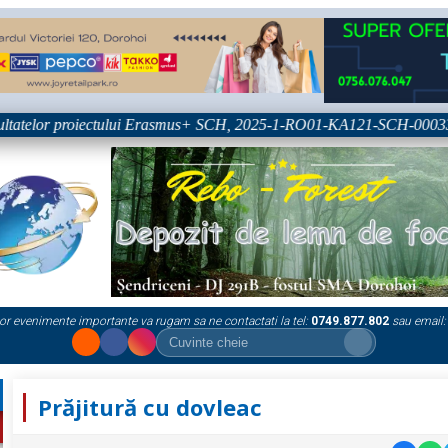
tatelor proiectului Erasmus+ SCH, 2025-1-RO01-KA121-SCH-000333361
or evenimente importante va rugam sa ne contactati la tel:
0749.877.802
sau email:
Prăjitură cu dovleac