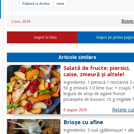
Prăjitură cu dovleac
reteta
Retete
2 nov. 2019
inapoi la lista
inapoi pe prima pagin
Articole similare
Salată de fructe: piersici,
caise, zmeură și altele!
Ingrediente: 1 piersică 1 nectarină 3 
50 g zmeură 1/2 lime (suc + coajă) 
lingură de sirop de agave frunze
proaspete de busuioc 10 g migdale f
Mod de Preparare: Clătiți fructele în
Retete cu
de utilizare. Se taie piersicile, nectar
8 august 2026
și caisele în felii subțiri. Stoarceți lă
Brioșe cu afine
și...
Ingrediente: 3 ouă (gălbenușuri + alb