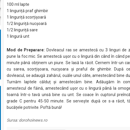
100 ml lapte
1 linguriță praf ghimbir
1 linguriță scorțișoară
1/2 linguriță nucșoară
1/2 linguriță sare
1 lingură unt
Mod de Preparare:
Dovleacul ras se amestecă cu 3 linguri de z
pune la foc mic. Se amestecă ușor cu o lingură din când în când p
minute până obținem un piure. Se lasă la răcit. Cernem într-un ca
cu sarea, scorțișoara, nucșoara și praful de ghimbir. După ce
dovleacul, se adaugă zahărul, ouăle unul câte, amestecând bine du
Turnăm laptele călduț și amestecăm bine. Adăugăm în comp
amestecul de făină, amestecând ușor cu o lingură până la omoge
toarnă într-o tavă unsă bine cu unt. Se coace în cuptorul preîncă
grade C pentru 45-50 minute. Se servește după ce s-a răcit, tă
bucățele potrivite. Poftă bună!
Sursa:
dorohoinews.ro