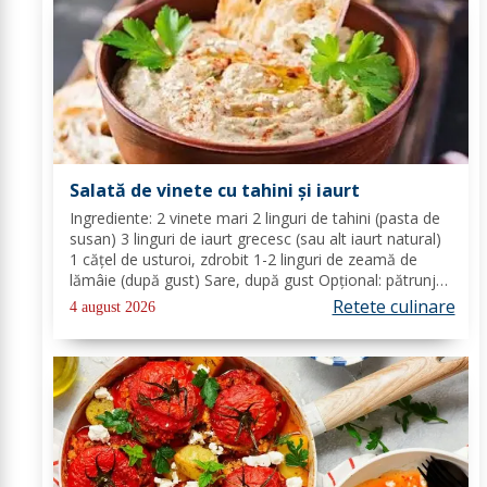
Salată de vinete cu tahini și iaurt
Ingrediente: 2 vinete mari 2 linguri de tahini (pasta de
susan) 3 linguri de iaurt grecesc (sau alt iaurt natural)
1 cățel de usturoi, zdrobit 1-2 linguri de zeamă de
lămâie (după gust) Sare, după gust Opțional: pătrunjel
proaspăt tocat pentru decor Mod de preparare: Coace
Retete culinare
4 august 2026
vinetele pe grătar sau în...