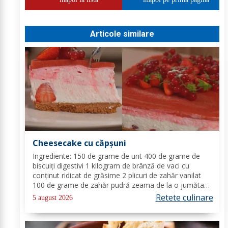
Articole similare
Cheesecake cu căpșuni
Ingrediente: 150 de grame de unt 400 de grame de
biscuiți digestivi 1 kilogram de brânză de vaci cu
conținut ridicat de grăsime 2 plicuri de zahăr vanilat
100 de grame de zahăr pudră zeama de la o jumătate
de lămâie 600 de mililitri de smântână pentru frișcă 4
Retete culinare
5 august 2026
foi de gelatină hidratate în apă rece...