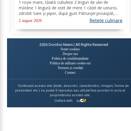
1 roșie mare, tăiată cubulețe 2 linguri de ulei de
măsline 1 lingură de oțet de mere 1 cățel de usturoi,
zdrobit Sare și piper, după gust Pătrunjel proaspăt,
tocat pentru decor (opțional) Mod de preparare: Taie
Retete culinare
2 august 2026
dovleceii în rondele subțiri sau...
2026
Dorohoi News | All Rights Reserved
Setari cookies
Despre noi
Politica de confidențialitate
Politica de utilizare cookie-uri
Termeni și condiții
Contact
Continutul acestui site (texte, descrieri, caracteristici, imagini, forma de
prezentare etc.) nu poate fi reprodus sau utilizat fara acordul in scris al
proprietarului acestui site.
Crafted with
by