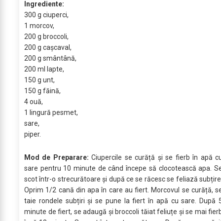
Ingrediente:
300 g ciuperci,
1 morcov,
200 g broccoli,
200 g cașcaval,
200 g smântână,
200 ml lapte,
150 g unt,
150 g făină,
4 ouă,
1 lingură pesmet,
sare,
piper.
Mod de Preparare:
Ciupercile se curăță și se fierb în apă c
sare pentru 10 minute de când începe să clocotească apa. S
scot într-o strecurătoare și după ce se răcesc se feliază subțire
Oprim 1/2 cană din apa în care au fiert. Morcovul se curăță, s
taie rondele subțiri și se pune la fiert în apă cu sare. După 
minute de fiert, se adaugă și broccoli tăiat feliuțe și se mai fier