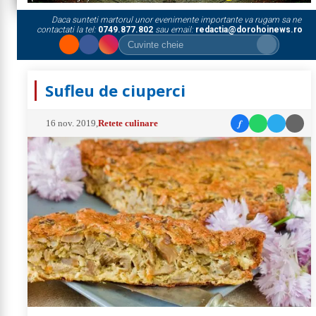
Daca sunteti martorul unor evenimente importante va rugam sa ne
contactati la tel:
0749.877.802
sau email:
redactia@dorohoinews.ro
Sufleu de ciuperci
f
16 nov. 2019
,
Retete culinare