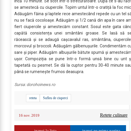
încă 10 minute. Se scot într-o strecurătoare. După ce s-au răci
se amestecă cu ciupercile. Topim untul într-o cratiță la foc mic
Adăugăm făina și laptele rece amestecând repede cu un tel s
nu se facă cocoloașe. Adăugăm și 1/2 cană din apa în care a
fiert ciupercile și amestecăm constant. Sosul este gata cân
capătă consistența unei smântâni groase. Se lasă să s
răcească și se adaugă cașcavalul ras, smântâna, ciupercile
morcovul și broccoli. Adăugăm gălbenușurile. Condimentăm c
sare și piper. Adăugăm albușurile bătute spumă și amestecă
ușor. Compoziția se pune într-o formă unsă bine cu unt ș
tapetată cu pesmet. Se dă la cuptor pentru 30-40 minute sa
până se rumenește frumos deasupra.
Sursa:
dorohoinews.ro
reteta
Sufleu de ciuperci
Retete culinare
16 nov. 2019
inapoi la lista
inapoi pe prima pagina