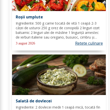
Roșii umplute
Ingrediente: 500 g carne tocată de vită 1 ceapă 2-3
căței de usturoi 250 g orez de conopidă 2 linguri oțet
balsamic 2 linguri ulei de măsline 1 linguriță amestec
de ierburi italiene sau oregano, busuioc, cimbru și
rozmarin uscate sare de mare piper negru Mod de
Retete culinare
3 august 2026
preparare: Se încălzește cuptorul la...
Salată de dovlecei
Ingrediente: 2 dovlecei medii 1 ceapă mică, tocată fin