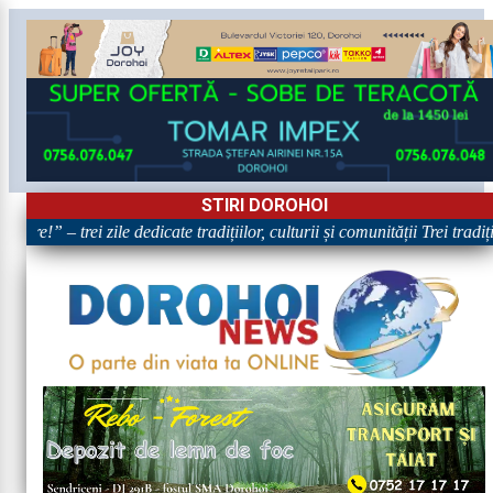
STIRI DOROHOI
are!” – trei zile dedicate tradițiilor, culturii și comunității Trei tradi