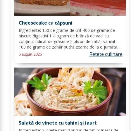
Cheesecake cu căpșuni
Ingrediente: 150 de grame de unt 400 de grame de
biscuiți digestivi 1 kilogram de brânză de vaci cu
conținut ridicat de grăsime 2 plicuri de zahăr vanilat
100 de grame de zahăr pudră zeama de la o jumătate
de lămâie 600 de mililitri de smântână pentru frișcă 4
Retete culinare
5 august 2026
foi de gelatină hidratate în apă rece...
Salată de vinete cu tahini și iaurt
Ingrediente: 2 vinete mari 2 linguri de tahini (pasta de