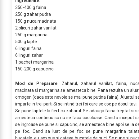
Ingrediente:
350-400 g faina
250 g zahar pudra
150 g nuca macinata
2 plicuri zahar vanilat
250 g margarina
500 g lapte
6 linguri faina
6 linguri zahar
1 pachet margarina
150-200 g capucino
Mod de Preparare:
Zaharul, zaharul vanilat, faina, nuc
macinata si margarina se amesteca bine. Pana rezulta un alua
omogen (daca este nevoie se mai pune putina faina). Aluatul s
imparte in trei parti.Si se intind trei foi care se coc pe dosul tavi.
Se pune laptele la fiert cu zaharul. Se adauga faina treptat si s
amesteca continuu sa nu se faca cocoloase. Cand a inceput s
se ingroase se pune si capucino, se amesteca bine apoi se ia d
pe foc. Cand sa luat de pe foc se pune margarina taiat
bucatele, eu am pus si cateva bucatele de nuci. Se pune si nuc