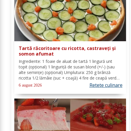
Tartă răcoritoare cu ricotta, castraveți și
somon afumat
Ingrediente: 1 foaie de aluat de tartă 1 lingură unt
topit (opțional) 1 linguriță de susan blond (+/-) (sau
alte semințe) (opțional) Umplutura: 250 g brânză
ricotta 1/2 lămâie (suc + coajă) 4 fire de ceapă verde
(+/-) piper Toppinguri: 1 castravete 80 gr somon
Retete culinare
6 august 2026
afumat 1 linguriță semințe de susan...