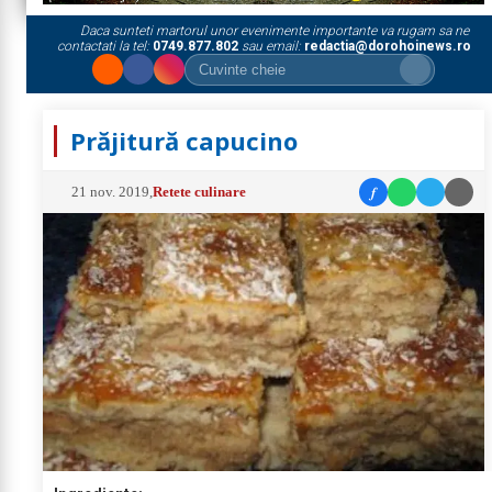
Daca sunteti martorul unor evenimente importante va rugam sa ne
contactati la tel:
0749.877.802
sau email:
redactia@dorohoinews.ro
Prăjitură capucino
f
21 nov. 2019
,
Retete culinare