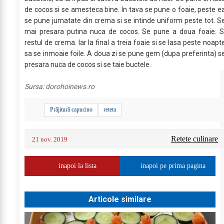
de cocos si se amesteca bine. In tava se pune o foaie, peste e
se pune jumatate din crema si se intinde uniform peste tot. S
mai presara putina nuca de cocos. Se pune a doua foaie. S
restul de crema. Iar la final a treia foaie si se lasa peste noapt
sa se inmoaie foile. A doua zi se pune gem (dupa preferinta) s
presara nuca de cocos si se taie buctele.
Sursa:
dorohoinews.ro
Prăjitură capucino
reteta
Retete culinare
21 nov. 2019
inapoi la lista
inapoi pe prima pagina
Articole similare