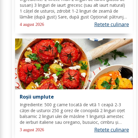
susan) 3 linguri de iaurt grecesc (sau alt iaurt natural)
1 cățel de usturoi, zdrobit 1-2 linguri de zeamă de
lămâie (după gust) Sare, după gust Opțional: pătrunjel
proaspăt tocat pentru decor Mod de preparare: Coace
Retete culinare
4 august 2026
vinetele pe grătar sau în...
Roșii umplute
Ingrediente: 500 g carne tocată de vită 1 ceapă 2-3
căței de usturoi 250 g orez de conopidă 2 linguri oțet
balsamic 2 linguri ulei de măsline 1 linguriță amestec
de ierburi italiene sau oregano, busuioc, cimbru și
rozmarin uscate sare de mare piper negru Mod de
Retete culinare
3 august 2026
preparare: Se încălzește cuptorul la...