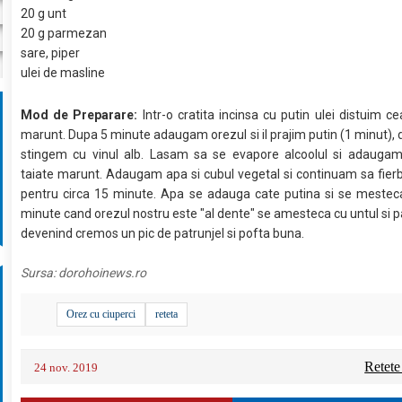
20 g unt
20 g parmezan
sare, piper
ulei de masline
Mod de Preparare:
Intr-o cratita incinsa cu putin ulei distuim c
marunt. Dupa 5 minute adaugam orezul si il prajim putin (1 minut), d
stingem cu vinul alb. Lasam sa se evapore alcoolul si adaugam 
taiate marunt. Adaugam apa si cubul vegetal si continuam sa fie
pentru circa 15 minute. Apa se adauga cate putina si se mestec
minute cand orezul nostru este "al dente" se amesteca cu untul si
devenind cremos un pic de patrunjel si pofta buna.
Sursa:
dorohoinews.ro
Orez cu ciuperci
reteta
Retete
24 nov. 2019