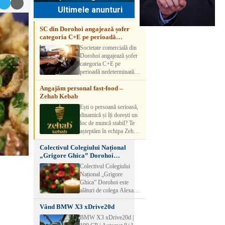
Ultimele anunturi
SC din Dorohoi angajează șofer
categoria C+E pe perioadă
nedeterminată
Societate comercială din
Dorohoi angajează șofer
categoria C+E pe
perioadă nedeterminată.
Candidatul trebuie să
Angajăm personal fast-food –
aibă experiență și atestat
Zehab Kebab
transport marfă. Pentru
detalii, vă rog să sunați la
Ești o persoană serioasă,
numărul de telefon.
dinamică și îți dorești un
loc de muncă stabil? Te
așteptăm în echipa Zehab
Kebab! Posturi
Colectivul Colegiului Național
disponibile: -
„Grigore Ghica” Dorohoi
SHAORMAR AJUTOR
transmite sincere condoleanțe
BUCATAR 2/posturi -
Colectivul Colegiului
LUCRATOR
Național „Grigore
COMERCIAL
Ghica” Dorohoi este
VANZATOR /2 posturi
alături de colega Alexa
OFERIM : Contract de
Lăcrămioara la trecerea în
muncă Program flexibil
Vând BMW X3 xDrive20d
neființă a soțului și
Salariu motivant, în
transmite sincere
BMW X3 xDrive20d |
funcție de experienț
condoleanțe familiei.