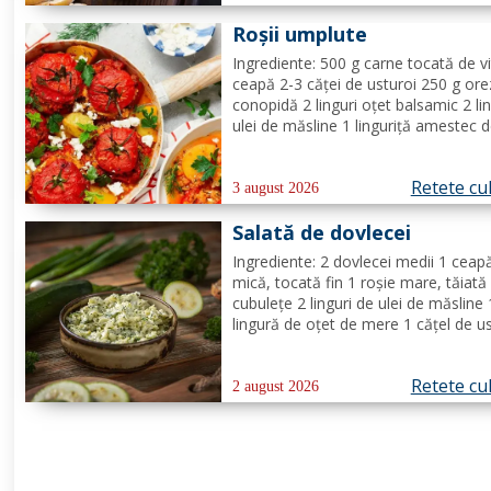
decor Mod de preparare: Coace vine
Roșii umplute
pe grătar sau în...
Ingrediente: 500 g carne tocată de v
ceapă 2-3 căței de usturoi 250 g ore
conopidă 2 linguri oțet balsamic 2 lin
ulei de măsline 1 linguriță amestec 
ierburi italiene sau oregano, busuioc
cimbru și rozmarin uscate sare de 
Retete cu
piper negru Mod de preparare: Se
3 august 2026
încălzește cuptorul la...
Salată de dovlecei
Ingrediente: 2 dovlecei medii 1 ceap
mică, tocată fin 1 roșie mare, tăiată
cubulețe 2 linguri de ulei de măsline 
lingură de oțet de mere 1 cățel de us
zdrobit Sare și piper, după gust Pătr
proaspăt, tocat pentru decor (opțion
Retete cu
Mod de preparare: Taie dovleceii în
2 august 2026
rondele subțiri sau...