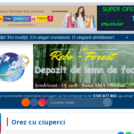
Trei tradiții. Un singur eveniment. O singură sărbătoare!
•
Pla
or evenimente importante va rugam sa ne contactati la tel:
0749.877.802
sau email:
Orez cu ciuperci