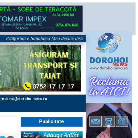
tforma e-Sănătatea Mea devine disponibilă pe 1 septembrie: pacientul de
redactia@dorohoinews.ro
Publicitate