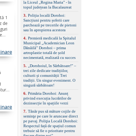
standard Euro 6 Trapă
la Liceul „Regina Maria” - în
tele
panoramică, geamuri
topul județean la Bacalaureat
spate fumurii Carlig de
remorcare Bonus: -
3
.
Poliția locală Dorohoi:
ită 1
Covorașe textile montate
Sancțiuni pentru șoferii care
z de
pe mașină. -Ofer și un
parchează pe trecerile de pietoni
guri
set de covorașe din
sau în apropierea acestora
de
cauciuc/pvc. -Se vinde
4
.
Premieră medicală la Spitalul
împreună cu un set de
,
Municipal „Academician Leon
anvelope de iarnă.
mare
Dănăilă” Dorohoi – prima
linare
artroplastie totală de șold
necimentată, realizată cu succes
5
.
„Dorohoiul, în Sărbătoare!” –
trei zile dedicate tradițiilor,
ă
culturii și comunității Trei
tradiții. Un singur eveniment. O
1
singură sărbătoare!
turoi,
6
.
Primăria Dorohoi: Anunț
unjel
privind execuția lucrărilor de
al)
dezinsecție în spațiile verzi
linare
7
.
Tânăr pus să măture cojile de
seminţe pe care le aruncase direct
pe pavaj. Poliţia Locală Dorohoi:
Respectul față de spațiul comun
trebuie să fie o prioritate pentru
fiecare dintre noi”