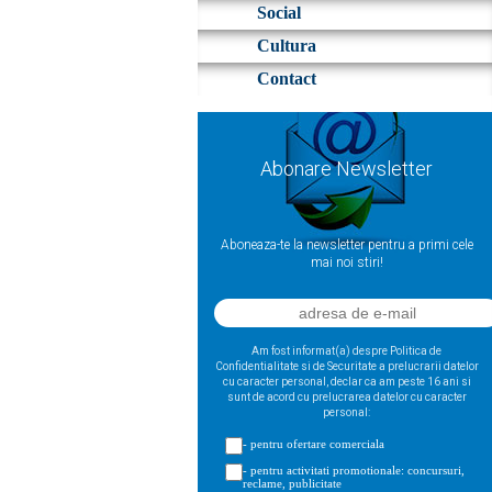
Social
Cultura
Contact
Abonare Newsletter
Aboneaza-te la newsletter pentru a primi cele
mai noi stiri!
Am fost informat(a) despre Politica de
Confidentialitate si de Securitate a prelucrarii datelor
cu caracter personal, declar ca am peste 16 ani si
sunt de acord cu prelucrarea datelor cu caracter
personal:
- pentru ofertare comerciala
- pentru activitati promotionale: concursuri,
reclame, publicitate