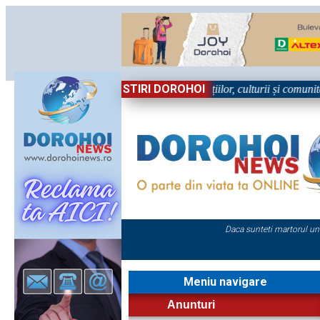
STIRI DOROHOI
în Sărbătoare!” – trei zile dedicate tradițiilor, culturii și comunității 
Daca sunteti martorul un
Meniu navigare
Anunturi