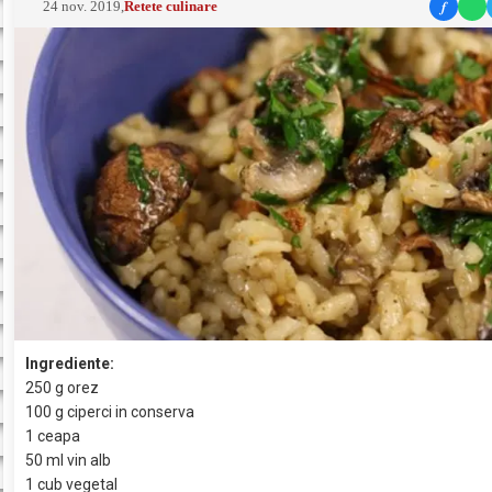
f
24 nov. 2019
,
Retete culinare
Ingrediente:
250 g orez
100 g ciperci in conserva
1 ceapa
50 ml vin alb
1 cub vegetal