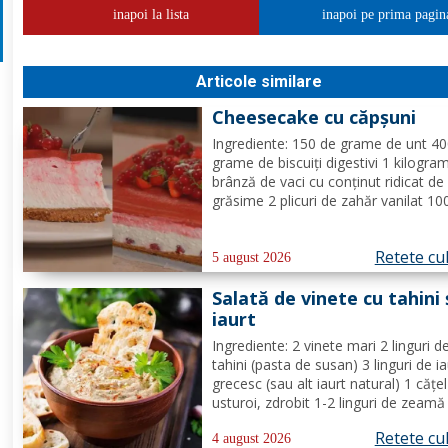
inapoi la lista
inapoi pe prima pagin
Articole similare
Cheesecake cu căpșuni
Ingrediente: 150 de grame de unt 4
grame de biscuiți digestivi 1 kilogra
brânză de vaci cu conținut ridicat de
grăsime 2 plicuri de zahăr vanilat 10
grame de zahăr pudră zeama de la 
jumătate de lămâie 600 de mililitri d
Retete cu
smântână pentru frișcă 4 foi de gela
5 august 2026
hidratate în apă rece...
Salată de vinete cu tahini 
iaurt
Ingrediente: 2 vinete mari 2 linguri d
tahini (pasta de susan) 3 linguri de ia
grecesc (sau alt iaurt natural) 1 cățe
usturoi, zdrobit 1-2 linguri de zeamă
lămâie (după gust) Sare, după gust
Retete cu
Opțional: pătrunjel proaspăt tocat p
4 august 2026