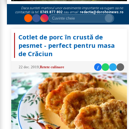
Daca sunteti martorul unor evenimente importante va rugam sa ne
contactati la tel:
0749.877.802
sau email:
redactia@dorohoinews.ro
Cotlet de porc în crustă de
pesmet - perfect pentru masa
de Crăciun
f
22 dec. 2019
,
Retete culinare