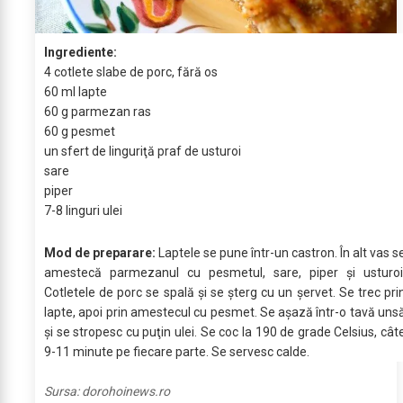
Ingrediente:
4 cotlete slabe de porc, fără os
60 ml lapte
60 g parmezan ras
60 g pesmet
un sfert de linguriţă praf de usturoi
sare
piper
7-8 linguri ulei
Mod de preparare:
Laptele se pune într-un castron. În alt vas s
amestecă parmezanul cu pesmetul, sare, piper şi usturoi
Cotletele de porc se spală şi se şterg cu un şervet. Se trec pri
lapte, apoi prin amestecul cu pesmet. Se aşază într-o tavă uns
şi se stropesc cu puţin ulei. Se coc la 190 de grade Celsius, cât
9-11 minute pe fiecare parte. Se servesc calde.
Sursa:
dorohoinews.ro