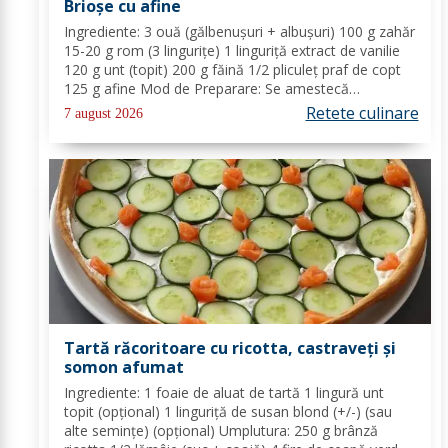
Brioșe cu afine
Ingrediente: 3 ouă (gălbenușuri + albușuri) 100 g zahăr
15-20 g rom (3 lingurițe) 1 linguriță extract de vanilie
120 g unt (topit) 200 g făină 1/2 pliculeț praf de copt
125 g afine Mod de Preparare: Se amestecă
gălbenușurile cu zahărul, romul și vanilia. Se adaugă
Retete culinare
7 august 2026
untul topit, făina și praful de...
Tartă răcoritoare cu ricotta, castraveți și
somon afumat
Ingrediente: 1 foaie de aluat de tartă 1 lingură unt
topit (opțional) 1 linguriță de susan blond (+/-) (sau
alte semințe) (opțional) Umplutura: 250 g brânză