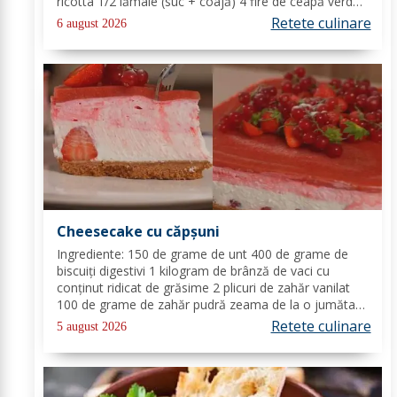
ricotta 1/2 lămâie (suc + coajă) 4 fire de ceapă verde
(+/-) piper Toppinguri: 1 castravete 80 gr somon
Retete culinare
6 august 2026
afumat 1 linguriță semințe de susan...
Cheesecake cu căpșuni
Ingrediente: 150 de grame de unt 400 de grame de
biscuiți digestivi 1 kilogram de brânză de vaci cu
conținut ridicat de grăsime 2 plicuri de zahăr vanilat
100 de grame de zahăr pudră zeama de la o jumătate
de lămâie 600 de mililitri de smântână pentru frișcă 4
Retete culinare
5 august 2026
foi de gelatină hidratate în apă rece...