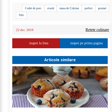
Cotlet de porc
crustă
masa de Crăciun
perfect
pesmet
Stiri
Retete culinare
22 dec. 2019
inapoi la lista
inapoi pe prima pagina
Articole similare