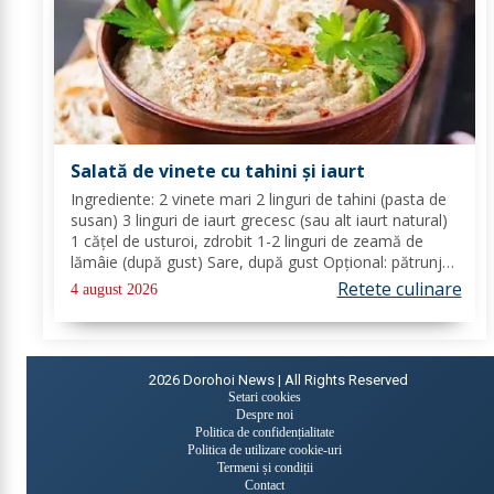
Salată de vinete cu tahini și iaurt
Ingrediente: 2 vinete mari 2 linguri de tahini (pasta de
susan) 3 linguri de iaurt grecesc (sau alt iaurt natural)
1 cățel de usturoi, zdrobit 1-2 linguri de zeamă de
lămâie (după gust) Sare, după gust Opțional: pătrunjel
proaspăt tocat pentru decor Mod de preparare: Coace
Retete culinare
4 august 2026
vinetele pe grătar sau în...
2026
Dorohoi News | All Rights Reserved
Setari cookies
Despre noi
Politica de confidențialitate
Politica de utilizare cookie-uri
Termeni și condiții
Contact