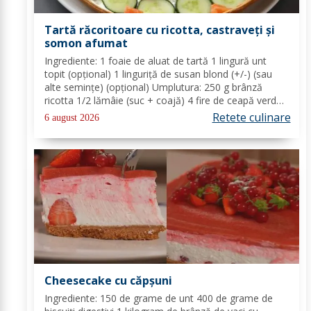
Tartă răcoritoare cu ricotta, castraveți și
somon afumat
Ingrediente: 1 foaie de aluat de tartă 1 lingură unt
topit (opțional) 1 linguriță de susan blond (+/-) (sau
alte semințe) (opțional) Umplutura: 250 g brânză
ricotta 1/2 lămâie (suc + coajă) 4 fire de ceapă verde
(+/-) piper Toppinguri: 1 castravete 80 gr somon
Retete culinare
6 august 2026
afumat 1 linguriță semințe de susan...
Cheesecake cu căpșuni
Ingrediente: 150 de grame de unt 400 de grame de