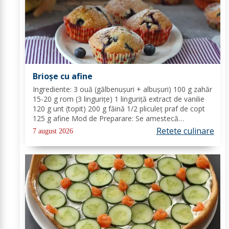
Brioșe cu afine
Ingrediente: 3 ouă (gălbenușuri + albușuri) 100 g zahăr
15-20 g rom (3 lingurițe) 1 linguriță extract de vanilie
120 g unt (topit) 200 g făină 1/2 pliculeț praf de copt
125 g afine Mod de Preparare: Se amestecă
gălbenușurile cu zahărul, romul și vanilia. Se adaugă
Retete culinare
7 august 2026
untul topit, făina și praful de...