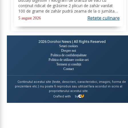
biscuiți digestivi 1 kilogram de brânză de vaci cu
conținut ridicat de grăsime 2 plicuri de zahăr vanilat
100 de grame de zahăr pudră zeama de la o jumătate
de lămâie 600 de mililitri de smântână pentru frișcă 4
Retete culinare
5 august 2026
foi de gelatină hidratate în apă rece...
2026
Dorohoi News | All Rights Reserved
Setari cookies
Despre noi
Politica de confidențialitate
Politica de utilizare cookie-uri
Termeni și condiții
Contact
Continutul acestui site (texte, descrieri, caracteristici, imagini, forma de
prezentare etc.) nu poate fi reprodus sau utilizat fara acordul in scris al
proprietarului acestui site.
Crafted with
by