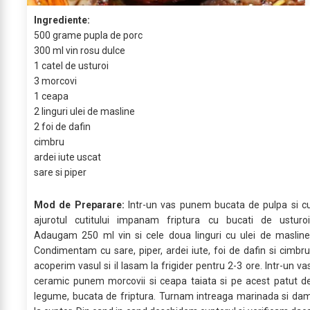
Ingrediente:
500 grame pupla de porc
300 ml vin rosu dulce
1 catel de usturoi
3 morcovi
1 ceapa
2 linguri ulei de masline
2 foi de dafin
cimbru
ardei iute uscat
sare si piper
Mod de Preparare:
Intr-un vas punem bucata de pulpa si c
ajurotul cutitului impanam friptura cu bucati de usturoi
Adaugam 250 ml vin si cele doua linguri cu ulei de masline
Condimentam cu sare, piper, ardei iute, foi de dafin si cimbru
acoperim vasul si il lasam la frigider pentru 2-3 ore. Intr-un va
ceramic punem morcovii si ceapa taiata si pe acest patut d
legume, bucata de friptura. Turnam intreaga marinada si da