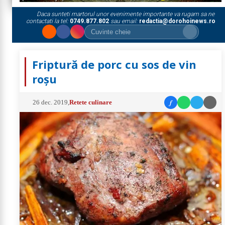
Daca sunteti martorul unor evenimente importante va rugam sa ne
contactati la tel:
0749.877.802
sau email:
redactia@dorohoinews.ro
Friptură de porc cu sos de vin
roșu
f
26 dec. 2019
,
Retete culinare