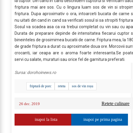
la cuptor. Din cand in cand deschidem cuptorul si verificam dac
friptura mai are sos. Cu o lingura luam sos de vin si stropi
friptura. Dupa aproximativ o ora, intoarceti bucata de carne s
nu uitati din cand in cand sa verificati sosul si sa stropiti friptura
Sosul va scadea asa ca va trebui completat cu vin sau cu apa
Durata de preparare depinde de intensitatea fiecarui cuptor s
bineinteles de grosimimea bucatii de carne. Friptura mea, la 18
de grade friptura a durat cu aproximatie doua ore. Morcovii sun
crocanti, iar ceapa are o aroma foarte interesanta.Se poat
servi cu salate, muraturi sau orice fel de garnitura preferati.
Sursa:
dorohoinews.ro
friptură de porc
reteta
sos de vin roșu
Retete culinare
26 dec. 2019
inapoi la lista
inapoi pe prima pagina