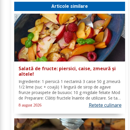
Articole similare
Salată de fructe: piersici, caise, zmeură și
altele!
Ingrediente: 1 piersică 1 nectarină 3 caise 50 g zmeură
1/2 lime (suc + coajă) 1 lingură de sirop de agave
frunze proaspete de busuioc 10 g migdale feliate Mod
de Preparare: Clătiți fructele înainte de utilizare. Se taie
piersicile, nectarinele și caisele în felii subțiri. Stoarceți
Retete culinare
8 august 2026
lămâia și...