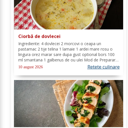
Ciorbă de dovlecei
Ingrediente: 4 dovlecei 2 morcovi o ceapa un
pastarnac 2 tije telina 1 lamaie 1 ardei mare rosu o
lingura orez marar sare dupa gust optional bors 100
ml smantana 1 galbenus de ou ulei Mod de Preparare:
Curatam morcovii, telina, ceapa, ardeiul si
Retete culinare
10 august 2026
pastarnacul, le tocam si le punem la fiert in...