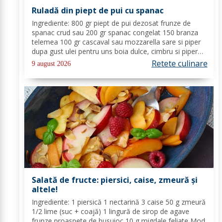
Ruladă din piept de pui cu spanac
Ingrediente: 800 gr piept de pui dezosat frunze de
spanac crud sau 200 gr spanac congelat 150 branza
telemea 100 gr cascaval sau mozzarella sare si piper
dupa gust ulei pentru uns boia dulce, cimbru si piper
alb pentru crusta vin alb (150 ml) Mod de Preparare:
Retete culinare
9 august 2026
Spalam carnea si o tamponam cu un...
Salată de fructe: piersici, caise, zmeură și
altele!
Ingrediente: 1 piersică 1 nectarină 3 caise 50 g zmeură
1/2 lime (suc + coajă) 1 lingură de sirop de agave
frunze proaspete de busuioc 10 g migdale feliate Mod