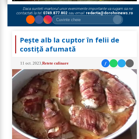
Daca sunteti martorul unor evenimente importante va rugam sa ne
contactati la tel:
0749.877.802
sau email:
redactia@dorohoinews.ro
Pește alb la cuptor în felii de
costiță afumată
f
11 oct. 2023
,
Retete culinare