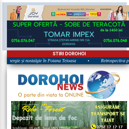
STIRI DOROHOI
: Energie și nostalgie în Poiana Teioasa
•
Retrospectiva prim