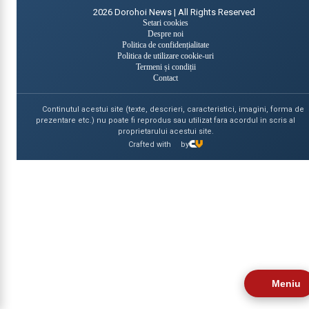
2026
Dorohoi News | All Rights Reserved
Setari cookies
Despre noi
Politica de confidențialitate
Politica de utilizare cookie-uri
Termeni și condiții
Contact
Continutul acestui site (texte, descrieri, caracteristici, imagini, forma de
prezentare etc.) nu poate fi reprodus sau utilizat fara acordul in scris al
proprietarului acestui site.
Crafted with
by
Meniu