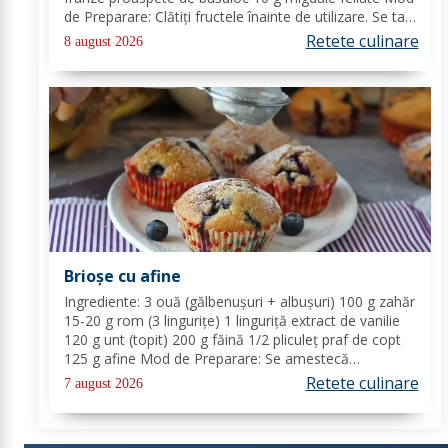
de Preparare: Clătiți fructele înainte de utilizare. Se taie
piersicile, nectarinele și caisele în felii subțiri. Stoarceți
Retete culinare
8 august 2026
lămâia și...
Brioșe cu afine
Ingrediente: 3 ouă (gălbenușuri + albușuri) 100 g zahăr
15-20 g rom (3 lingurițe) 1 linguriță extract de vanilie
120 g unt (topit) 200 g făină 1/2 pliculeț praf de copt
125 g afine Mod de Preparare: Se amestecă
gălbenușurile cu zahărul, romul și vanilia. Se adaugă
Retete culinare
7 august 2026
untul topit, făina și praful de...