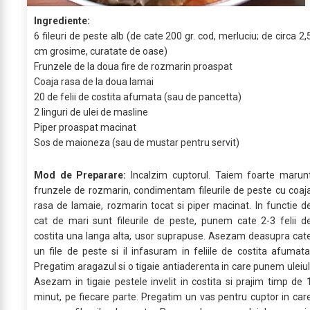
Ingrediente:
6 fileuri de peste alb (de cate 200 gr. cod, merluciu; de circa 2,
cm grosime, curatate de oase)
Frunzele de la doua fire de rozmarin proaspat
Coaja rasa de la doua lamai
20 de felii de costita afumata (sau de pancetta)
2 linguri de ulei de masline
Piper proaspat macinat
Sos de maioneza (sau de mustar pentru servit)
Mod de Preparare:
Incalzim cuptorul. Taiem foarte marun
frunzele de rozmarin, condimentam fileurile de peste cu coaj
rasa de lamaie, rozmarin tocat si piper macinat. In functie d
cat de mari sunt fileurile de peste, punem cate 2-3 felii d
costita una langa alta, usor suprapuse. Asezam deasupra cat
un file de peste si il infasuram in feliile de costita afumata
Pregatim aragazul si o tigaie antiaderenta in care punem uleiul
Asezam in tigaie pestele invelit in costita si prajim timp de 
minut, pe fiecare parte. Pregatim un vas pentru cuptor in car