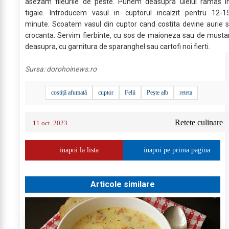
asezam fileurile de peste. Punem deasupra uleiul ramas i
tigaie. Introducem vasul in cuptorul incalzit pentru 12-1
minute. Scoatem vasul din cuptor cand costita devine aurie s
crocanta. Servim fierbinte, cu sos de maioneza sau de musta
deasupra, cu garnitura de sparanghel sau cartofi noi fierti.
Sursa:
dorohoinews.ro
costiță afumată
cuptor
Felii
Pește alb
reteta
Retete culinare
11 oct. 2023
inapoi la lista
inapoi pe prima pagina
Articole similare