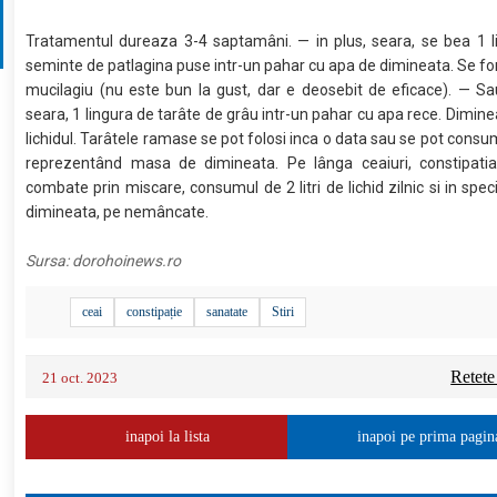
Tratamentul dureaza 3-4 saptamâni. — in plus, seara, se bea 1 l
seminte de patlagina puse intr-un pahar cu apa de dimineata. Se 
mucilagiu (nu este bun la gust, dar e deosebit de eficace). — S
seara, 1 lingura de tarâte de grâu intr-un pahar cu apa rece. Dimine
lichidul. Tarâtele ramase se pot folosi inca o data sau se pot consum
reprezentând masa de dimineata. Pe lânga ceaiuri, constipati
combate prin miscare, consumul de 2 litri de lichid zilnic si in speci
dimineata, pe nemâncate.
Sursa:
dorohoinews.ro
ceai
constipație
sanatate
Stiri
Retete
21 oct. 2023
inapoi la lista
inapoi pe prima pagin