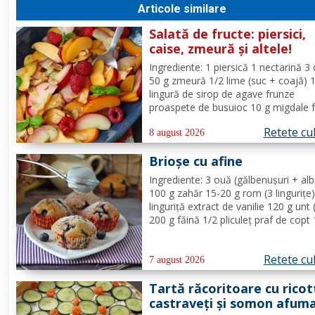
Articole similare
Salată de fructe: piersici,
caise, zmeură și altele!
Ingrediente: 1 piersică 1 nectarină 3 
50 g zmeură 1/2 lime (suc + coajă) 
lingură de sirop de agave frunze
proaspete de busuioc 10 g migdale f
Mod de Preparare: Clătiți fructele în
Retete cu
de utilizare. Se taie piersicile, nectar
8 august 2026
și caisele în felii subțiri. Stoarceți lă
Brioșe cu afine
și...
Ingrediente: 3 ouă (gălbenușuri + alb
100 g zahăr 15-20 g rom (3 lingurițe)
linguriță extract de vanilie 120 g unt 
200 g făină 1/2 pliculeț praf de copt
afine Mod de Preparare: Se ameste
gălbenușurile cu zahărul, romul și van
Retete cu
Se adaugă untul topit, făina și praful 
7 august 2026
Tartă răcoritoare cu ricot
castraveți și somon afum