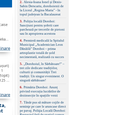
control, asistent
2
.
Alesia-Ioana Ionel și Denis-
schimbare bandă și
Sabin Derscariu, dorohoienii de
menținere bandă Faruri
la Liceul „Regina Maria” - în
bi-xenon adaptive cu
topul județean la Bacalaureat
funcție Cornering,
3
.
Poliția locală Dorohoi:
asistent fază lungă
caise
Sancțiuni pentru șoferii care
automată , lumini de zi
1
parchează pe trecerile de pietoni
LED, proiectoare ceață
sau în apropierea acestora
LED, spălătoare faruri
Senzori parcare
eliate
4
.
Premieră medicală la Spitalul
față/spate, cameră
ainte
Municipal „Academician Leon
marșarier Keyless entry
linare
inele
Dănăilă” Dorohoi – prima
& start, geamuri electrice
artroplastie totală de șold
mâia
față/spate, oglinzi
necimentată, realizată cu succes
electrice, încălzite și
rabatabile Sistem hands-
5
.
„Dorohoiul, în Sărbătoare!” –
ușuri)
free, Bluetooth, USB
trei zile dedicate tradițiilor,
 1
Sistem start/stop, frână
culturii și comunității Trei
de parcare electrică,
(topit)
tradiții. Un singur eveniment. O
anvelope vară runflat
 125 g
singură sărbătoare!
Control presiune pneuri,
că
6
.
Primăria Dorohoi: Anunț
filtru de particule,
ilia.
privind execuția lucrărilor de
standard Euro 6 Trapă
linare
de...
dezinsecție în spațiile verzi
panoramică, geamuri
spate fumurii Carlig de
7
.
Tânăr pus să măture cojile de
remorcare Bonus: -
ta,
seminţe pe care le aruncase direct
Covorașe textile montate
at
pe pavaj. Poliţia Locală Dorohoi:
pe mașină. -Ofer și un
Respectul față de spațiul comun