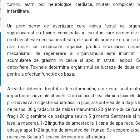
tumori, astm, boli neurologice, cardiace, mutatii complicatii b
infertilitate.
Un prim semn de avertizare care indica faptul ca organ
supraincarcat cu toxine: constipatia. in cazul in care alimentel
mult decât este necesar in intestin, ele sunt absorbite de organism i
mai mare, iar reziduurile organice produc intoxicarea corpulu
mecanismul de regenerare al organismului este incetinit, 
acumularea de grasimi in celule si apoi in stratul adipos. C
detoxifiere Toxinele determina organismul sa lucreze de doua or
pentru a efectua functiile de baza.
Aceasta slabeste treptat sistemul imunitar, care este unul dint
importante cauze ale oboselii. Cura cu acest ceai elimina toxinele d
promoveaza o digestie sanatoasa. in plus, are puterea de a da jos 
de prisos. 30 g radacina de nalba (maruntita) 20 g lemn-dulce (sa
fragi) 20 g seminte de patlagina sau in 5 g menta Semintele si 
lasa la macerat, 1/2 lingurita de amestec la 1 cana de apa rece. Se 
adauga apoi 1/2 lingurita de amestec din frunze. Se acopera si se
raceasca. Se bea 1 ceasca dimineata si alta seara.