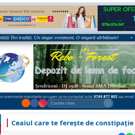
ii Trei tradiții. Un singur eveniment. O singură sărbătoare!
•
or evenimente importante va rugam sa ne contactati la tel:
0749.877.802
sau email:
Ceaiul care te ferește de constipație