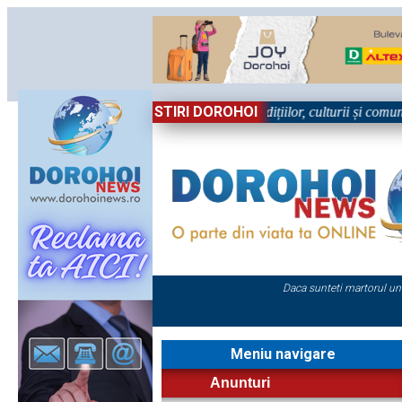
STIRI DOROHOI
l, în Sărbătoare!” – trei zile dedicate tradițiilor, culturii și comunităț
Daca sunteti martorul un
Meniu navigare
Anunturi