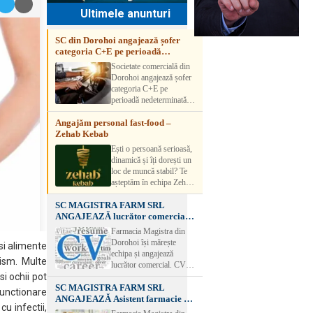
Ultimele anunturi
SC din Dorohoi angajează șofer
categoria C+E pe perioadă
nedeterminată
Societate comercială din
Dorohoi angajează șofer
categoria C+E pe
perioadă nedeterminată.
Candidatul trebuie să
Angajăm personal fast-food –
aibă experiență și atestat
Zehab Kebab
transport marfă. Pentru
detalii, vă rog să sunați la
Ești o persoană serioasă,
numărul de telefon.
dinamică și îți dorești un
loc de muncă stabil? Te
așteptăm în echipa Zehab
Kebab! Posturi
SC MAGISTRA FARM SRL
disponibile: -
ANGAJEAZĂ lucrător comercial –
SHAORMAR AJUTOR
DOROHOI
BUCATAR 2/posturi -
Farmacia Magistra din
LUCRATOR
Dorohoi își mărește
si alimente
COMERCIAL
echipa și angajează
VANZATOR /2 posturi
ism. Multe
lucrător comercial. CV-
OFERIM : Contract de
urile se pot depune: * la
i ochii pot
muncă Program flexibil
SC MAGISTRA FARM SRL
sediul Farmaciei
functionare
Salariu motivant, în
ANGAJEAZĂ Asistent farmacie –
Magistra – Bulevardul
funcție de experienț
cu infectii,
DOROHOI
Victoriei nr. 23, Dorohoi