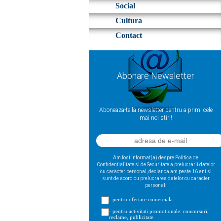
Social
Cultura
Contact
Abonare Newsletter
Aboneaza-te la newsletter pentru a primi cele
mai noi stiri!
Am fost informat(a) despre Politica de
Confidentialitate si de Securitate a prelucrarii datelor
cu caracter personal, declar ca am peste 16 ani si
sunt de acord cu prelucrarea datelor cu caracter
personal:
- pentru ofertare comerciala
- pentru activitati promotionale: concursuri,
reclame, publicitate