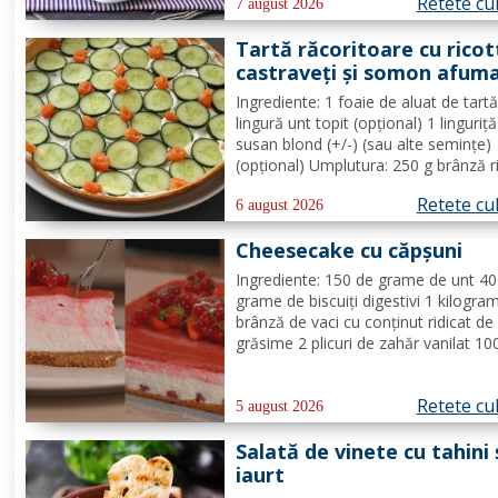
Retete cu
Se adaugă untul topit, făina și praful 
7 august 2026
Tartă răcoritoare cu ricot
castraveți și somon afum
Ingrediente: 1 foaie de aluat de tart
lingură unt topit (opțional) 1 linguriț
susan blond (+/-) (sau alte semințe)
(opțional) Umplutura: 250 g brânză r
1/2 lămâie (suc + coajă) 4 fire de c
Retete cu
verde (+/-) piper Toppinguri: 1 castr
6 august 2026
80 gr somon afumat 1 linguriță sem
Cheesecake cu căpșuni
de susan...
Ingrediente: 150 de grame de unt 4
grame de biscuiți digestivi 1 kilogra
brânză de vaci cu conținut ridicat de
grăsime 2 plicuri de zahăr vanilat 10
grame de zahăr pudră zeama de la 
jumătate de lămâie 600 de mililitri d
Retete cu
smântână pentru frișcă 4 foi de gela
5 august 2026
hidratate în apă rece...
Salată de vinete cu tahini 
iaurt