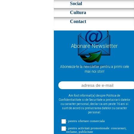
Social
Cultura
Contact
Abonare Newsletter
Aboneaza-te la newsletter pentru a primi cele
mai noi stiri!
Am fost informat(a) despre Politica de
Confidentialitate si de Securitate a prelucrarii datelor
cu caracter personal, declar ca am peste 16 ani si
sunt de acord cu prelucrarea datelor cu caracter
personal:
- pentru ofertare comerciala
- pentru activitati promotionale: concursuri,
reclame, publicitate