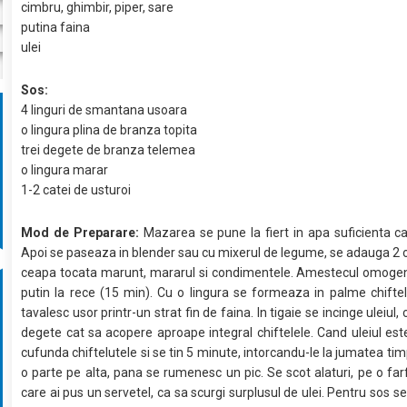
cimbru, ghimbir, piper, sare
putina faina
ulei
Sos:
4 linguri de smantana usoara
o lingura plina de branza topita
trei degete de branza telemea
o lingura marar
1-2 catei de usturoi
Mod de Preparare:
Mazarea se pune la fiert in apa suficienta 
Apoi se paseaza in blender sau cu mixerul de legume, se adauga 2 
ceapa tocata marunt, mararul si condimentele. Amestecul omogen
putin la rece (15 min). Cu o lingura se formeaza in palme chiftel
tavalesc usor printr-un strat fin de faina. In tigaie se incinge uleiul
degete cat sa acopere aproape integral chiftelele. Cand uleiul este
cufunda chiftelutele si se tin 5 minute, intorcandu-le la jumatea tim
o parte pe alta, pana se rumenesc un pic. Se scot alaturi, pe o far
care ai pus un servetel, ca sa scurgi surplusul de ulei. Pentru sos 