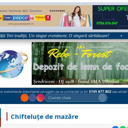
Trei tradiții. Un singur eveniment. O singură sărbătoare!
•
Pla
or evenimente importante va rugam sa ne contactati la tel:
0749.877.802
sau email:
Chifteluțe de mazăre