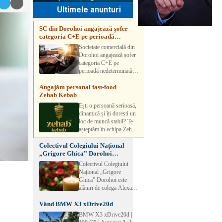
Ultimele anunturi
SC din Dorohoi angajează șofer
categoria C+E pe perioadă
nedeterminată
Societate comercială din
Dorohoi angajează șofer
categoria C+E pe
perioadă nedeterminată.
Candidatul trebuie să
Angajăm personal fast-food –
aibă experiență și atestat
Zehab Kebab
transport marfă. Pentru
detalii, vă rog să sunați la
Ești o persoană serioasă,
numărul de telefon.
dinamică și îți dorești un
loc de muncă stabil? Te
așteptăm în echipa Zehab
Kebab! Posturi
Colectivul Colegiului Național
disponibile: -
„Grigore Ghica” Dorohoi
SHAORMAR AJUTOR
transmite sincere condoleanțe
BUCATAR 2/posturi -
Colectivul Colegiului
LUCRATOR
Național „Grigore
COMERCIAL
Ghica” Dorohoi este
VANZATOR /2 posturi
alături de colega Alexa
OFERIM : Contract de
Lăcrămioara la trecerea în
muncă Program flexibil
Vând BMW X3 xDrive20d
neființă a soțului și
Salariu motivant, în
transmite sincere
BMW X3 xDrive20d |
funcție de experienț
condoleanțe familiei.