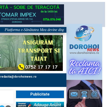
tforma e-Sănătatea Mea devine disponibilă pe 1 septembrie: pacientul dev
redactia@dorohoinews.ro
Publicitate