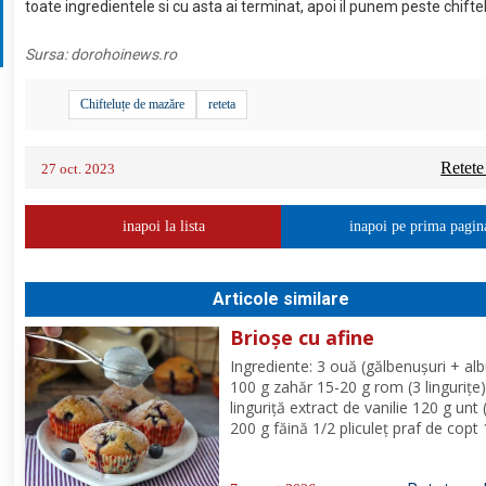
toate ingredientele si cu asta ai terminat, apoi il punem peste chifte
Sursa:
dorohoinews.ro
Chifteluțe de mazăre
reteta
Retete
27 oct. 2023
inapoi la lista
inapoi pe prima pagin
Articole similare
Brioșe cu afine
Ingrediente: 3 ouă (gălbenușuri + alb
100 g zahăr 15-20 g rom (3 lingurițe)
linguriță extract de vanilie 120 g unt 
200 g făină 1/2 pliculeț praf de copt
afine Mod de Preparare: Se ameste
gălbenușurile cu zahărul, romul și van