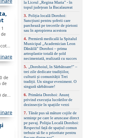
linare
standard Euro 6 Trapă
de...
la Liceul „Regina Maria” - în
panoramică, geamuri
topul județean la Bacalaureat
spate fumurii Carlig de
ta,
remorcare Bonus: -
3
.
Poliția locală Dorohoi:
at
Covorașe textile montate
Sancțiuni pentru șoferii care
pe mașină. -Ofer și un
parchează pe trecerile de pietoni
ă 1
set de covorașe din
sau în apropierea acestora
ă de
cauciuc/pvc. -Se vinde
4
.
Premieră medicală la Spitalul
împreună cu un set de
Municipal „Academician Leon
anvelope de iarnă.
icotta
Dănăilă” Dorohoi – prima
eapă
artroplastie totală de șold
linare
avete
necimentată, realizată cu succes
ințe
5
.
„Dorohoiul, în Sărbătoare!” –
trei zile dedicate tradițiilor,
culturii și comunității Trei
00 de
tradiții. Un singur eveniment. O
m de
singură sărbătoare!
0 de
6
.
Primăria Dorohoi: Anunț
privind execuția lucrărilor de
o
dezinsecție în spațiile verzi
e
linare
tină
7
.
Tânăr pus să măture cojile de
seminţe pe care le aruncase direct
pe pavaj. Poliţia Locală Dorohoi:
și
Respectul față de spațiul comun
trebuie să fie o prioritate pentru
fiecare dintre noi”