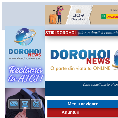
STIRI DOROHOI
în Sărbătoare!” – trei zile dedicate tradițiilor, culturii și comunității 
Daca sunteti martorul un
Meniu navigare
Anunturi