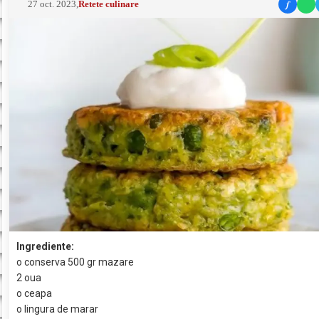
f
27 oct. 2023
,
Retete culinare
Ingrediente:
o conserva 500 gr mazare
2 oua
o ceapa
o lingura de marar