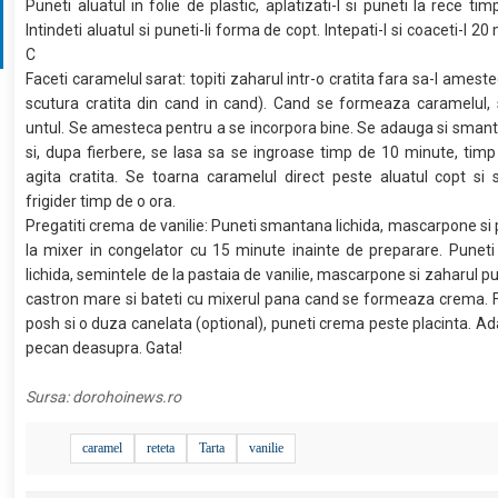
Puneti aluatul in folie de plastic, aplatizati-l si puneti la rece ti
Intindeti aluatul si puneti-li forma de copt. Intepati-l si coaceti-l 20
C
Faceti caramelul sarat: topiti zaharul intr-o cratita fara sa-l ameste
scutura cratita din cand in cand). Cand se formeaza caramelul,
untul. Se amesteca pentru a se incorpora bine. Se adauga si smant
si, dupa fierbere, se lasa sa se ingroase timp de 10 minute, timp
agita cratita. Se toarna caramelul direct peste aluatul copt si
frigider timp de o ora.
Pregatiti crema de vanilie: Puneti smantana lichida, mascarpone si 
la mixer in congelator cu 15 minute inainte de preparare. Punet
lichida, semintele de la pastaia de vanilie, mascarpone si zaharul pu
castron mare si bateti cu mixerul pana cand se formeaza crema. 
posh si o duza canelata (optional), puneti crema peste placinta. Ad
pecan deasupra. Gata!
Sursa:
dorohoinews.ro
caramel
reteta
Tarta
vanilie