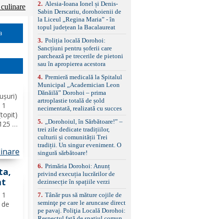
control, asistent
2
.
Alesia-Ioana Ionel și Denis-
 culinare
schimbare bandă și
Sabin Derscariu, dorohoienii de
menținere bandă Faruri
la Liceul „Regina Maria” - în
bi-xenon adaptive cu
topul județean la Bacalaureat
funcție Cornering,
a
3
.
Poliția locală Dorohoi:
asistent fază lungă
Sancțiuni pentru șoferii care
automată , lumini de zi
parchează pe trecerile de pietoni
LED, proiectoare ceață
sau în apropierea acestora
LED, spălătoare faruri
Senzori parcare
4
.
Premieră medicală la Spitalul
față/spate, cameră
Municipal „Academician Leon
marșarier Keyless entry
Dănăilă” Dorohoi – prima
ușuri)
& start, geamuri electrice
artroplastie totală de șold
față/spate, oglinzi
 1
necimentată, realizată cu succes
electrice, încălzite și
(topit)
rabatabile Sistem hands-
5
.
„Dorohoiul, în Sărbătoare!” –
 125 g
free, Bluetooth, USB
trei zile dedicate tradițiilor,
că
Sistem start/stop, frână
culturii și comunității Trei
ilia.
de parcare electrică,
tradiții. Un singur eveniment. O
linare
anvelope vară runflat
de...
singură sărbătoare!
Control presiune pneuri,
6
.
Primăria Dorohoi: Anunț
filtru de particule,
ta,
privind execuția lucrărilor de
standard Euro 6 Trapă
at
dezinsecție în spațiile verzi
panoramică, geamuri
spate fumurii Carlig de
ă 1
7
.
Tânăr pus să măture cojile de
remorcare Bonus: -
seminţe pe care le aruncase direct
ă de
Covorașe textile montate
pe pavaj. Poliţia Locală Dorohoi:
pe mașină. -Ofer și un
Respectul față de spațiul comun