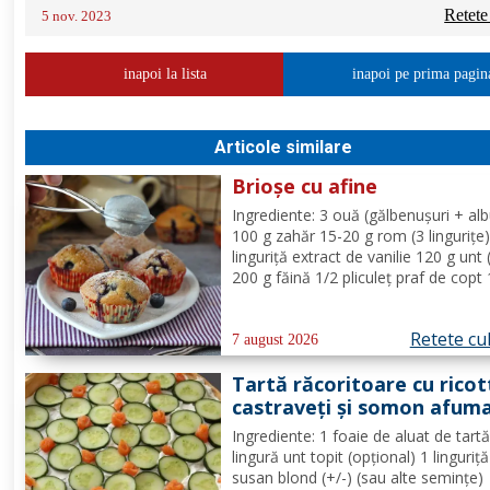
Retete
5 nov. 2023
inapoi la lista
inapoi pe prima pagin
Articole similare
Brioșe cu afine
Ingrediente: 3 ouă (gălbenușuri + alb
100 g zahăr 15-20 g rom (3 lingurițe)
linguriță extract de vanilie 120 g unt 
200 g făină 1/2 pliculeț praf de copt
afine Mod de Preparare: Se ameste
gălbenușurile cu zahărul, romul și van
Retete cu
Se adaugă untul topit, făina și praful 
7 august 2026
Tartă răcoritoare cu ricot
castraveți și somon afum
Ingrediente: 1 foaie de aluat de tart
lingură unt topit (opțional) 1 linguriț
susan blond (+/-) (sau alte semințe)