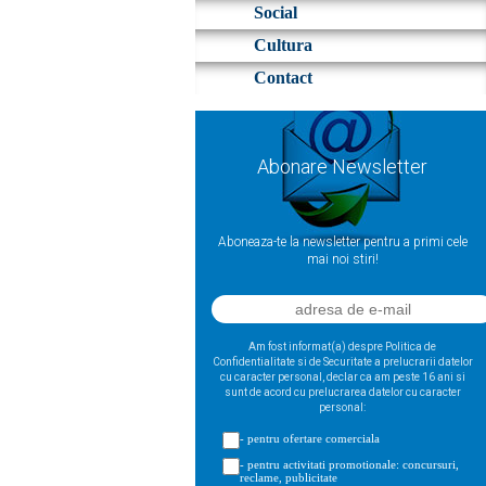
Social
Cultura
Contact
Abonare Newsletter
Aboneaza-te la newsletter pentru a primi cele
mai noi stiri!
Am fost informat(a) despre Politica de
Confidentialitate si de Securitate a prelucrarii datelor
cu caracter personal, declar ca am peste 16 ani si
sunt de acord cu prelucrarea datelor cu caracter
personal:
- pentru ofertare comerciala
- pentru activitati promotionale: concursuri,
reclame, publicitate