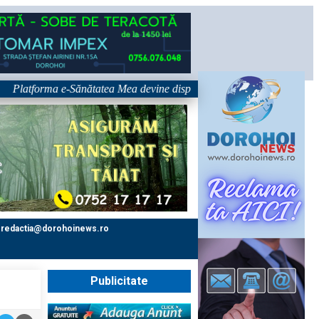
forma e-Sănătatea Mea devine disponibilă pe 1 septembrie: pacientul dev
redactia@dorohoinews.ro
Publicitate