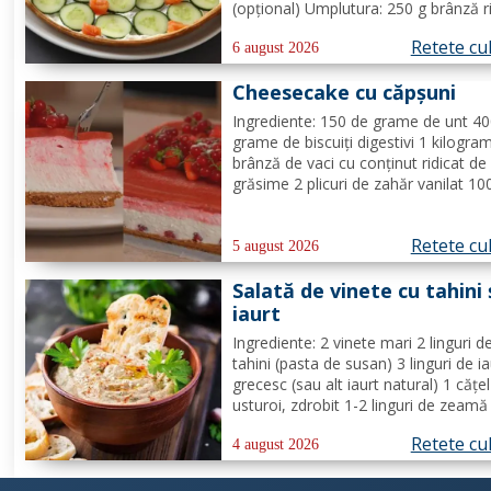
(opțional) Umplutura: 250 g brânză r
1/2 lămâie (suc + coajă) 4 fire de c
Retete cu
verde (+/-) piper Toppinguri: 1 castr
6 august 2026
80 gr somon afumat 1 linguriță sem
Cheesecake cu căpșuni
de susan...
Ingrediente: 150 de grame de unt 4
grame de biscuiți digestivi 1 kilogra
brânză de vaci cu conținut ridicat de
grăsime 2 plicuri de zahăr vanilat 10
grame de zahăr pudră zeama de la 
jumătate de lămâie 600 de mililitri d
Retete cu
smântână pentru frișcă 4 foi de gela
5 august 2026
hidratate în apă rece...
Salată de vinete cu tahini 
iaurt
Ingrediente: 2 vinete mari 2 linguri d
tahini (pasta de susan) 3 linguri de ia
grecesc (sau alt iaurt natural) 1 cățe
usturoi, zdrobit 1-2 linguri de zeamă
lămâie (după gust) Sare, după gust
Retete cu
Opțional: pătrunjel proaspăt tocat p
4 august 2026
decor Mod de preparare: Coace vine
pe grătar sau în...