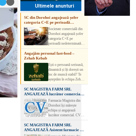
Ultimele anunturi
SC din Dorohoi angajează șofer
categoria C+E pe perioadă
nedeterminată
Societate comercială din
Dorohoi angajează șofer
categoria C+E pe
perioadă nedeterminată.
Candidatul trebuie să
Angajăm personal fast-food –
aibă experiență și atestat
Zehab Kebab
transport marfă. Pentru
detalii, vă rog să sunați la
Ești o persoană serioasă,
numărul de telefon.
dinamică și îți dorești un
loc de muncă stabil? Te
așteptăm în echipa Zehab
Kebab! Posturi
SC MAGISTRA FARM SRL
disponibile: -
ANGAJEAZĂ lucrător comercial –
SHAORMAR AJUTOR
DOROHOI
BUCATAR 2/posturi -
Farmacia Magistra din
LUCRATOR
Dorohoi își mărește
COMERCIAL
echipa și angajează
VANZATOR /2 posturi
lucrător comercial. CV-
OFERIM : Contract de
urile se pot depune: * la
muncă Program flexibil
SC MAGISTRA FARM SRL
sediul Farmaciei
Salariu motivant, în
ANGAJEAZĂ Asistent farmacie –
Magistra – Bulevardul
funcție de experienț
DOROHOI
Victoriei nr. 23, Dorohoi