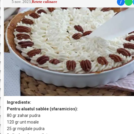
f
5 nov. 2023
,
Retete culinare
Ingrediente:
Pentru aluatul sablée (sfaramicios):
80 gr zahar pudra
120 gr unt moale
25 gr migdale pudra