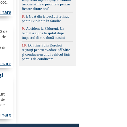
set de covorașe din
icotta
trebuie să fie o prioritate pentru
cauciuc/pvc. -Se vinde
eapă
fiecare dintre noi”
împreună cu un set de
linare
avete
anvelope de iarnă.
8
.
Bărbat din Broscăuți reținut
ințe
pentru violență în familie
9
.
Accident la Pădureni. Un
00 de
bărbat a ajuns la spital după
m de
impactul dintre două mașini
10
.
Doi tineri din Dorohoi
0 de
reținuți pentru evadare, tâlhărie
o
și conducerea unui vehicul fără
e
permis de conducere
linare
tină
și
e
urt
l de
 de
linare
entru
tele