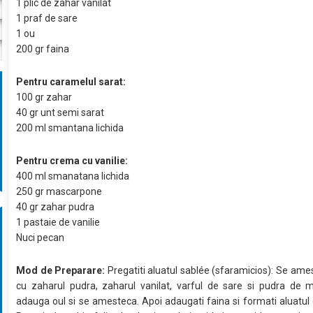
1 plic de zahar vanilat
1 praf de sare
1 ou
200 gr faina
Pentru caramelul sarat:
100 gr zahar
40 gr unt semi sarat
200 ml smantana lichida
Pentru crema cu vanilie:
400 ml smanatana lichida
250 gr mascarpone
40 gr zahar pudra
1 pastaie de vanilie
Nuci pecan
Mod de Preparare:
Pregatiti aluatul sablée (sfaramicios): Se ame
cu zaharul pudra, zaharul vanilat, varful de sare si pudra de m
adauga oul si se amesteca. Apoi adaugati faina si formati aluatul 