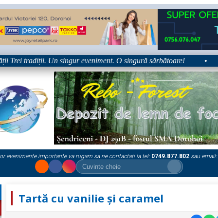
rei tradiții. Un singur eveniment. O singură sărbătoare!
•
Plat
or evenimente importante va rugam sa ne contactati la tel:
0749.877.802
sau email:
Tartă cu vanilie și caramel