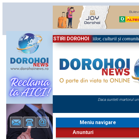
STIRI DOROHOI
n Sărbătoare!” – trei zile dedicate tradițiilor, culturii și comunității T
Daca sunteti martorul un
Meniu navigare
Anunturi