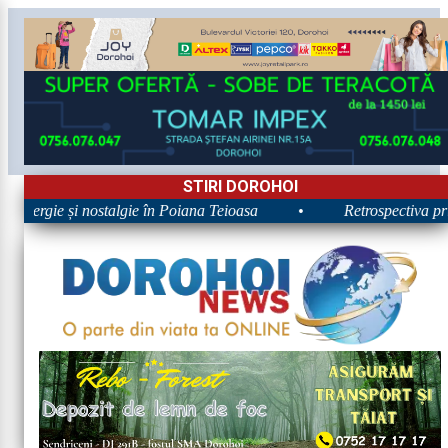
STIRI DOROHOI
 Energie și nostalgie în Poiana Teioasa
•
Retrospectiva prim