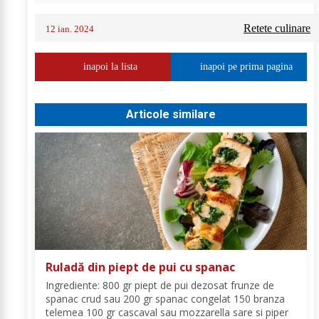
Retete culinare
12 ian. 2024
inapoi la lista
inapoi pe prima pagina
Articole similare
Ruladă din piept de pui cu spanac
Ingrediente: 800 gr piept de pui dezosat frunze de
spanac crud sau 200 gr spanac congelat 150 branza
telemea 100 gr cascaval sau mozzarella sare si piper