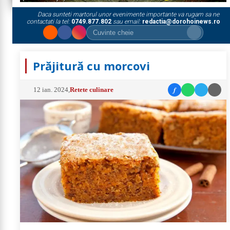
Daca sunteti martorul unor evenimente importante va rugam sa ne
contactati la tel:
0749.877.802
sau email:
redactia@dorohoinews.ro
Prăjitură cu morcovi
f
12 ian. 2024
,
Retete culinare