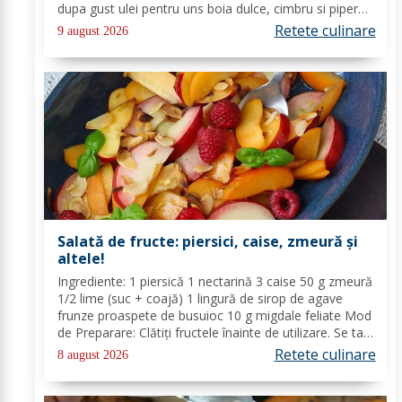
dupa gust ulei pentru uns boia dulce, cimbru si piper
alb pentru crusta vin alb (150 ml) Mod de Preparare:
Retete culinare
9 august 2026
Spalam carnea si o tamponam cu un...
Salată de fructe: piersici, caise, zmeură și
altele!
Ingrediente: 1 piersică 1 nectarină 3 caise 50 g zmeură
1/2 lime (suc + coajă) 1 lingură de sirop de agave
frunze proaspete de busuioc 10 g migdale feliate Mod
de Preparare: Clătiți fructele înainte de utilizare. Se taie
piersicile, nectarinele și caisele în felii subțiri. Stoarceți
Retete culinare
8 august 2026
lămâia și...