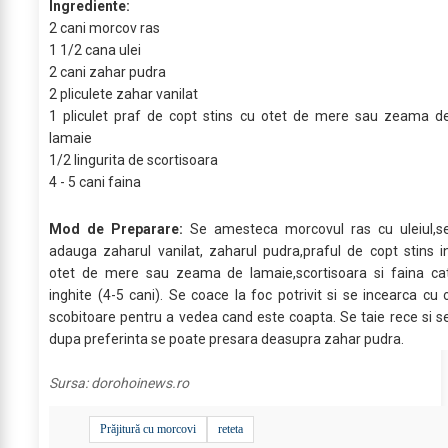
Ingrediente:
2 cani morcov ras
1 1/2 cana ulei
2 cani zahar pudra
2 pliculete zahar vanilat
1 pliculet praf de copt stins cu otet de mere sau zeama d
lamaie
1/2 lingurita de scortisoara
4 - 5 cani faina
Mod de Preparare:
Se amesteca morcovul ras cu uleiul,s
adauga zaharul vanilat, zaharul pudra,praful de copt stins i
otet de mere sau zeama de lamaie,scortisoara si faina ca
inghite (4-5 cani). Se coace la foc potrivit si se incearca cu 
scobitoare pentru a vedea cand este coapta. Se taie rece si s
dupa preferinta se poate presara deasupra zahar pudra.
Sursa:
dorohoinews.ro
Prăjitură cu morcovi
reteta