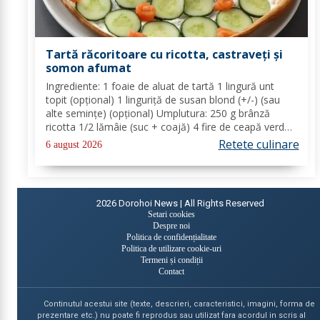
Tartă răcoritoare cu ricotta, castraveți și
somon afumat
Ingrediente: 1 foaie de aluat de tartă 1 lingură unt
topit (opțional) 1 linguriță de susan blond (+/-) (sau
alte semințe) (opțional) Umplutura: 250 g brânză
ricotta 1/2 lămâie (suc + coajă) 4 fire de ceapă verde
(+/-) piper Toppinguri: 1 castravete 80 gr somon
Retete culinare
6 august 2026
afumat 1 linguriță semințe de susan...
2026
Dorohoi News | All Rights Reserved
Setari cookies
Despre noi
Politica de confidențialitate
Politica de utilizare cookie-uri
Termeni și condiții
Contact
Continutul acestui site (texte, descrieri, caracteristici, imagini, forma de
prezentare etc.) nu poate fi reprodus sau utilizat fara acordul in scris al