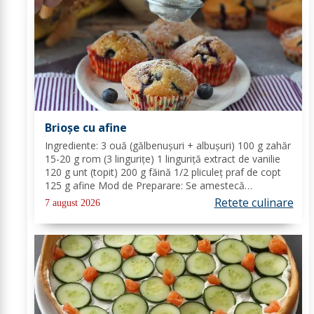
Brioșe cu afine
Ingrediente: 3 ouă (gălbenușuri + albușuri) 100 g zahăr
15-20 g rom (3 lingurițe) 1 linguriță extract de vanilie
120 g unt (topit) 200 g făină 1/2 pliculeț praf de copt
125 g afine Mod de Preparare: Se amestecă
gălbenușurile cu zahărul, romul și vanilia. Se adaugă
Retete culinare
7 august 2026
untul topit, făina și praful de...