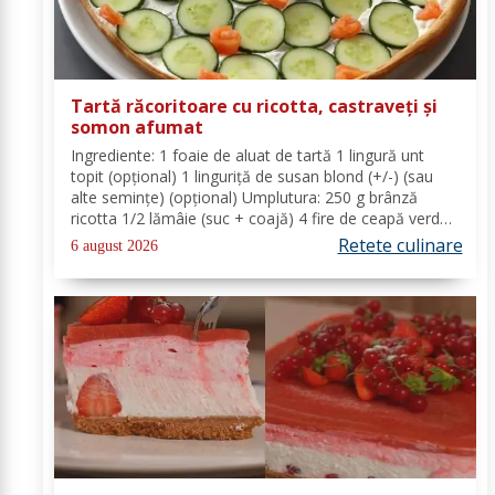
Tartă răcoritoare cu ricotta, castraveți și
somon afumat
Ingrediente: 1 foaie de aluat de tartă 1 lingură unt
topit (opțional) 1 linguriță de susan blond (+/-) (sau
alte semințe) (opțional) Umplutura: 250 g brânză
ricotta 1/2 lămâie (suc + coajă) 4 fire de ceapă verde
(+/-) piper Toppinguri: 1 castravete 80 gr somon
Retete culinare
6 august 2026
afumat 1 linguriță semințe de susan...