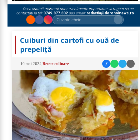
Daca sunteti martorul unor evenimente importante va rugam sa ne
contactati la tel:
0749.877.802
sau email:
redactia@dorohoinews.ro
Cuiburi din cartofi cu ouă de
prepeliță
f
10 mai 2024
,
Retete culinare