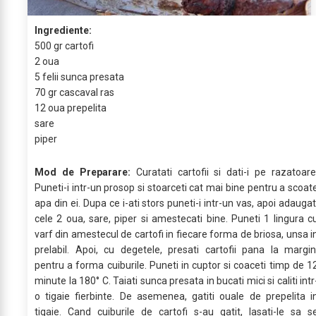
Ingrediente:
500 gr cartofi
2 oua
5 felii sunca presata
70 gr cascaval ras
12 oua prepelita
sare
piper
Mod de Preparare:
Curatati cartofii si dati-i pe razatoare
Puneti-i intr-un prosop si stoarceti cat mai bine pentru a scoat
apa din ei. Dupa ce i-ati stors puneti-i intr-un vas, apoi adaugat
cele 2 oua, sare, piper si amestecati bine. Puneti 1 lingura c
varf din amestecul de cartofi in fiecare forma de briosa, unsa i
prelabil. Apoi, cu degetele, presati cartofii pana la margin
pentru a forma cuiburile. Puneti in cuptor si coaceti timp de 1
minute la 180° C. Taiati sunca presata in bucati mici si caliti intr
o tigaie fierbinte. De asemenea, gatiti ouale de prepelita i
tigaie. Cand cuiburile de cartofi s-au gatit, lasati-le sa s