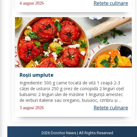
proaspăt tocat pentru decor Mod de preparare: Coace
Retete culinare
4 august 2026
vinetele pe grătar sau în...
Roșii umplute
Ingrediente: 500 g carne tocată de vită 1 ceapă 2-3
căței de usturoi 250 g orez de conopidă 2 linguri oțet
balsamic 2 linguri ulei de măsline 1 linguriță amestec
de ierburi italiene sau oregano, busuioc, cimbru și
rozmarin uscate sare de mare piper negru Mod de
Retete culinare
3 august 2026
preparare: Se încălzește cuptorul la...
2026
Dorohoi News | All Rights Reserved