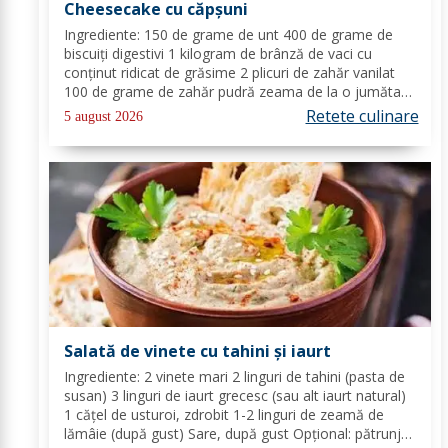
Cheesecake cu căpșuni
Ingrediente: 150 de grame de unt 400 de grame de
biscuiți digestivi 1 kilogram de brânză de vaci cu
conținut ridicat de grăsime 2 plicuri de zahăr vanilat
100 de grame de zahăr pudră zeama de la o jumătate
de lămâie 600 de mililitri de smântână pentru frișcă 4
Retete culinare
5 august 2026
foi de gelatină hidratate în apă rece...
Salată de vinete cu tahini și iaurt
Ingrediente: 2 vinete mari 2 linguri de tahini (pasta de
susan) 3 linguri de iaurt grecesc (sau alt iaurt natural)
1 cățel de usturoi, zdrobit 1-2 linguri de zeamă de
lămâie (după gust) Sare, după gust Opțional: pătrunjel