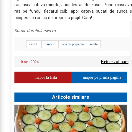
raceasca cateva minute, apoi desfaceti-le usor. Puneti cascava
ras pe fundul fiecarui cuib, apoi cateva bucati de sunca s
acoperiti cu un ou de prepelita prajit. Gata!
Sursa:
dorohoinews.ro
cartofi
Cuiburi
ouă de prepeliță
reteta
Retete culinare
10 mai 2024
inapoi la lista
inapoi pe prima pagina
Articole similare