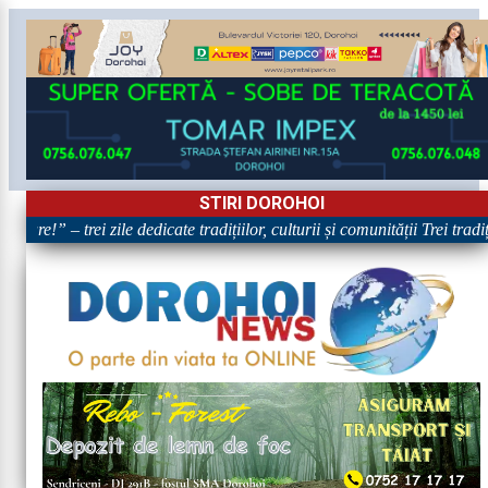
STIRI DOROHOI
oare!” – trei zile dedicate tradițiilor, culturii și comunității Trei trad