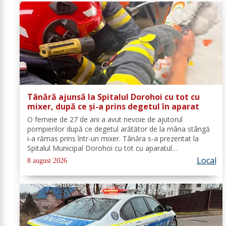
Tânără ajunsă la Spitalul Dorohoi cu tot cu
mixer, după ce și-a prins degetul în aparat
O femeie de 27 de ani a avut nevoie de ajutorul
pompierilor după ce degetul arătător de la mâna stângă
i-a rămas prins într-un mixer. Tânăra s-a prezentat la
Spitalul Municipal Dorohoi cu tot cu aparatul
electrocasnic, iar medicii au solicitat intervenția
Local
8 august 2026
salvatorilor. Pompierii din cadrul...