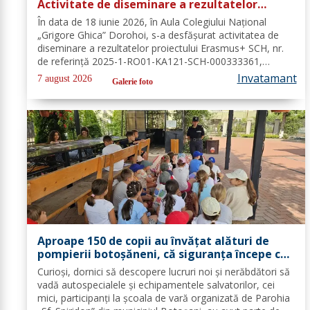
Activitate de diseminare a rezultatelor
proiectului Erasmus+ SCH, 2025-1-RO01-KA121-
În data de 18 iunie 2026, în Aula Colegiului Național
SCH-000333361
„Grigore Ghica” Dorohoi, s-a desfășurat activitatea de
diseminare a rezultatelor proiectului Erasmus+ SCH, nr.
de referință 2025-1-RO01-KA121-SCH-000333361,
organizată de contabilul-șef, doamna Hrab Cristina, și
Invatamant
7 august 2026
Galerie foto
secretarul unității, doamna Alexa...
Aproape 150 de copii au învățat alături de
pompierii botoșăneni, că siguranța începe cu
un gest simplu
Curioși, dornici să descopere lucruri noi și nerăbdători să
vadă autospecialele și echipamentele salvatorilor, cei
mici, participanți la școala de vară organizată de Parohia