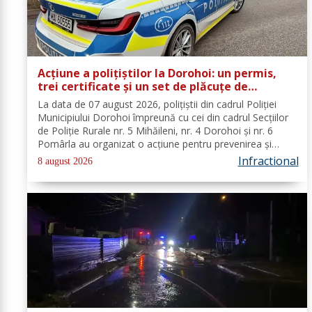
Acțiune a polițiștilor la Dorohoi: un permis,
trei certificate și un set de plăcuțe de
înmatriculare reținute
La data de 07 august 2026, polițiștii din cadrul Poliției
Municipiului Dorohoi împreună cu cei din cadrul Secțiilor
de Poliție Rurale nr. 5 Mihăileni, nr. 4 Dorohoi și nr. 6
Pomârla au organizat o acțiune pentru prevenirea și
combaterea faptelor de natură penală și
Infractional
8 august 2026
contravențională, verificarea...