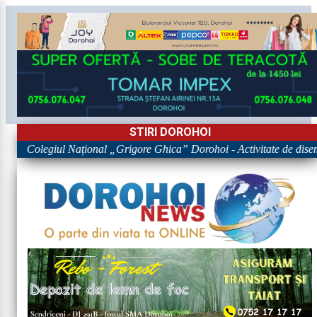
STIRI DOROHOI
egiul Național „Grigore Ghica” Dorohoi - Activitate de diseminare