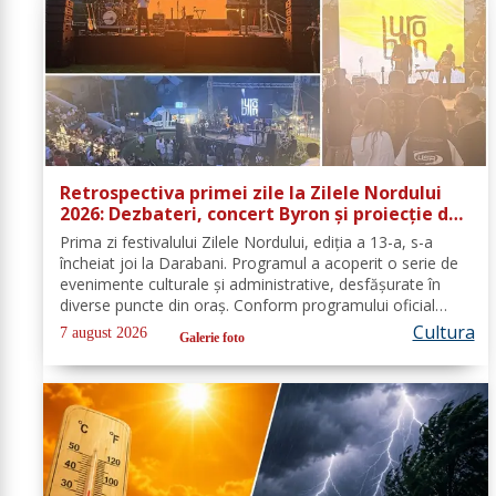
Retrospectiva primei zile la Zilele Nordului
2026: Dezbateri, concert Byron și proiecție de
film
Prima zi festivalului Zilele Nordului, ediția a 13-a, s-a
încheiat joi la Darabani. Programul a acoperit o serie de
evenimente culturale și administrative, desfășurate în
diverse puncte din oraș. Conform programului oficial
comunicat de Asociația Nord, mai jos se regăsește
Cultura
7 august 2026
Galerie foto
sinteza activităților,...