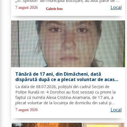
„Sf. Spiridon” din municipiul Botoșani, au avut parte de o
întâlnire interactivă despre prevenirea situațiilor de
Local
7 august 2026
Galerie foto
urgență și...
Tânără de 17 ani, din Dimăcheni, dată
dispărută după ce a plecat voluntar de acasă
și nu a mai revenit
La data de 08.07.2026, polițiștii din cadrul Secției de
Poliție Rurală nr. 4 Dorohoi au fost sesizați cu privire la
faptul că numita Alexa Cristina-Anamaria, de 17 ani, a
plecat voluntar de la locuința de domiciliu din satul și
comuna Dimăcheni, județul Botoșani. Semnalmentele
Local
7 august 2026
numitei Alexa...