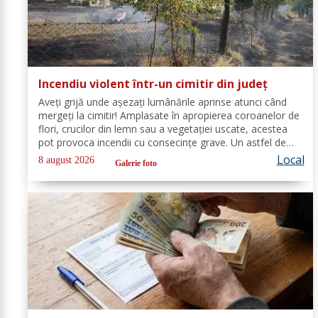
Incendiu violent într-un cimitir din județ
Aveți grijă unde așezați lumânările aprinse atunci când
mergeți la cimitir! Amplasate în apropierea coroanelor de
flori, crucilor din lemn sau a vegetației uscate, acestea
pot provoca incendii cu consecințe grave. Un astfel de
eveniment s-a produs ieri, în cimitirul din localitatea
Local
8 august 2026
Galerie foto
Ichimeni, comuna...