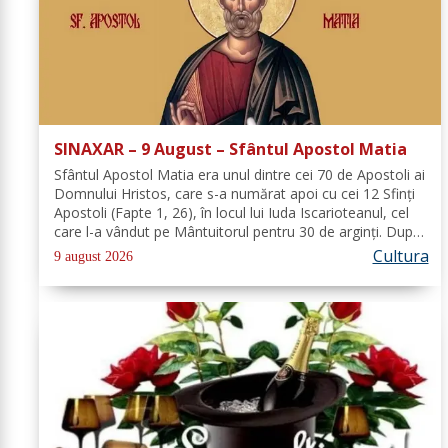
SINAXAR – 9 August – Sfântul Apostol Matia
Sfântul Apostol Matia era unul dintre cei 70 de Apostoli ai
Domnului Hristos, care s-a numărat apoi cu cei 12 Sfinţi
Apostoli (Fapte 1, 26), în locul lui Iuda Iscarioteanul, cel
care l-a vândut pe Mântuitorul pentru 30 de arginţi. După
Învierea şi Înălţarea la cer a Domnului, comunitatea...
Cultura
9 august 2026