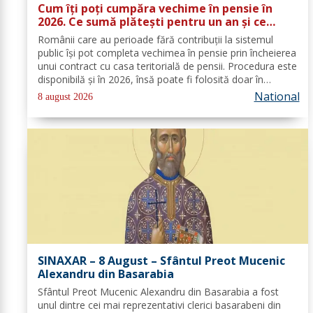
Cum îți poți cumpăra vechime în pensie în
2026. Ce sumă plătești pentru un an și ce
documente trebuie depuse
Românii care au perioade fără contribuții la sistemul
public își pot completa vechimea în pensie prin încheierea
unui contract cu casa teritorială de pensii. Procedura este
disponibilă și în 2026, însă poate fi folosită doar în
condițiile prevăzute de lege. Costul depinde de salariul
National
8 august 2026
minim brut...
SINAXAR – 8 August – Sfântul Preot Mucenic
Alexandru din Basarabia
Sfântul Preot Mucenic Alexandru din Basarabia a fost
unul dintre cei mai reprezentativi clerici basarabeni din