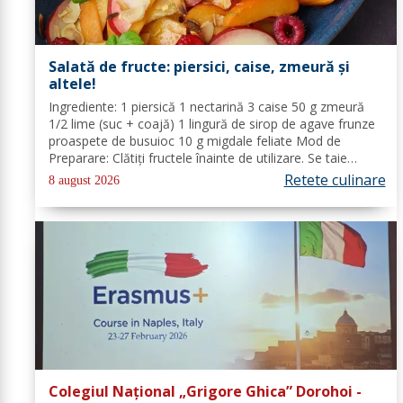
Salată de fructe: piersici, caise, zmeură și
altele!
Ingrediente: 1 piersică 1 nectarină 3 caise 50 g zmeură
1/2 lime (suc + coajă) 1 lingură de sirop de agave frunze
proaspete de busuioc 10 g migdale feliate Mod de
Preparare: Clătiți fructele înainte de utilizare. Se taie
piersicile, nectarinele și caisele în felii subțiri. Stoarceți
Retete culinare
8 august 2026
lămâia și...
Colegiul Național „Grigore Ghica” Dorohoi -