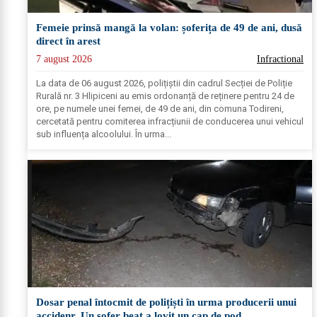
Femeie prinsă mangă la volan: șoferița de 49 de ani, dusă
direct în arest
7 august 2026
Infractional
La data de 06 august 2026, polițiștii din cadrul Secției de Poliție
Rurală nr. 3 Hlipiceni au emis ordonanță de reținere pentru 24 de
ore, pe numele unei femei, de 49 de ani, din comuna Todireni,
cercetată pentru comiterea infracțiunii de conducerea unui vehicul
sub influența alcoolului. În urma...
Dosar penal întocmit de polițiști în urma producerii unui
accidenr. Un șofer beat a lovit un cap de pod