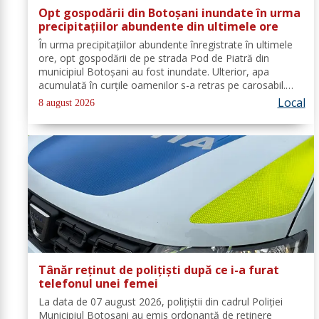
Opt gospodării din Botoșani inundate în urma
precipitațiilor abundente din ultimele ore
În urma precipitațiilor abundente înregistrate în ultimele
ore, opt gospodării de pe strada Pod de Piatră din
municipiul Botoșani au fost inundate. Ulterior, apa
acumulată în curțile oamenilor s-a retras pe carosabil.
Pentru evacuarea apei, pompierii militari din cadrul
Local
8 august 2026
Detașamentului Botoșani au...
Tânăr reținut de polițiști după ce i-a furat
telefonul unei femei
La data de 07 august 2026, polițiștii din cadrul Poliției
Municipiul Botoșani au emis ordonanță de reținere