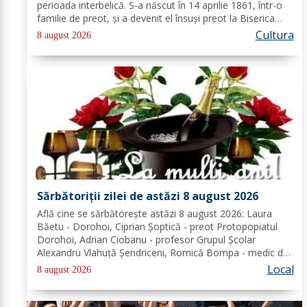
perioada interbelică. S-a născut în 14 aprilie 1861, într-o
familie de preot, și a devenit el însuși preot la Biserica
„Aleksandr Nevski” din Călăraşi-sat, în Republica Moldova
Cultura
8 august 2026
de azi. A...
Sărbătoriții zilei de astăzi 8 august 2026
Află cine se sărbătoreşte astăzi 8 august 2026: Laura
Băetu - Dorohoi, Ciprian Șoptică - preot Protopopiatul
Dorohoi, Adrian Ciobanu - profesor Grupul Școlar
Alexandru Vlahuță Șendriceni, Romică Bompa - medic de
familie comuna Vârfu Câmpului. Redacția Dorohoi News
Local
8 august 2026
urează tuturor La mulți ani!...