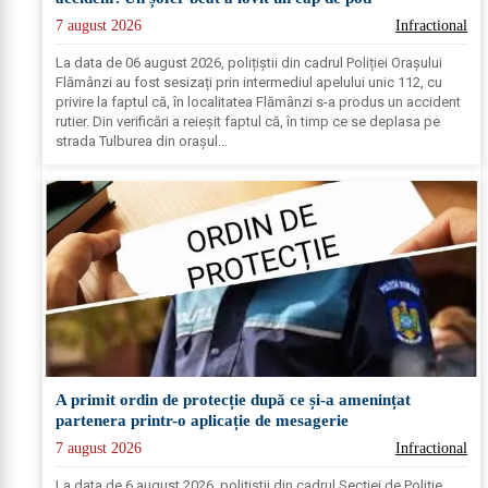
7 august 2026
Infractional
La data de 06 august 2026, polițiștii din cadrul Poliției Orașului
Flămânzi au fost sesizați prin intermediul apelului unic 112, cu
privire la faptul că, în localitatea Flămânzi s-a produs un accident
rutier. Din verificări a reieșit faptul că, în timp ce se deplasa pe
strada Tulburea din orașul...
A primit ordin de protecție după ce și-a amenințat
partenera printr-o aplicație de mesagerie
7 august 2026
Infractional
La data de 6 august 2026, polițiștii din cadrul Secției de Poliție