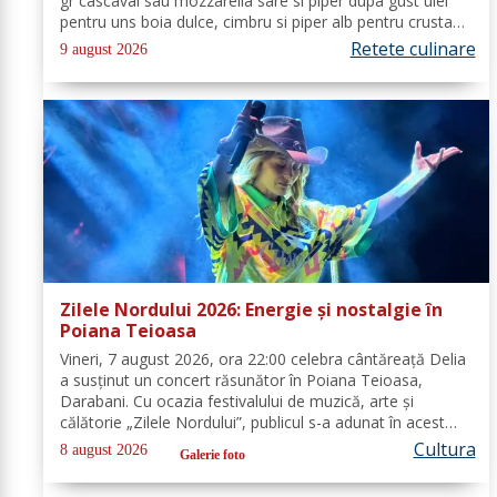
gr cascaval sau mozzarella sare si piper dupa gust ulei
pentru uns boia dulce, cimbru si piper alb pentru crusta
vin alb (150 ml) Mod de Preparare: Spalam carnea si o
Retete culinare
9 august 2026
tamponam cu un...
Zilele Nordului 2026: Energie și nostalgie în
Poiana Teioasa
Vineri, 7 august 2026, ora 22:00 celebra cântăreață Delia
a susținut un concert răsunător în Poiana Teioasa,
Darabani. Cu ocazia festivalului de muzică, arte și
călătorie „Zilele Nordului”, publicul s-a adunat în acest
colț de natură, bucurându-se de noaptea călduroasă și
Cultura
8 august 2026
Galerie foto
peisajul unei oaze verzi,...