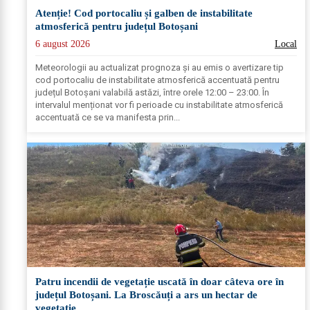
Atenție! Cod portocaliu și galben de instabilitate
atmosferică pentru județul Botoșani
6 august 2026
Local
Meteorologii au actualizat prognoza și au emis o avertizare tip
cod portocaliu de instabilitate atmosferică accentuată pentru
județul Botoșani valabilă astăzi, între orele 12:00 – 23:00. În
intervalul menționat vor fi perioade cu instabilitate atmosferică
accentuată ce se va manifesta prin...
Patru incendii de vegetație uscată în doar câteva ore în
județul Botoșani. La Broscăuți a ars un hectar de
vegetație