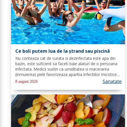
Ce boli putem lua de la ștrand sau piscină
Nu conteaza cat de curata si dezinfectata este apa din
bazin, este suficient sa faceti baie alaturi de o persoana
infectata. Medicii sustin ca umiditatea si macerarea
(inmuierea) pielii favorizeaza aparitia infectiilor micotice,
care prin apa se transmit mult mai usor. Cel mai intalnit
Sanatate
8 august 2026
tip de...