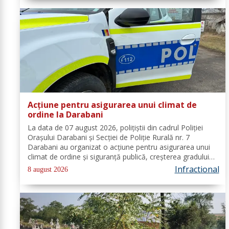
Acțiune pentru asigurarea unui climat de
ordine la Darabani
La data de 07 august 2026, polițiștii din cadrul Poliției
Orașului Darabani și Secției de Poliție Rurală nr. 7
Darabani au organizat o acțiune pentru asigurarea unui
climat de ordine și siguranță publică, creșterea gradului
de siguranță rutieră și combaterea faptelor antisociale, în
Infractional
8 august 2026
localitatea...