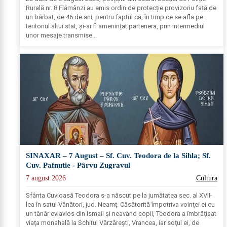
Rurală nr. 8 Flămânzi au emis ordin de protecție provizoriu față de
un bărbat, de 46 de ani, pentru faptul că, în timp ce se afla pe
teritoriul altui stat, și-ar fi amenințat partenera, prin intermediul
unor mesaje transmise...
SINAXAR – 7 August – Sf. Cuv. Teodora de la Sihla; Sf.
Cuv. Pafnutie - Pârvu Zugravul
7 august 2026
Cultura
Sfânta Cuvioasă Teodora s-a născut pe la jumătatea sec. al XVII-
lea în satul Vânători, jud. Neamţ. Căsătorită împotriva voinţei ei cu
un tânăr evlavios din Ismail şi neavând copii, Teodora a îmbrăţişat
viaţa monahală la Schitul Vărzăreşti, Vrancea, iar soţul ei, de