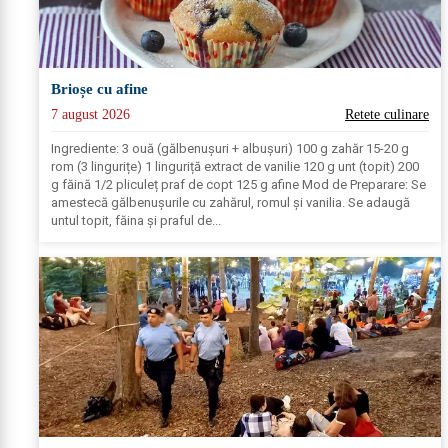
Brioșe cu afine
7 august 2026
Retete culinare
Ingrediente: 3 ouă (gălbenușuri + albușuri) 100 g zahăr 15-20 g
rom (3 lingurițe) 1 linguriță extract de vanilie 120 g unt (topit) 200
g făină 1/2 pliculeț praf de copt 125 g afine Mod de Preparare: Se
amestecă gălbenușurile cu zahărul, romul și vanilia. Se adaugă
untul topit, făina și praful de...