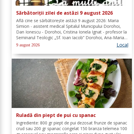
Sărbătoriții zilei de astăzi 9 august 2026
Află cine se sărbătoreşte astăzi 9 august 2026: Maria
Simion - asistent medical Spitalul Municipului Dorohoi,
Dan Ionescu - Dorohoi, Cristina Ionela Ignat - profesor la
Seminarul Teologic „Sf. Ioan Iacob” Dorohoi, Ana-Maria
Ojog - profesor- consilier educativ Școala Gimnazială Nr.
Local
9 august 2026
1 Dumeni, Mihai...
Ruladă din piept de pui cu spanac
Ingrediente: 800 gr piept de pui dezosat frunze de spanac
crud sau 200 gr spanac congelat 150 branza telemea 100