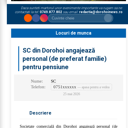
Daca sunteti martorul unor evenimente importante va rugam sa ne
contactati la tel:
0749.877.802
sau email:
redactia@dorohoinews.ro
Locuri de munca
SC din Dorohoi angajează
personal (de preferat familie)
pentru pensiune
Nume:
SC
Telefon:
0751xxxxxx
— apasa pentru a vedea
25 mai 2026
Descriere
Societate comercială din Dorohoi angajează personal (de