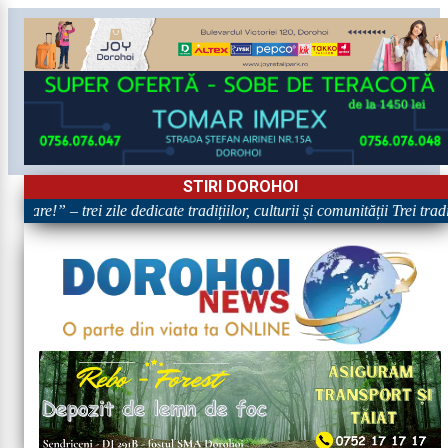
STIRI DOROHOI
ătoare!” – trei zile dedicate tradițiilor, culturii și comunității Trei tr