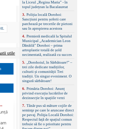
standard Euro 6 Trapă
la Liceul „Regina Maria” - în
panoramică, geamuri
topul județean la Bacalaureat
spate fumurii Carlig de
remorcare Bonus: -
3
.
Poliția locală Dorohoi:
Covorașe textile montate
Sancțiuni pentru șoferii care
pe mașină. -Ofer și un
parchează pe trecerile de pietoni
set de covorașe din
sau în apropierea acestora
IHL
cauciuc/pvc. -Se vinde
4
.
Premieră medicală la Spitalul
împreună cu un set de
Municipal „Academician Leon
anvelope de iarnă.
Dănăilă” Dorohoi – prima
artroplastie totală de șold
tii utile
necimentată, realizată cu succes
5
.
„Dorohoiul, în Sărbătoare!” –
trei zile dedicate tradițiilor,
a
culturii și comunității Trei
tradiții. Un singur eveniment. O
singură sărbătoare!
6
.
Primăria Dorohoi: Anunț
privind execuția lucrărilor de
dezinsecție în spațiile verzi
7
.
Tânăr pus să măture cojile de
seminţe pe care le aruncase direct
nunță
pe pavaj. Poliţia Locală Dorohoi:
Respectul față de spațiul comun
ram
trebuie să fie o prioritate pentru
 14
fiecare dintre noi”