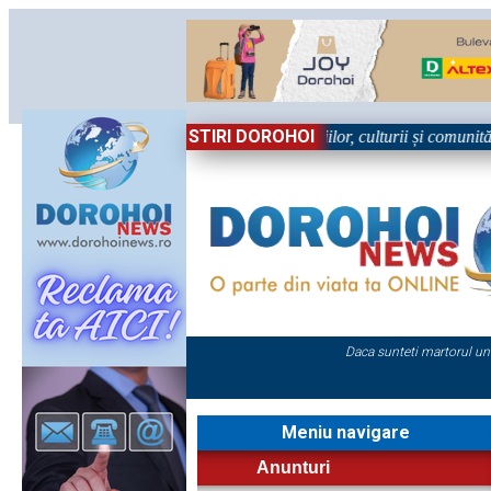
STIRI DOROHOI
Sărbătoare!” – trei zile dedicate tradițiilor, culturii și comunității Tr
Daca sunteti martorul un
Meniu navigare
Anunturi