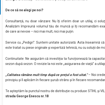
De ce să ne alegi pe noi?
Consultanță, nu doar vânzare: Nu îți oferim doar un utilaj, ci soluț
Analizăm împreună volumul tău de muncă și îți recomandăm exa
de care ai nevoie – nici mai mult, nici mai puțin.
Service cu „Pedigri”: Suntem unitate autorizată. Asta înseamnă că u
este tratat cu piese originale și expertiză tehnică, nu cu soluții de 
Continuitate: Ne asigurăm că investiția ta funcționează la capaci
sezon după sezon. O revizie la noi este „asigurarea de viață” a utilaju
„Calitatea rămâne mult timp după ce prețul a fost uitat.”
– Noi cred
principiu și îl aplicăm în fiecare șurub strâns și în fiecare recomandar
Te așteptăm la punctul nostru de distribuție cu produse STIHL și VI
strada George Enescu nr.18