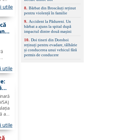
 utile
8
.
Bărbat din Broscăuți reținut
pentru violență în familie
tabără
9
.
Accident la Pădureni. Un
acă
bărbat a ajuns la spital după
an
impactul dintre două mașini
10
.
Doi tineri din Dorohoi
 te
reținuți pentru evadare, tâlhărie
și conducerea unui vehicul fără
ră
permis de conducere
poate
 utile
ilor
e:
ă
ru
inară
SVSA)
lația
că au
nță
 utile
nr. 1,
tă