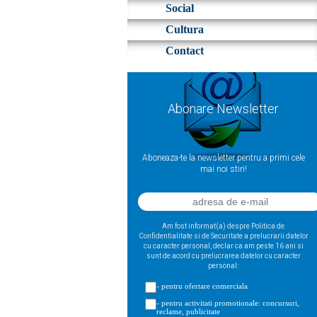
Social
Cultura
Contact
Abonare Newsletter
Aboneaza-te la newsletter pentru a primi cele
mai noi stiri!
Am fost informat(a) despre Politica de
Confidentialitate si de Securitate a prelucrarii datelor
cu caracter personal, declar ca am peste 16 ani si
sunt de acord cu prelucrarea datelor cu caracter
personal:
- pentru ofertare comerciala
- pentru activitati promotionale: concursuri,
reclame, publicitate