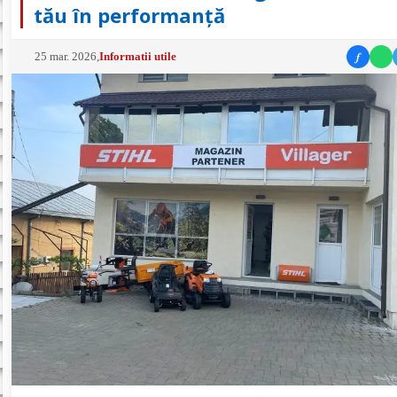
tău în performanță
f
25 mar. 2026
,
Informatii utile