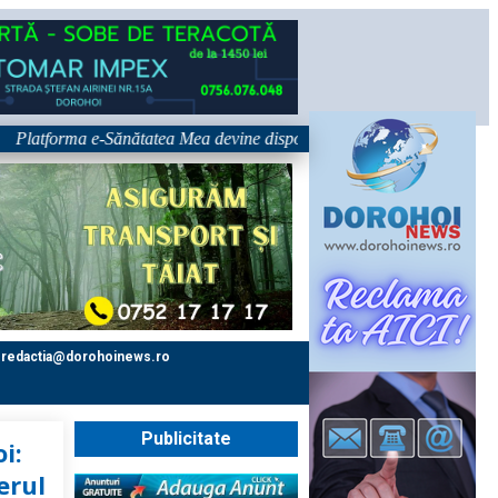
orma e-Sănătatea Mea devine disponibilă pe 1 septembrie: pacientul devin
redactia@dorohoinews.ro
Publicitate
i:
erul