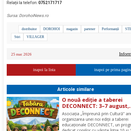
Relații la telefon:
0752171717
Sursa:
DorohoiNews.ro
distribuitor
DOROHOI
magazin
partener
Performanță
ST
Stiri
VILLAGER
Informa
25 mar. 2026
inapoi la lista
inapoi pe prima pagin
Articole similare
O nouă ediție a taberei
DECONNECT: 3–7 august,
Poiana Negrii
Asociația „Împreună prin Cultură” a
organizarea unei noi ediții a taberei
educaționale DECONNECT, un prog
dedicat copiilor cu vârste între 10 și