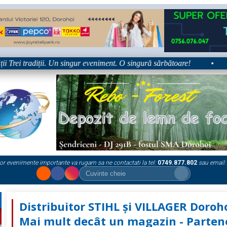
ei tradiții. Un singur eveniment. O singură sărbătoare!
•
Platf
or evenimente importante va rugam sa ne contactati la tel:
0749.877.802
sau email:
Distribuitor STIHL și VILLAGER Doroho
Mai mult decât un magazin - Parten