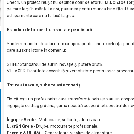
Uneori, un proiect reușit nu depinde doar de efortul tău, ci și de for
pe care le ții în mână. La noi, pasiunea pentru munca bine făcută se
echipamente care nu te lasă la greu.
Branduri de top pentru rezultate pe măsură
Suntem mândri să aducem mai aproape de tine excelența prin
care au scris istorie în domeniu:
STIHL: Standardul de aur în inovație și putere brută.
VILLAGER: Fiabilitate accesibilă și versatilitate pentru orice provocar
Tot ce ai nevoie, sub același acoperiș
Fie că ești un profesionist care transformă peisaje sau un gospod
îngrijește cu drag grădina, gama noastră acoperă tot spectrul de nev
Îngrijire Verde
- Motocoase, suflante, atomizoare.
Lucrări Grele
- Drujbe, motounelte profesionale.
Energie & Utilități
- Generatoare și soluții de alimentare