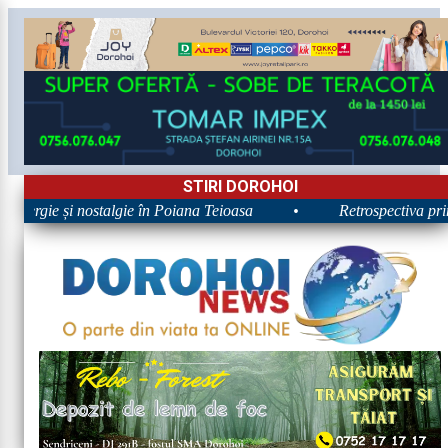
STIRI DOROHOI
Energie și nostalgie în Poiana Teioasa
•
Retrospectiva primei