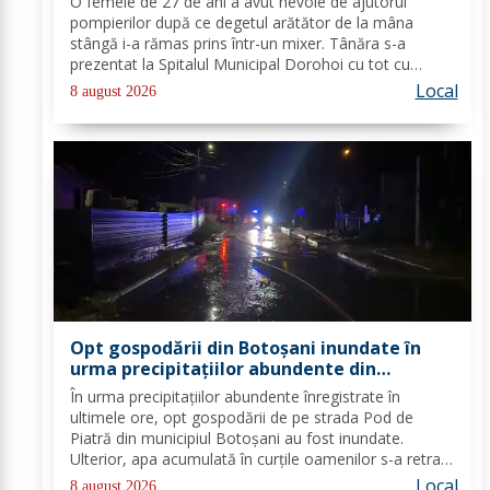
O femeie de 27 de ani a avut nevoie de ajutorul
pompierilor după ce degetul arătător de la mâna
stângă i-a rămas prins într-un mixer. Tânăra s-a
prezentat la Spitalul Municipal Dorohoi cu tot cu
aparatul electrocasnic, iar medicii au solicitat
Local
8 august 2026
intervenția salvatorilor. Pompierii din cadrul...
Opt gospodării din Botoșani inundate în
urma precipitațiilor abundente din
ultimele ore
În urma precipitațiilor abundente înregistrate în
ultimele ore, opt gospodării de pe strada Pod de
Piatră din municipiul Botoșani au fost inundate.
Ulterior, apa acumulată în curțile oamenilor s-a retras
pe carosabil. Pentru evacuarea apei, pompierii militari
Local
8 august 2026