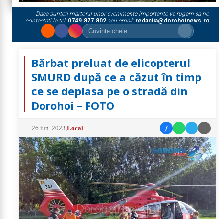
Daca sunteti martorul unor evenimente importante va rugam sa ne
contactati la tel:
0749.877.802
sau email:
redactia@dorohoinews.ro
Bărbat preluat de elicopterul
SMURD după ce a căzut în timp
ce se deplasa pe o stradă din
Dorohoi – FOTO
f
26 iun. 2023
,
Local