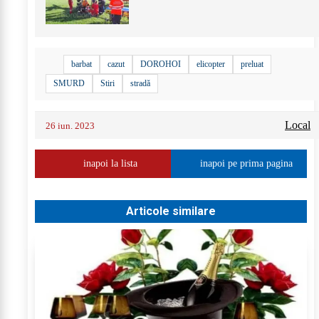
barbat
cazut
DOROHOI
elicopter
preluat
SMURD
Stiri
stradă
Local
26 iun. 2023
inapoi la lista
inapoi pe prima pagina
Articole similare