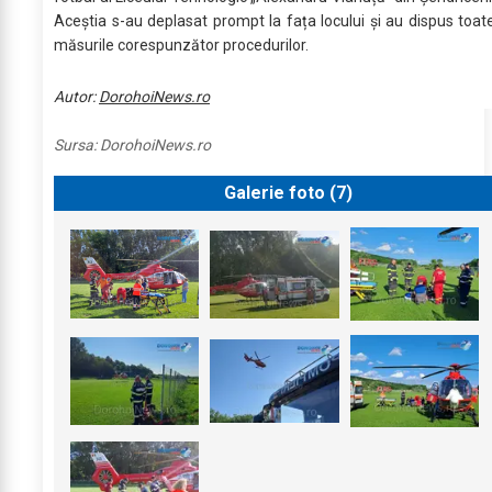
Aceștia s-au deplasat prompt la fața locului și au dispus toat
măsurile corespunzător procedurilor.
Autor:
DorohoiNews.ro
Sursa:
DorohoiNews.ro
Galerie foto (
7
)