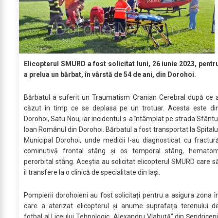
Elicopterul SMURD a fost solicitat luni, 26 iunie 2023, pentr
a prelua un bărbat, în vârstă de 54 de ani, din Dorohoi.
Bărbatul a suferit un Traumatism Cranian Cerebral după ce 
căzut în timp ce se deplasa pe un trotuar. Acesta este di
Dorohoi, Satu Nou, iar incidentul s-a întâmplat pe strada Sfântu
Ioan Românul din Dorohoi. Bărbatul a fost transportat la Spitalu
Municipal Dorohoi, unde medicii l-au diagnosticat cu fractur
cominutivă frontal stâng și os temporal stâng, hemato
perorbital stâng. Aceștia au solicitat elicopterul SMURD care s
îl transfere la o clinică de specialitate din Iași.
Pompierii dorohoieni au fost solicitați pentru a asigura zona î
care a aterizat elicopterul și anume suprafața terenului d
fotbal al Liceului Tehnologic „Alexandru Vlahuță” din Șendriceni