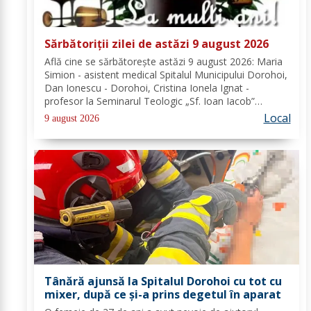
Sărbătoriții zilei de astăzi 9 august 2026
Află cine se sărbătoreşte astăzi 9 august 2026: Maria
Simion - asistent medical Spitalul Municipului Dorohoi,
Dan Ionescu - Dorohoi, Cristina Ionela Ignat -
profesor la Seminarul Teologic „Sf. Ioan Iacob”
Dorohoi, Ana-Maria Ojog - profesor- consilier
Local
9 august 2026
educativ Școala Gimnazială Nr. 1 Dumeni, Mihai...
Tânără ajunsă la Spitalul Dorohoi cu tot cu
mixer, după ce și-a prins degetul în aparat