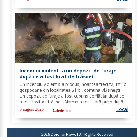
din cadrul Detașamentului Botoșani au...
Incendiu violent la un depozit de furaje
după ce a fost lovit de trăsnet
Un incendiu violent s-a produs, noaptea trecută, într-o
gospodărie din localitatea Sârbi, comuna Vlăsinești.
Un depozit de furaje a fost cuprins de flăcări după ce
a fost lovit de trăsnet. Alarma a fost dată puțin după
ora 22:00. La caz s-au deplasat, în cel mai scurt timp,
Local
8 august 2026
Galerie foto
pompierii din cadrul...
2026
Dorohoi News | All Rights Reserved