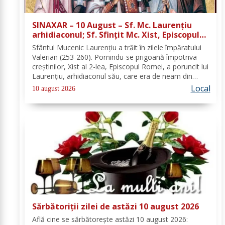
SINAXAR – 10 August – Sf. Mc. Laurenţiu
arhidiaconul; Sf. Sfinţit Mc. Xist, Episcopul
Romei
Sfântul Mucenic Laurenţiu a trăit în zilele împăratului
Valerian (253-260). Pornindu-se prigoană împotriva
creştinilor, Xist al 2-lea, Episcopul Romei, a poruncit lui
Laurenţiu, arhidiaconul său, care era de neam din
Spania, să chivernisească vistieria Bisericii şi să se
Local
10 august 2026
îngrijească de săraci....
Sărbătoriții zilei de astăzi 10 august 2026
Află cine se sărbătoreşte astăzi 10 august 2026: