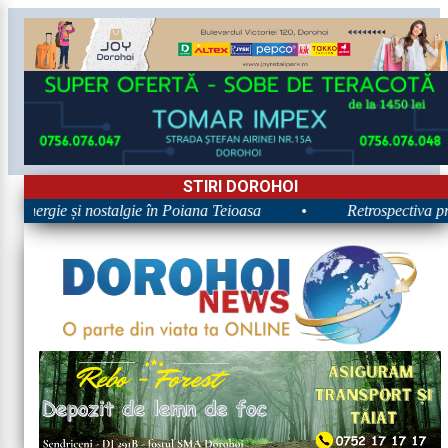
STIRI DOROHOI
 Energie și nostalgie în Poiana Teioasa
•
Retrospectiva prim