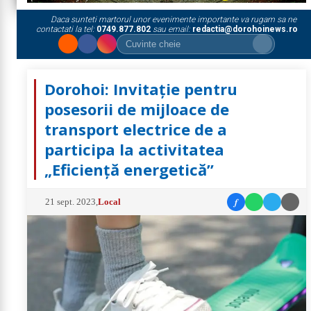
Daca sunteti martorul unor evenimente importante va rugam sa ne
contactati la tel:
0749.877.802
sau email:
redactia@dorohoinews.ro
Dorohoi: Invitație pentru
posesorii de mijloace de
transport electrice de a
participa la activitatea
„Eficiență energetică”
f
21 sept. 2023
,
Local