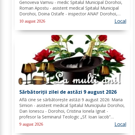
Genoveva Vamvu - medic Spitalul Municipal Dorohoi,
Roman Apostu - asistent medical Spitalul Municipal
Dorohoi, Doina Ostafe - inspector ANAF Dorohoi,
Marina Ludmila Pogoreanu - medic de familie
Local
10 august 2026
Dorohoi, Beatrice Tiron - profesor Seminarul
Teologic...
Sărbătoriții zilei de astăzi 9 august 2026
Află cine se sărbătoreşte astăzi 9 august 2026: Maria
Simion - asistent medical Spitalul Municipului Dorohoi,
Dan Ionescu - Dorohoi, Cristina Ionela Ignat -
profesor la Seminarul Teologic „Sf. Ioan Iacob”
Dorohoi, Ana-Maria Ojog - profesor- consilier
Local
9 august 2026
educativ Școala Gimnazială Nr. 1 Dumeni, Mihai...