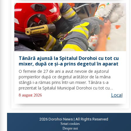
Tânără ajunsă la Spitalul Dorohoi cu tot cu
mixer, după ce și-a prins degetul în aparat
O femeie de 27 de ani a avut nevoie de ajutorul
pompierilor după ce degetul arătător de la mâna
stângă i-a rămas prins într-un mixer. Tânăra s-a
prezentat la Spitalul Municipal Dorohoi cu tot cu
aparatul electrocasnic, iar medicii au solicitat
Local
8 august 2026
intervenția salvatorilor. Pompierii din cadrul...
2026
Dorohoi News | All Rights Reserved
Setari cookies
Despre noi