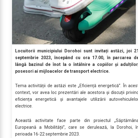
Locuitorii municipiului Dorohoi sunt invitați astăzi, joi 2
septembrie 2023, începând cu ora 17.00, în parcarea d
lângă bazinul de înot la o întâlnire a copiilor și adulților
posesori ai mijloacelor de transport electrice.
Tema activității de astăzi este „Eficiență energetică”. În aces
context, vor avea loc prezentări ale acestora și discuții privin
eficiența energetică și avantajele utilizării autovehiculelo
electrice.
Această activitate face parte din proiectul „Săptămân
Europeană a Mobilității”, care se derulează, la Dorohoi, î
perioada 16-22 septembrie 2023.