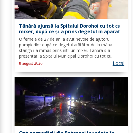
Tânără ajunsă la Spitalul Dorohoi cu tot cu
mixer, după ce și-a prins degetul în aparat
O femeie de 27 de ani a avut nevoie de ajutorul
pompierilor după ce degetul arătător de la mâna
stângă i-a rămas prins într-un mixer. Tânăra s-a
prezentat la Spitalul Municipal Dorohoi cu tot cu
aparatul electrocasnic, iar medicii au solicitat
Local
8 august 2026
intervenția salvatorilor. Pompierii din cadrul...
Opt gospodării din Botoșani inundate în