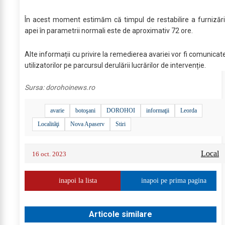
În acest moment estimăm că timpul de restabilire a furnizări
apei în parametrii normali este de aproximativ 72 ore.
Alte informații cu privire la remedierea avariei vor fi comunicat
utilizatorilor pe parcursul derulării lucrărilor de intervenție.
Sursa:
dorohoinews.ro
avarie
botoşani
DOROHOI
informaţii
Leorda
Localităţi
Nova Apaserv
Stiri
Local
16 oct. 2023
inapoi la lista
inapoi pe prima pagina
Articole similare