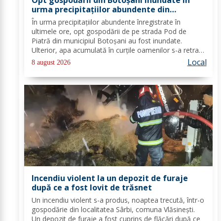
urma precipitațiilor abundente din
ultimele ore
În urma precipitațiilor abundente înregistrate în
ultimele ore, opt gospodării de pe strada Pod de
Piatră din municipiul Botoșani au fost inundate.
Ulterior, apa acumulată în curțile oamenilor s-a retras
pe carosabil. Pentru evacuarea apei, pompierii militari
Local
8 august 2026
din cadrul Detașamentului Botoșani au...
Incendiu violent la un depozit de furaje
după ce a fost lovit de trăsnet
Un incendiu violent s-a produs, noaptea trecută, într-o
gospodărie din localitatea Sârbi, comuna Vlăsinești.
Un depozit de furaje a fost cuprins de flăcări după ce