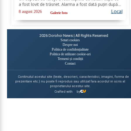
a fost lovit de trăsnet. Alarma a fost dată puțin după
ora 22:00. La caz s-au deplasat, în cel mai scurt timp,
Local
8 august 2026
Galerie foto
pompierii din cadrul...
2026
Dorohoi News | All Rights Reserved
Setari cookies
Despre noi
Politica de confidențialitate
Politica de utilizare cookie-uri
Termeni și condiții
Contact
Continutul acestui site (texte, descrieri, caracteristici, imagini, forma de
prezentare etc.) nu poate fi reprodus sau utilizat fara acordul in scris al
proprietarului acestui site.
Crafted with
by