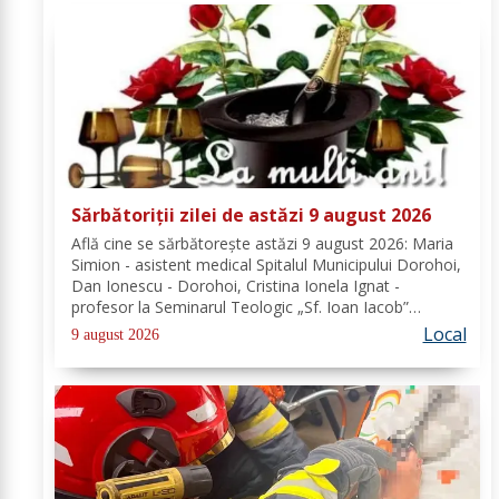
Sărbătoriții zilei de astăzi 9 august 2026
Află cine se sărbătoreşte astăzi 9 august 2026: Maria
Simion - asistent medical Spitalul Municipului Dorohoi,
Dan Ionescu - Dorohoi, Cristina Ionela Ignat -
profesor la Seminarul Teologic „Sf. Ioan Iacob”
Dorohoi, Ana-Maria Ojog - profesor- consilier
Local
9 august 2026
educativ Școala Gimnazială Nr. 1 Dumeni, Mihai...