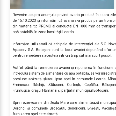
Revenim asupra anunțului privind avaria produsă în seara zile
de 15.10.2023 și informăm că avaria s-a produs pe un tronso
din material tip PREMO al conductei DN 1000 mm de transpor
apă potabilă, în zona localității Leorda.
Informăm utilizatorii că echipele de intervenției ale S.C. Nov
Apaserv S.A. Botoșani sunt la locul avariei depunând efortur
pentru remedierea acesteia într-un timp cât mai scurt posibil.
Astfel, până la remedierea avariei și repunerea în funcțiune 
întregului sistem de alimentare cu apă potabilă, se vor înregistr
presiune scăzută și/sau lipsa apei în comunele Leorda, Miha
Eminescu, Răchiți, Stăuceni, Curtești, Copălău, Bălușeni
Frumușica, orașul Flămânzi și parțial în municipiul Botoșani.
Spre rezervoarele din Dealu Mare care alimentează municipiu
Dorohoi și comunele Broscăuți, Șendriceni, Brăești, Văculeșt
furnizarea apei este sistată.