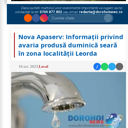
Daca sunteti martorul unor evenimente importante va rugam sa ne
contactati la tel:
0749.877.802
sau email:
redactia@dorohoinews.ro
Nova Apaserv: Informații privind
avaria produsă duminică seară
în zona localității Leorda
f
16 oct. 2023
,
Local