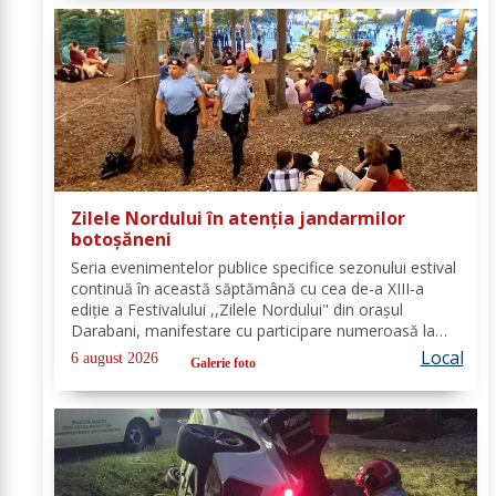
Zilele Nordului în atenția jandarmilor
botoșăneni
Seria evenimentelor publice specifice sezonului estival
continuă în această săptămână cu cea de-a XIII-a
ediție a Festivalului ,,Zilele Nordului" din orașul
Darabani, manifestare cu participare numeroasă la
care Inspectoratul de Jandarmi Județean Botoșani, în
Local
6 august 2026
Galerie foto
cooperare cu partenerii instituționali,...