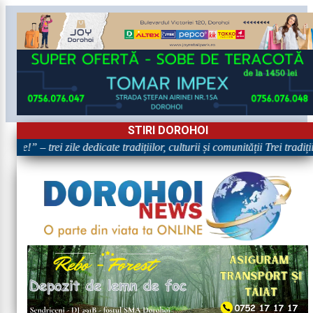
STIRI DOROHOI
re!” – trei zile dedicate tradițiilor, culturii și comunității Trei tradi