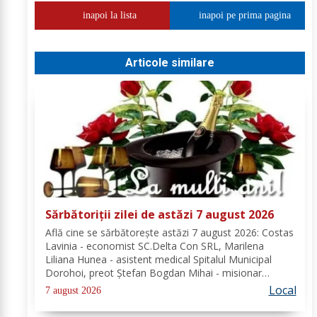
inapoi la lista
inapoi pe prima pagina
Articole similare
Sărbătoriții zilei de astăzi 7 august 2026
Află cine se sărbătoreşte astăzi 7 august 2026: Costas
Lavinia - economist SC.Delta Con SRL, Marilena
Liliana Hunea - asistent medical Spitalul Municipal
Dorohoi, preot Ștefan Bogdan Mihai - misionar
protopopesc Protopopiatul Dorohoi, Marcela Simona
Local
7 august 2026
Vieru - profesor Grup Școlar Alexandru Vlahuță...