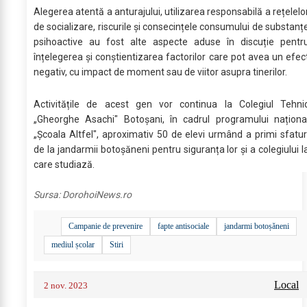
Alegerea atentă a anturajului, utilizarea responsabilă a rețelelo
de socializare, riscurile și consecințele consumului de substanț
psihoactive au fost alte aspecte aduse în discuție pentr
înțelegerea și conștientizarea factorilor care pot avea un efec
negativ, cu impact de moment sau de viitor asupra tinerilor.
Activitățile de acest gen vor continua la Colegiul Tehni
„Gheorghe Asachi" Botoșani, în cadrul programului naționa
„Școala Altfel", aproximativ 50 de elevi urmând a primi sfatur
de la jandarmii botoșăneni pentru siguranța lor și a colegiului l
care studiază.
Sursa:
DorohoiNews.ro
Campanie de prevenire
fapte antisociale
jandarmi botoșăneni
mediul școlar
Stiri
Local
2 nov. 2023