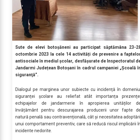
Sute de elevi botoșăneni au participat săptămâna 23-2
octombrie 2023 la cele 14 activități de prevenire a faptelo
antisociale în mediul școlar, desfășurate de Inspectoratul d
Jandarmi Județean Botoșani în cadrul campaniei „Școală î
siguranţă”.
Dialogul pe marginea unor subiecte cu incidență în domeniu
siguranței școlare au reliefat atât importanța prezențe
echipajelor de jandarmerie în apropierea unităților d
învățământ pentru descurajarea producerii unor fapte d
natură penală sau contravențională, cât și necesitatea adoptări
unui comportament preventiv, care să reducă riscul implicării î
incidente nedorite.