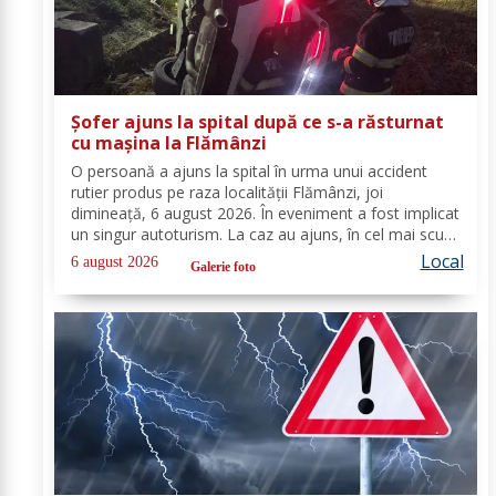
Șofer ajuns la spital după ce s-a răsturnat
cu mașina la Flămânzi
O persoană a ajuns la spital în urma unui accident
rutier produs pe raza localității Flămânzi, joi
dimineață, 6 august 2026. În eveniment a fost implicat
un singur autoturism. La caz au ajuns, în cel mai scurt
timp, pompierii din cadrul Punctului de Lucru Flămânzi,
Local
6 august 2026
Galerie foto
cu o autospecială de stingere și...