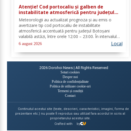
Atenție! Cod portocaliu și galben de
instabilitate atmosferică pentru județul
Botoșani
Meteorologii au actualizat prognoza și au emis o
avertizare tip cod portocaliu de instabilitate
atmosferică accentuată pentru județul Botoșani
valabilă astăzi, între orele 12:00 – 23:00. În intervalul
menționat vor fi perioade cu instabilitate atmosferică
Local
6 august 2026
accentuată ce se va manifesta prin...
2026
Dorohoi News | All Rights Reserved
Setari cookies
Despre noi
Politica de confidențialitate
Politica de utilizare cookie-uri
Termeni și condiții
Contact
Continutul acestui site (texte, descrieri, caracteristici, imagini, forma de
prezentare etc.) nu poate fi reprodus sau utilizat fara acordul in scris al
proprietarului acestui site.
Crafted with
by