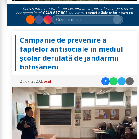
Daca sunteti martorul unor evenimente importante va rugam sa ne
contactati la tel:
0749.877.802
sau email:
redactia@dorohoinews.ro
Campanie de prevenire a
faptelor antisociale în mediul
școlar derulată de jandarmii
botoșăneni
f
2 nov. 2023
,
Local