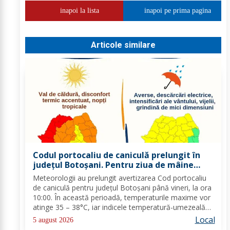
inapoi la lista
inapoi pe prima pagina
Articole similare
Codul portocaliu de caniculă prelungit în
județul Botoșani. Pentru ziua de mâine
sunt prognozate și furtuni
Meteorologii au prelungit avertizarea Cod portocaliu
de caniculă pentru județul Botoșani până vineri, la ora
10:00. În această perioadă, temperaturile maxime vor
atinge 35 – 38°C, iar indicele temperatură-umezeală
va depăși pragul critic de 80 de unități. Nopțile vor
Local
5 august 2026
rămâne tropicale, cu minime...