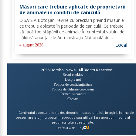
Măsuri care trebuie aplicate de proprietarii
de animale în condiții de caniculă
D.S.V.S.A Botoșani revine cu precizări privind măsurile
ce trebuie aplicate în perioada de caniculă. Ce trebuie
să facă toți stăpânii de animale În contextul valului de
căldură anunțat de Administrația Națională de
Meteorologie, Direcția Sanitară Veterinară și pentru
Local
4 august 2026
Siguranța Alimentelor Botoșani...
2026
Dorohoi News | All Rights Reserved
Setari cookies
Despre noi
Politica de confidențialitate
Politica de utilizare cookie-uri
Termeni și condiții
Contact
Continutul acestui site (texte, descrieri, caracteristici, imagini, forma de
prezentare etc.) nu poate fi reprodus sau utilizat fara acordul in scris al
proprietarului acestui site.
Crafted with
by