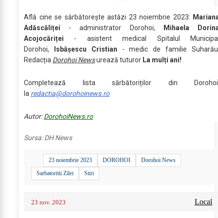
Află cine se sărbătoreşte astăzi 23 noiembrie 2023:
Marian
Adăscăliței
- administrator Dorohoi,
Mihaela Dorin
Acojocăriței
- asistent medical Spitalul Municipa
Dorohoi,
Isbășescu Cristian
- medic de familie Suharău
Redacția
Dorohoi News
urează tuturor
La mulți ani!
Completează lista sărbătoriților din Dorohoi
la
redactia@dorohoinews.ro
Autor:
DorohoiNews.ro
Sursa:
DH News
23 noiembrie 2023
DOROHOI
Dorohoi News
Sarbatoritii Zilei
Stiri
Local
23 nov. 2023