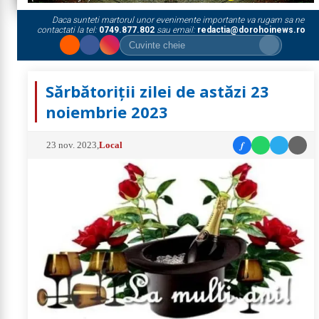
Daca sunteti martorul unor evenimente importante va rugam sa ne
contactati la tel:
0749.877.802
sau email:
redactia@dorohoinews.ro
Sărbătoriții zilei de astăzi 23
noiembrie 2023
f
23 nov. 2023
,
Local