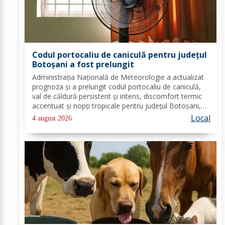
Codul portocaliu de caniculă pentru județul
Botoșani a fost prelungit
Administrația Națională de Meteorologie a actualizat
prognoza și a prelungit codul portocaliu de caniculă,
val de căldură persistent și intens, discomfort termic
accentuat și nopți tropicale pentru județul Botoșani,
până joi, la ora 10:00. Temperaturile maxime vor fi
Local
4 august 2026
cuprinse între 35 și 39 de...