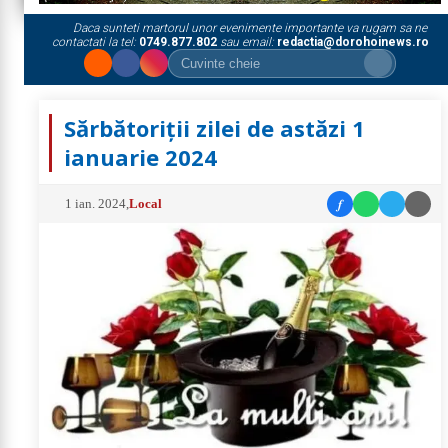
Daca sunteti martorul unor evenimente importante va rugam sa ne
contactati la tel:
0749.877.802
sau email:
redactia@dorohoinews.ro
Sărbătoriții zilei de astăzi 1
ianuarie 2024
f
1 ian. 2024
,
Local