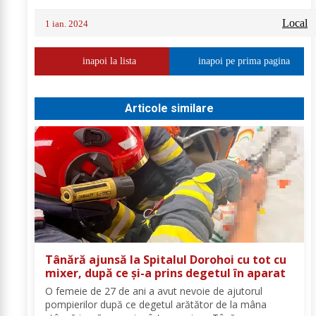
Local
1 ian. 2024
inapoi la lista
inapoi pe prima pagina
Articole similare
Tânără ajunsă la Spitalul Dorohoi cu tot cu
mixer, după ce și-a prins degetul în aparat
O femeie de 27 de ani a avut nevoie de ajutorul
pompierilor după ce degetul arătător de la mâna