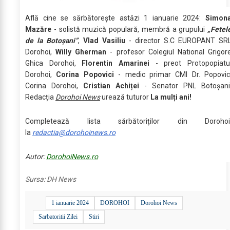
Află cine se sărbătoreşte astăzi 1 ianuarie 2024:
Simon
Mazăre
- solistă muzică populară, membră a grupului
„Fetel
de la Botoșani”
,
Vlad Vasiliu
- director S.C EUROPANT SR
Dorohoi,
Willy Gherman
- profesor Colegiul National Grigor
Ghica Dorohoi,
Florentin Amarinei
- preot Protopopiatu
Dorohoi,
Corina Popovici
- medic primar CMI Dr. Popovic
Corina Dorohoi,
Cristian Achiței
- Senator PNL Botoșani
Redacția
Dorohoi News
urează tuturor
La mulți ani!
Completează lista sărbătoriților din Dorohoi
la
redactia@dorohoinews.ro
Autor:
DorohoiNews.ro
Sursa:
DH News
1 ianuarie 2024
DOROHOI
Dorohoi News
Sarbatoritii Zilei
Stiri