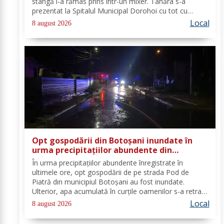
stângă i-a rămas prins într-un mixer. Tânăra s-a
prezentat la Spitalul Municipal Dorohoi cu tot cu
aparatul electrocasnic, iar medicii au solicitat
Local
8 august 2026
intervenția salvatorilor. Pompierii din cadrul...
Opt gospodării din Botoșani inundate în
urma precipitațiilor abundente din
ultimele ore
În urma precipitațiilor abundente înregistrate în
ultimele ore, opt gospodării de pe strada Pod de
Piatră din municipiul Botoșani au fost inundate.
Ulterior, apa acumulată în curțile oamenilor s-a retras
pe carosabil. Pentru evacuarea apei, pompierii militari
Local
8 august 2026
din cadrul Detașamentului Botoșani au...