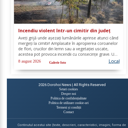
Incendiu violent într-un cimitir din județ
Aveți grijă unde așezați lumânările aprinse atunci când
mergeți la cimitir! Amplasate în apropierea coroanelor
de flori, crucilor din lemn sau a vegetației uscate,
acestea pot provoca incendii cu consecințe grave. Un
astfel de eveniment s-a produs ieri, în cimitirul din
Local
8 august 2026
Galerie foto
localitatea Ichimeni, comuna...
2026
Dorohoi News | All Rights Reserved
Setari cookies
Despre noi
Politica de confidențialitate
Politica de utilizare cookie-uri
Termeni și condiții
Contact
Continutul acestui site (texte, descrieri, caracteristici, imagini, forma de