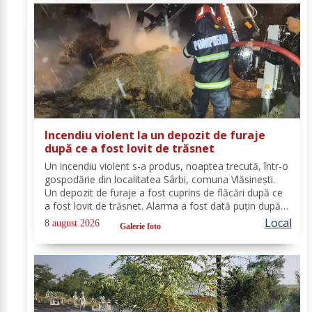
Incendiu violent la un depozit de furaje
după ce a fost lovit de trăsnet
Un incendiu violent s-a produs, noaptea trecută, într-o
gospodărie din localitatea Sârbi, comuna Vlăsinești.
Un depozit de furaje a fost cuprins de flăcări după ce
a fost lovit de trăsnet. Alarma a fost dată puțin după
ora 22:00. La caz s-au deplasat, în cel mai scurt timp,
Local
8 august 2026
Galerie foto
pompierii din cadrul...