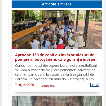
Articole similare
Aproape 150 de copii au învățat alături de
pompierii botoșăneni, că siguranța începe
cu un gest simplu
Curioși, dornici să descopere lucruri noi și nerăbdători
să vadă autospecialele și echipamentele salvatorilor,
cei mici, participanți la școala de vară organizată de
Parohia „Sf. Spiridon” din municipiul Botoșani, au avut
parte de o întâlnire interactivă despre prevenirea
Local
7 august 2026
Galerie foto
situațiilor de urgență și...