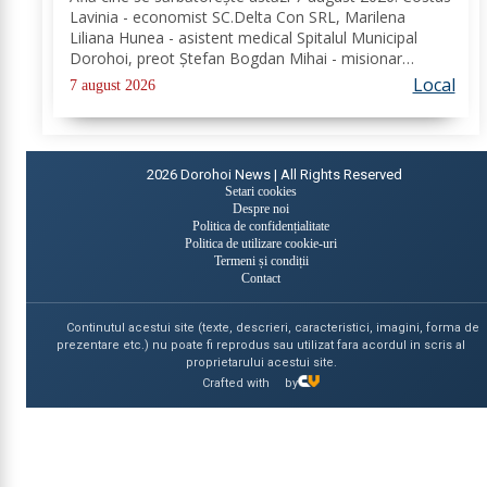
Lavinia - economist SC.Delta Con SRL, Marilena
Liliana Hunea - asistent medical Spitalul Municipal
Dorohoi, preot Ștefan Bogdan Mihai - misionar
protopopesc Protopopiatul Dorohoi, Marcela Simona
Local
7 august 2026
Vieru - profesor Grup Școlar Alexandru Vlahuță...
2026
Dorohoi News | All Rights Reserved
Setari cookies
Despre noi
Politica de confidențialitate
Politica de utilizare cookie-uri
Termeni și condiții
Contact
Continutul acestui site (texte, descrieri, caracteristici, imagini, forma de
prezentare etc.) nu poate fi reprodus sau utilizat fara acordul in scris al
proprietarului acestui site.
Crafted with
by