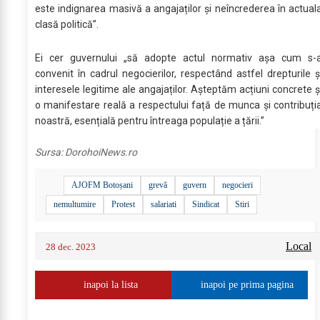
este indignarea masivă a angajaților și neîncrederea în actual
clasă politică”.
Ei cer guvernului „să adopte actul normativ așa cum s-
convenit în cadrul negocierilor, respectând astfel drepturile ș
interesele legitime ale angajaților. Așteptăm acțiuni concrete ș
o manifestare reală a respectului față de munca și contribuți
noastră, esențială pentru întreaga populație a țării.”
Sursa:
DorohoiNews.ro
AJOFM Botoșani
grevă
guvern
negocieri
nemultumire
Protest
salariati
Sindicat
Stiri
Local
28 dec. 2023
inapoi la lista
inapoi pe prima pagina