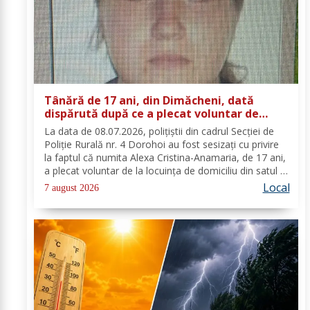
Tânără de 17 ani, din Dimăcheni, dată
dispărută după ce a plecat voluntar de
acasă și nu a mai revenit
La data de 08.07.2026, polițiștii din cadrul Secției de
Poliție Rurală nr. 4 Dorohoi au fost sesizați cu privire
la faptul că numita Alexa Cristina-Anamaria, de 17 ani,
a plecat voluntar de la locuința de domiciliu din satul și
comuna Dimăcheni, județul Botoșani. Semnalmentele
Local
7 august 2026
numitei Alexa...