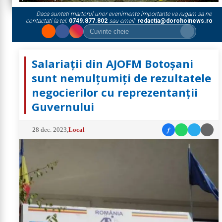
Daca sunteti martorul unor evenimente importante va rugam sa ne
contactati la tel:
0749.877.802
sau email:
redactia@dorohoinews.ro
Salariații din AJOFM Botoșani
sunt nemulțumiți de rezultatele
negocierilor cu reprezentanții
Guvernului
f
28 dec. 2023
,
Local