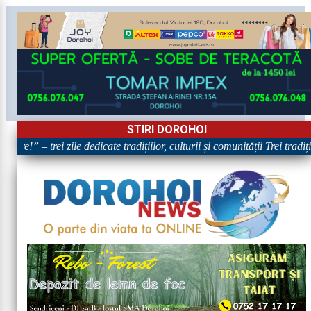
STIRI DOROHOI
are!” – trei zile dedicate tradițiilor, culturii și comunității Trei tradi