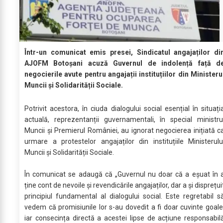
Într-un comunicat emis presei, Sindicatul angajaților di
AJOFM Botoșani acuză Guvernul de indolență față d
negocierile avute pentru angajații instituțiilor din Ministeru
Muncii și Solidarității Sociale.
Potrivit acestora, în ciuda dialogului social esențial în situați
actuală, reprezentanții guvernamentali, în special ministru
Muncii și Premierul României, au ignorat negocierea inițiată c
urmare a protestelor angajaților din instituțiile Ministerulu
Muncii și Solidarității Sociale.
În comunicat se adaugă că „Guvernul nu doar că a eșuat în 
ține cont de nevoile și revendicările angajaților, dar a și disprețui
principiul fundamental al dialogului social. Este regretabil s
vedem că promisiunile lor s-au dovedit a fi doar cuvinte goale
iar consecința directă a acestei lipse de acțiune responsabil