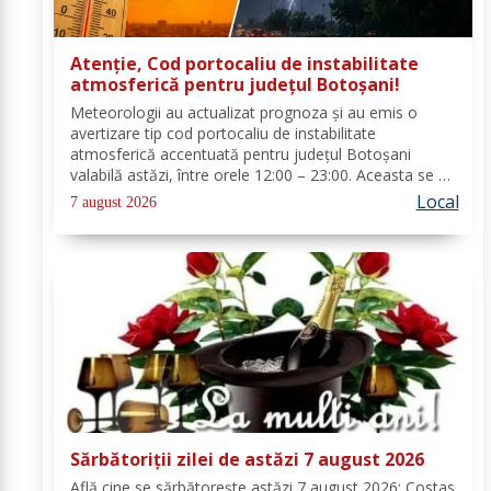
Atenție, Cod portocaliu de instabilitate
atmosferică pentru județul Botoșani!
Meteorologii au actualizat prognoza și au emis o
avertizare tip cod portocaliu de instabilitate
atmosferică accentuată pentru județul Botoșani
valabilă astăzi, între orele 12:00 – 23:00. Aceasta se va
manifesta prin intensificări ale vântului, vijelii puternice
Local
7 august 2026
(rafale de 70...90 km/h), averse...
Sărbătoriții zilei de astăzi 7 august 2026
Află cine se sărbătoreşte astăzi 7 august 2026: Costas