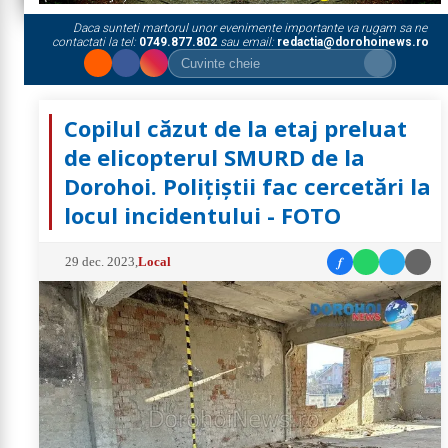
Daca sunteti martorul unor evenimente importante va rugam sa ne
contactati la tel:
0749.877.802
sau email:
redactia@dorohoinews.ro
Copilul căzut de la etaj preluat
de elicopterul SMURD de la
Dorohoi. Polițiștii fac cercetări la
locul incidentului - FOTO
f
29 dec. 2023
,
Local