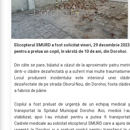
Elicopterul SMURD a fost solicitat vineri, 29 decembrie 2023
pentru a prelua un copil, în vârstă de 10 de ani, din Dorohoi.
Din câte se pare, băiatul a căzut de la aproximativ patru metri
dintr-o clădire dezafectată și a suferit mai multe traumatisme
Locul producerii incidentului este interiorul unei clădir
dezafectate de pe strada Oborul Nou, din Dorohoi, fosta clădir
a fabricii de pâine.
Copilul a fost preluat de urgență de un echipaj medical ș
transportat la Spitalul Municipal Dorohoi. Aici, medicii l-a
stabilizat, apoi l-au intubat pentru a putea fi transportat
Cadrele medicale au solicitat elicopterul SMURD care a ajuns d
urgență la Dorohoi și a preluat copilul pentru transferul la 