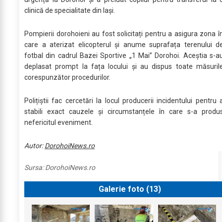
clinică de specialitate din Iași.
Pompierii dorohoieni au fost solicitați pentru a asigura zona î
care a aterizat elicopterul și anume suprafața terenului d
fotbal din cadrul Bazei Sportive „1 Mai” Dorohoi. Aceștia s-a
deplasat prompt la fața locului și au dispus toate măsuril
corespunzător procedurilor.
Polițiștii fac cercetări la locul producerii incidentului pentru 
stabili exact cauzele și circumstanțele în care s-a produ
nefericitul eveniment.
Autor:
DorohoiNews.ro
Sursa:
DorohoiNews.ro
Galerie foto (
13
)