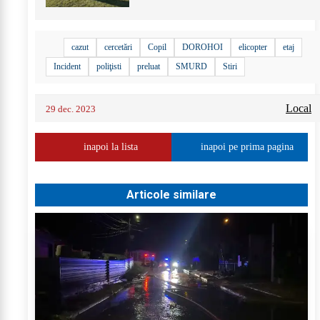
cazut
cercetări
Copil
DOROHOI
elicopter
etaj
Incident
poliţisti
preluat
SMURD
Stiri
Local
29 dec. 2023
inapoi la lista
inapoi pe prima pagina
Articole similare