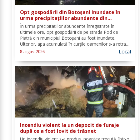
Opt gospodării din Botoșani inundate în
urma precipitațiilor abundente din
ultimele ore
În urma precipitațiilor abundente înregistrate în
ultimele ore, opt gospodării de pe strada Pod de
Piatră din municipiul Botoșani au fost inundate.
Ulterior, apa acumulată în curțile oamenilor s-a retras
pe carosabil. Pentru evacuarea apei, pompierii militari
Local
8 august 2026
din cadrul Detașamentului Botoșani au...
Incendiu violent la un depozit de furaje
după ce a fost lovit de trăsnet
Un incendiu violent s-a produs, noaptea trecută, într-o