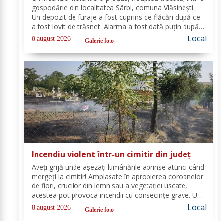
gospodărie din localitatea Sârbi, comuna Vlăsinești.
Un depozit de furaje a fost cuprins de flăcări după ce
a fost lovit de trăsnet. Alarma a fost dată puțin după
ora 22:00. La caz s-au deplasat, în cel mai scurt timp,
Local
8 august 2026
Galerie foto
pompierii din cadrul...
Incendiu violent într-un cimitir din județ
Aveți grijă unde așezați lumânările aprinse atunci când
mergeți la cimitir! Amplasate în apropierea coroanelor
de flori, crucilor din lemn sau a vegetației uscate,
acestea pot provoca incendii cu consecințe grave. Un
astfel de eveniment s-a produs ieri, în cimitirul din
Local
8 august 2026
Galerie foto
localitatea Ichimeni, comuna...