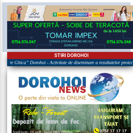
STIRI DOROHOI
igore Ghica” Dorohoi - Activitate de diseminare a rezultatelor pr