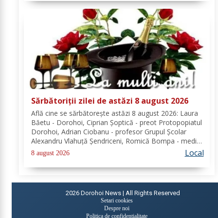
Sărbătoriții zilei de astăzi 8 august 2026
Află cine se sărbătoreşte astăzi 8 august 2026: Laura
Băetu - Dorohoi, Ciprian Șoptică - preot Protopopiatul
Dorohoi, Adrian Ciobanu - profesor Grupul Școlar
Alexandru Vlahuță Șendriceni, Romică Bompa - medic
de familie comuna Vârfu Câmpului. Redacția Dorohoi
Local
8 august 2026
News urează tuturor La mulți ani!...
2026
Dorohoi News | All Rights Reserved
Setari cookies
Despre noi
Politica de confidențialitate