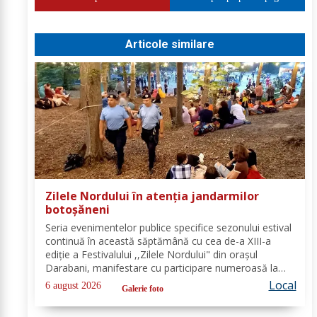
Articole similare
Zilele Nordului în atenția jandarmilor
botoșăneni
Seria evenimentelor publice specifice sezonului estival
continuă în această săptămână cu cea de-a XIII-a
ediție a Festivalului ,,Zilele Nordului" din orașul
Darabani, manifestare cu participare numeroasă la
care Inspectoratul de Jandarmi Județean Botoșani, în
Local
6 august 2026
Galerie foto
cooperare cu partenerii instituționali,...