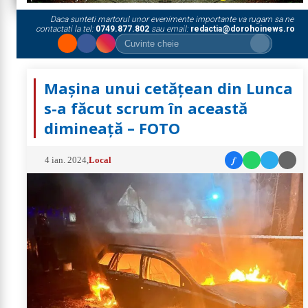
Daca sunteti martorul unor evenimente importante va rugam sa ne
contactati la tel:
0749.877.802
sau email:
redactia@dorohoinews.ro
Mașina unui cetățean din Lunca
s-a făcut scrum în această
dimineață – FOTO
f
4 ian. 2024
,
Local