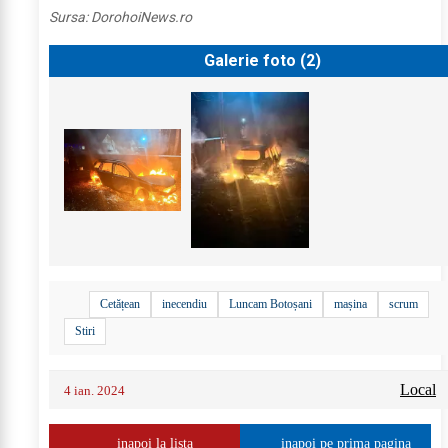
Sursa:
DorohoiNews.ro
Galerie foto (
2
)
Cetățean
inecendiu
Luncam Botoșani
mașina
scrum
Stiri
Local
4 ian. 2024
inapoi la lista
inapoi pe prima pagina