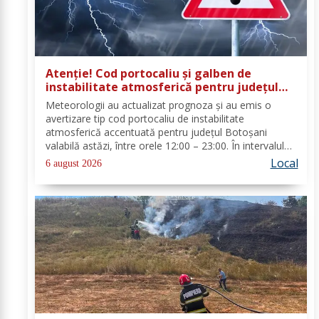
Atenție! Cod portocaliu și galben de
instabilitate atmosferică pentru județul
Botoșani
Meteorologii au actualizat prognoza și au emis o
avertizare tip cod portocaliu de instabilitate
atmosferică accentuată pentru județul Botoșani
valabilă astăzi, între orele 12:00 – 23:00. În intervalul
menționat vor fi perioade cu instabilitate atmosferică
Local
6 august 2026
accentuată ce se va manifesta prin...