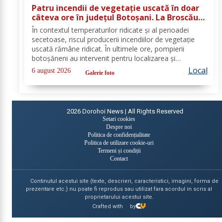
Patru incendii de vegetație uscată în doar
câteva ore în județul Botoșani. La Broscăuți
a ars un hectar de vegetație
În contextul temperaturilor ridicate și al perioadei
secetoase, riscul producerii incendiilor de vegetație
uscată rămâne ridicat. În ultimele ore, pompierii
botoșăneni au intervenit pentru localizarea și
lichidarea a patru incendii de vegetație uscată,
Local
6 august 2026
Galerie foto
produse în următoarele localități: Broscăuți –...
2026
Dorohoi News | All Rights Reserved
Setari cookies
Despre noi
Politica de confidențialitate
Politica de utilizare cookie-uri
Termeni și condiții
Contact
Continutul acestui site (texte, descrieri, caracteristici, imagini, forma de
prezentare etc.) nu poate fi reprodus sau utilizat fara acordul in scris al
proprietarului acestui site.
Crafted with
by