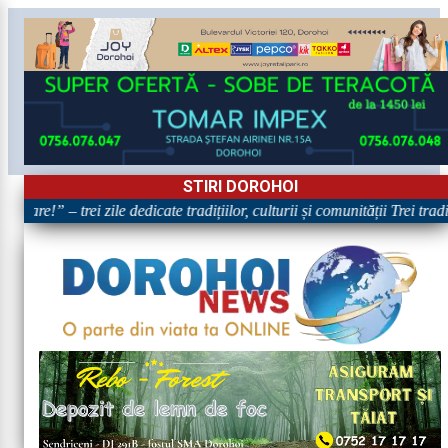
STIRI DOROHOI
oare!” – trei zile dedicate tradițiilor, culturii și comunității Trei trad