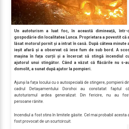
Un autoturism a luat foc, în această dimineață, într-
gospodărie din localitatea Lunca. Proprietara a povestit că 
lăsat motorul pornit și a intrat în casă. După câteva minute 
ieșit afară și a observat că iese fum de sub bord. A sco
mașina în fața curții și a încercat să stingă incendiul c
ajutorul unui stingător. Când a văzut că flăcările nu s-a
domolit, a sunat după ajutor la pompieri.
Ajunși la fața locului cu o autospecială de stingere, pompierii di
cadrul Detașamentului Dorohoi au constatat faptul c
autoturismul ardea generalizat. Din fericire, nu au fos
persoane rănite.
Incendiul a fost stins în limitele găsite. Cel mai probabil acesta 
fost provocat de un scurtcircuit.