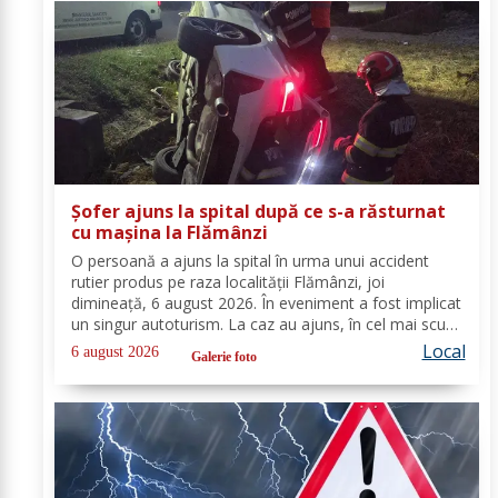
Șofer ajuns la spital după ce s-a răsturnat
cu mașina la Flămânzi
O persoană a ajuns la spital în urma unui accident
rutier produs pe raza localității Flămânzi, joi
dimineață, 6 august 2026. În eveniment a fost implicat
un singur autoturism. La caz au ajuns, în cel mai scurt
timp, pompierii din cadrul Punctului de Lucru Flămânzi,
Local
6 august 2026
Galerie foto
cu o autospecială de stingere și...