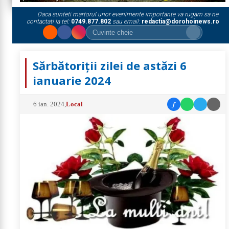
Daca sunteti martorul unor evenimente importante va rugam sa ne
contactati la tel:
0749.877.802
sau email:
redactia@dorohoinews.ro
Sărbătoriții zilei de astăzi 6
ianuarie 2024
f
6 ian. 2024
,
Local