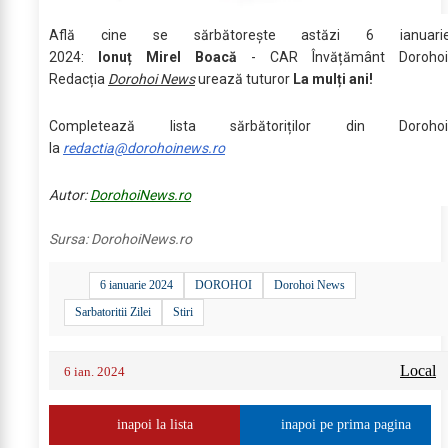
Află cine se sărbătoreşte astăzi 6 ianuari
2024:
Ionuț Mirel Boacă
- CAR Învățământ Dorohoi
Redacția
Dorohoi News
urează tuturor
La mulți ani!
Completează lista sărbătoriților din Dorohoi
la
redactia@dorohoinews.ro
Autor:
DorohoiNews.ro
Sursa:
DorohoiNews.ro
6 ianuarie 2024
DOROHOI
Dorohoi News
Sarbatoritii Zilei
Stiri
Local
6 ian. 2024
inapoi la lista
inapoi pe prima pagina