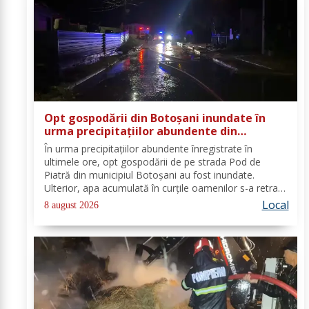
Opt gospodării din Botoșani inundate în
urma precipitațiilor abundente din
ultimele ore
În urma precipitațiilor abundente înregistrate în
ultimele ore, opt gospodării de pe strada Pod de
Piatră din municipiul Botoșani au fost inundate.
Ulterior, apa acumulată în curțile oamenilor s-a retras
pe carosabil. Pentru evacuarea apei, pompierii militari
Local
8 august 2026
din cadrul Detașamentului Botoșani au...