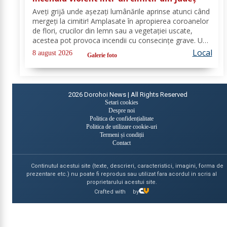
Aveți grijă unde așezați lumânările aprinse atunci când
mergeți la cimitir! Amplasate în apropierea coroanelor
de flori, crucilor din lemn sau a vegetației uscate,
acestea pot provoca incendii cu consecințe grave. Un
astfel de eveniment s-a produs ieri, în cimitirul din
Local
8 august 2026
Galerie foto
localitatea Ichimeni, comuna...
2026
Dorohoi News | All Rights Reserved
Setari cookies
Despre noi
Politica de confidențialitate
Politica de utilizare cookie-uri
Termeni și condiții
Contact
Continutul acestui site (texte, descrieri, caracteristici, imagini, forma de
prezentare etc.) nu poate fi reprodus sau utilizat fara acordul in scris al
proprietarului acestui site.
Crafted with
by