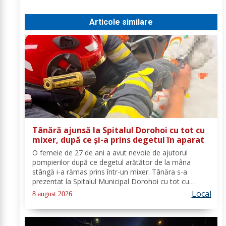
Articole similare
Tânără ajunsă la Spitalul Dorohoi cu tot cu
mixer, după ce și-a prins degetul în aparat
O femeie de 27 de ani a avut nevoie de ajutorul
pompierilor după ce degetul arătător de la mâna
stângă i-a rămas prins într-un mixer. Tânăra s-a
prezentat la Spitalul Municipal Dorohoi cu tot cu
aparatul electrocasnic, iar medicii au solicitat
Local
8 august 2026
intervenția salvatorilor. Pompierii din cadrul...