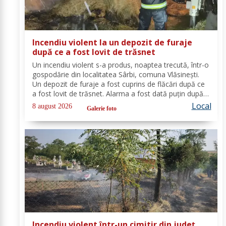
Incendiu violent la un depozit de furaje
după ce a fost lovit de trăsnet
Un incendiu violent s-a produs, noaptea trecută, într-o
gospodărie din localitatea Sârbi, comuna Vlăsinești.
Un depozit de furaje a fost cuprins de flăcări după ce
a fost lovit de trăsnet. Alarma a fost dată puțin după
ora 22:00. La caz s-au deplasat, în cel mai scurt timp,
Local
8 august 2026
Galerie foto
pompierii din cadrul...
Incendiu violent într-un cimitir din județ