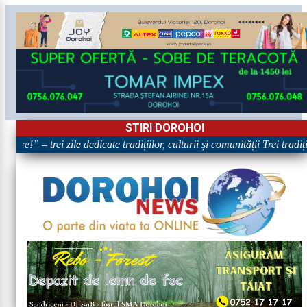
STIRI DOROHOI
are!” – trei zile dedicate tradițiilor, culturii și comunității Trei tradi