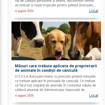
val de căldură persistent și intens, discomfort termic
accentuat și nopți tropicale pentru județul Botoșani,
până joi, la ora 10:00. Temperaturile maxime vor fi
Local
4 august 2026
cuprinse între 35 și 39 de...
Măsuri care trebuie aplicate de proprietarii
de animale în condiții de caniculă
D.S.V.S.A Botoșani revine cu precizări privind măsurile
ce trebuie aplicate în perioada de caniculă. Ce trebuie
să facă toți stăpânii de animale În contextul valului de
căldură anunțat de Administrația Națională de
Meteorologie, Direcția Sanitară Veterinară și pentru
Local
4 august 2026
Siguranța Alimentelor Botoșani...