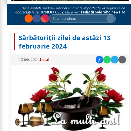
Daca sunteti martorul unor evenimente importante va rugam sa ne
contactati la tel:
0749.877.802
sau email:
redactia@dorohoinews.ro
Sărbătoriții zilei de astăzi 13
februarie 2024
f
13 feb. 2024
,
Local