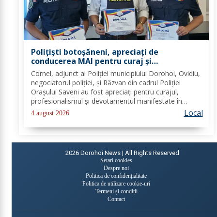
Polițiști botoșăneni, apreciați de
conducerea MAI pentru curaj și
profesionalism
Cornel, adjunct al Poliției municipiului Dorohoi, Ovidiu,
negociatorul poliției, și Răzvan din cadrul Poliției
Orașului Saveni au fost apreciați pentru curajul,
profesionalismul și devotamentul manifestate în
îndeplinirea atribuțiilor de serviciu, precum și pentru
Local
4 august 2026
modul exemplar în care și-au...
2026
Dorohoi News | All Rights Reserved
Setari cookies
Despre noi
Politica de confidențialitate
Politica de utilizare cookie-uri
Termeni și condiții
Contact