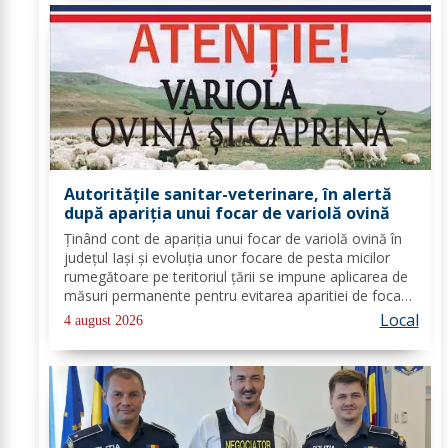
Autorităţile sanitar-veterinare, în alertă
după apariţia unui focar de variolă ovină
Ținând cont de apariția unui focar de variolă ovină în
județul Iași și evoluția unor focare de pesta micilor
rumegătoare pe teritoriul țării se impune aplicarea de
măsuri permanente pentru evitarea aparitiei de focare
de boală pe teritoriul județului Botoșani. D.S.V.S.A
Local
4 august 2026
Botoșani informează...