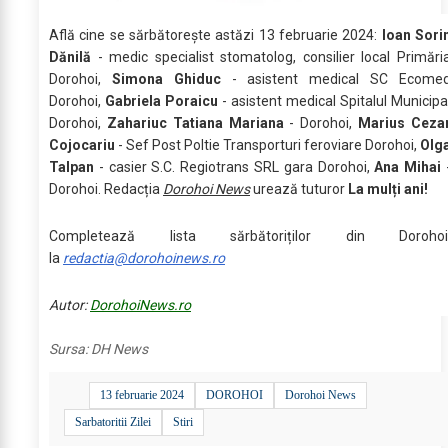
Află cine se sărbătoreşte astăzi 13 februarie 2024:
Ioan Sori
Dănilă
- medic specialist stomatolog, consilier local Primări
Dorohoi,
Simona Ghiduc
- asistent medical SC Ecome
Dorohoi,
Gabriela Poraicu
- asistent medical Spitalul Municipa
Dorohoi,
Zahariuc Tatiana Mariana
- Dorohoi,
Marius Ceza
Cojocariu
- Sef Post Poltie Transporturi feroviare Dorohoi,
Olg
Talpan
- casier S.C. Regiotrans SRL gara Dorohoi,
Ana Mihai
Dorohoi. Redacția
Dorohoi News
urează tuturor
La mulți ani!
Completează lista sărbătoriților din Dorohoi
la
redactia@dorohoinews.ro
Autor:
DorohoiNews.ro
Sursa:
DH News
13 februarie 2024
DOROHOI
Dorohoi News
Sarbatoritii Zilei
Stiri