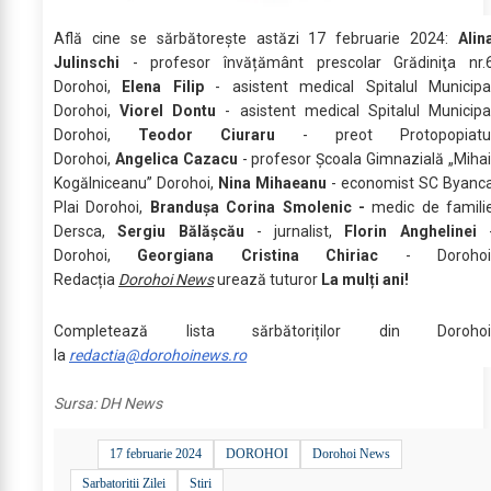
Află cine se sărbătoreşte astăzi 17 februarie 2024:
Alin
Julinschi
- profesor învățământ prescolar Grădiniţa nr.
Dorohoi,
Elena Filip
- asistent medical Spitalul Municipa
Dorohoi,
Viorel Dontu
- asistent medical Spitalul Municipa
Dorohoi,
Teodor Ciuraru
- preot Protopopiatu
Dorohoi,
Angelica Cazacu
- profesor Școala Gimnazială „Mihai
Kogălniceanu” Dorohoi,
Nina Mihaeanu
- economist SC Byanc
Plai Dorohoi,
Brandușa Corina Smolenic -
medic de famili
Dersca,
Sergiu Bălăşcău
- jurnalist,
Florin Anghelinei
Dorohoi,
Georgiana Cristina Chiriac
- Dorohoi
Redacția
Dorohoi News
urează tuturor
La mulți ani!
Completează lista sărbătoriților din Dorohoi
la
redactia@dorohoinews.ro
Sursa:
DH News
17 februarie 2024
DOROHOI
Dorohoi News
Sarbatoritii Zilei
Stiri