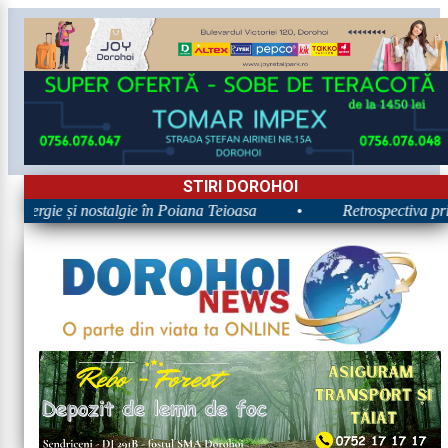
STIRI DOROHOI
 Energie și nostalgie în Poiana Teioasa
•
Retrospectiva prim