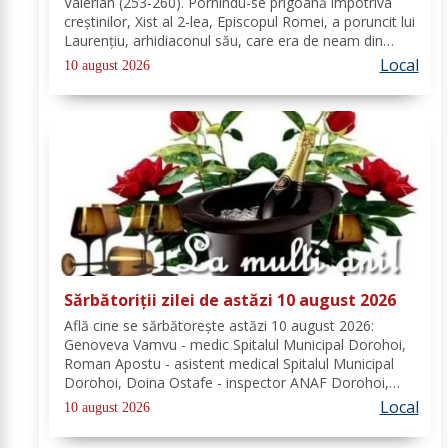
Valerian (253-260). Pornindu-se prigoană împotriva
creştinilor, Xist al 2-lea, Episcopul Romei, a poruncit lui
Laurenţiu, arhidiaconul său, care era de neam din
Spania, să chivernisească vistieria Bisericii şi să se
Local
10 august 2026
îngrijească de săraci....
Sărbătoriții zilei de astăzi 10 august 2026
Află cine se sărbătoreşte astăzi 10 august 2026:
Genoveva Vamvu - medic Spitalul Municipal Dorohoi,
Roman Apostu - asistent medical Spitalul Municipal
Dorohoi, Doina Ostafe - inspector ANAF Dorohoi,
Marina Ludmila Pogoreanu - medic de familie
Local
10 august 2026
Dorohoi, Beatrice Tiron - profesor Seminarul
Teologic...