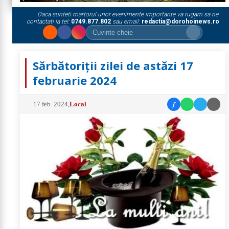
Daca sunteti martorul unor evenimente importante va rugam sa ne
contactati la tel:
0749.877.802
sau email:
redactia@dorohoinews.ro
Sărbătoriții zilei de astăzi 17
februarie 2024
f
17 feb. 2024
,
Local