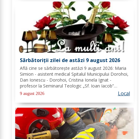
Sărbătoriții zilei de astăzi 9 august 2026
Află cine se sărbătoreşte astăzi 9 august 2026: Maria
Simion - asistent medical Spitalul Municipului Dorohoi,
Dan Ionescu - Dorohoi, Cristina Ionela Ignat -
profesor la Seminarul Teologic „Sf. Ioan Iacob”
Dorohoi, Ana-Maria Ojog - profesor- consilier
Local
9 august 2026
educativ Școala Gimnazială Nr. 1 Dumeni, Mihai...