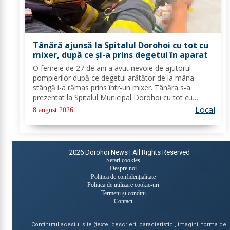
Tânără ajunsă la Spitalul Dorohoi cu tot cu
mixer, după ce și-a prins degetul în aparat
O femeie de 27 de ani a avut nevoie de ajutorul
pompierilor după ce degetul arătător de la mâna
stângă i-a rămas prins într-un mixer. Tânăra s-a
prezentat la Spitalul Municipal Dorohoi cu tot cu
aparatul electrocasnic, iar medicii au solicitat
Local
8 august 2026
intervenția salvatorilor. Pompierii din cadrul...
2026
Dorohoi News | All Rights Reserved
Setari cookies
Despre noi
Politica de confidențialitate
Politica de utilizare cookie-uri
Termeni și condiții
Contact
Continutul acestui site (texte, descrieri, caracteristici, imagini, forma de