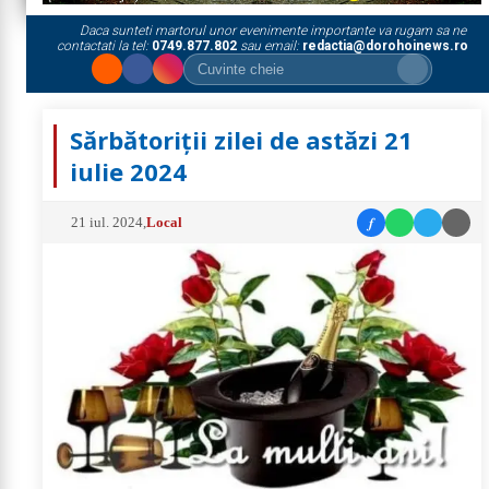
Daca sunteti martorul unor evenimente importante va rugam sa ne
contactati la tel:
0749.877.802
sau email:
redactia@dorohoinews.ro
Sărbătoriții zilei de astăzi 21
iulie 2024
f
21 iul. 2024
,
Local