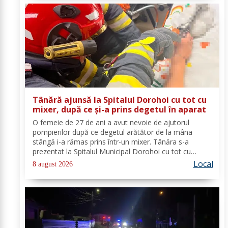
Tânără ajunsă la Spitalul Dorohoi cu tot cu
mixer, după ce și-a prins degetul în aparat
O femeie de 27 de ani a avut nevoie de ajutorul
pompierilor după ce degetul arătător de la mâna
stângă i-a rămas prins într-un mixer. Tânăra s-a
prezentat la Spitalul Municipal Dorohoi cu tot cu
aparatul electrocasnic, iar medicii au solicitat
Local
8 august 2026
intervenția salvatorilor. Pompierii din cadrul...