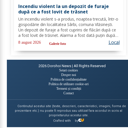
Incendiu violent la un depozit de furaje
după ce a fost lovit de trăsnet
Un incendiu violent s-a produs, noaptea trecută, într-o
gospodărie din localitatea Sârbi, comuna Vlăsinești.
Un depozit de furaje a fost cuprins de flăcări după ce
a fost lovit de trăsnet. Alarma a fost dată puțin după
ora 22:00. La caz s-au deplasat, în cel mai scurt timp,
Local
8 august 2026
Galerie foto
pompierii din cadrul...
2026
Dorohoi News | All Rights Reserved
Setari cookies
Despre noi
Politica de confidențialitate
Politica de utilizare cookie-uri
Termeni și condiții
Contact
Continutul acestui site (texte, descrieri, caracteristici, imagini, forma de
prezentare etc.) nu poate fi reprodus sau utilizat fara acordul in scris al
proprietarului acestui site.
Crafted with
by