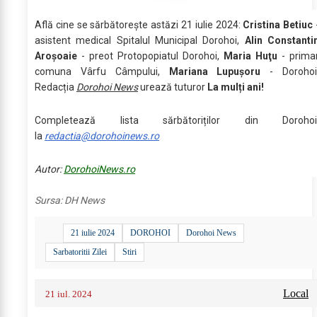
Află cine se sărbătoreşte astăzi 21 iulie 2024:
Cristina Betiuc
asistent medical Spitalul Municipal Dorohoi,
Alin Constanti
Aroșoaie
- preot Protopopiatul Dorohoi,
Maria Huţu
- prima
comuna Vârfu Câmpului,
Mariana Lupușoru
- Dorohoi
Redacția
Dorohoi News
urează tuturor
La mulți ani!
Completează lista sărbătoriților din Dorohoi
la
redactia@dorohoinews.ro
Autor:
DorohoiNews.ro
Sursa:
DH News
21 iulie 2024
DOROHOI
Dorohoi News
Sarbatoritii Zilei
Stiri
Local
21 iul. 2024