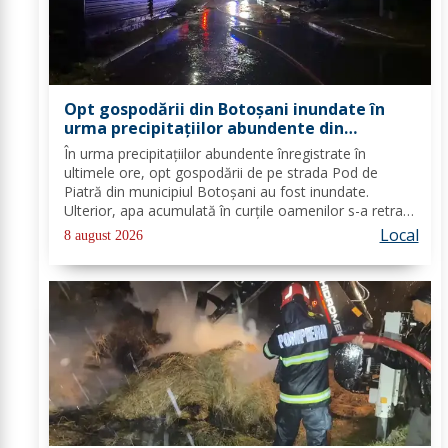
Opt gospodării din Botoșani inundate în
urma precipitațiilor abundente din
ultimele ore
În urma precipitațiilor abundente înregistrate în
ultimele ore, opt gospodării de pe strada Pod de
Piatră din municipiul Botoșani au fost inundate.
Ulterior, apa acumulată în curțile oamenilor s-a retras
pe carosabil. Pentru evacuarea apei, pompierii militari
Local
8 august 2026
din cadrul Detașamentului Botoșani au...