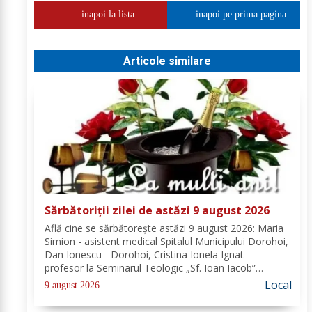
inapoi la lista
inapoi pe prima pagina
Articole similare
Sărbătoriții zilei de astăzi 9 august 2026
Află cine se sărbătoreşte astăzi 9 august 2026: Maria
Simion - asistent medical Spitalul Municipului Dorohoi,
Dan Ionescu - Dorohoi, Cristina Ionela Ignat -
profesor la Seminarul Teologic „Sf. Ioan Iacob”
Dorohoi, Ana-Maria Ojog - profesor- consilier
Local
9 august 2026
educativ Școala Gimnazială Nr. 1 Dumeni, Mihai...