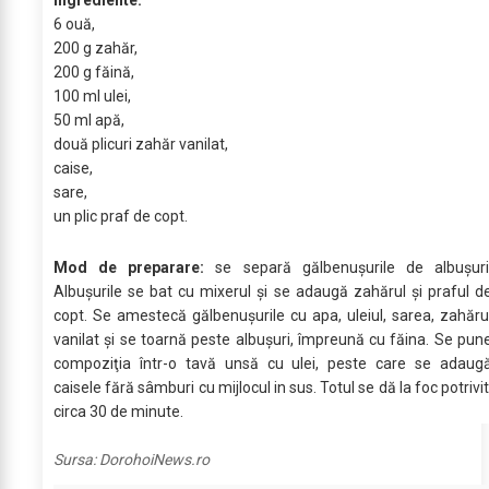
6 ouă,
200 g zahăr,
200 g făină,
100 ml ulei,
50 ml apă,
două plicuri zahăr vanilat,
caise,
sare,
un plic praf de copt.
Mod de preparare:
se separă gălbenuşurile de albuşuri
Albuşurile se bat cu mixerul şi se adaugă zahărul şi praful d
copt. Se amestecă gălbenuşurile cu apa, uleiul, sarea, zahăru
vanilat şi se toarnă peste albuşuri, împreună cu făina. Se pun
compoziţia într-o tavă unsă cu ulei, peste care se adaug
caisele fără sâmburi cu mijlocul in sus. Totul se dă la foc potrivit
circa 30 de minute.
Sursa:
DorohoiNews.ro