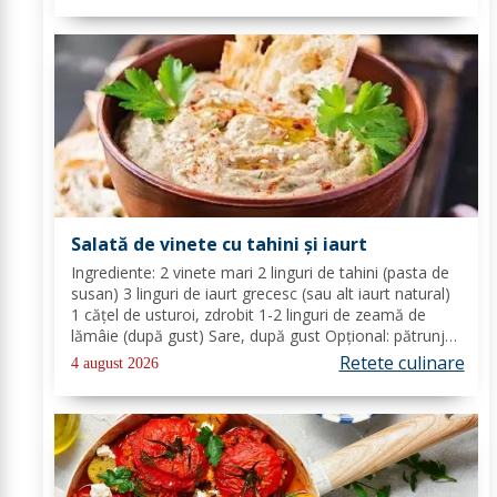
Salată de vinete cu tahini și iaurt
Ingrediente: 2 vinete mari 2 linguri de tahini (pasta de
susan) 3 linguri de iaurt grecesc (sau alt iaurt natural)
1 cățel de usturoi, zdrobit 1-2 linguri de zeamă de
lămâie (după gust) Sare, după gust Opțional: pătrunjel
proaspăt tocat pentru decor Mod de preparare: Coace
Retete culinare
4 august 2026
vinetele pe grătar sau în...