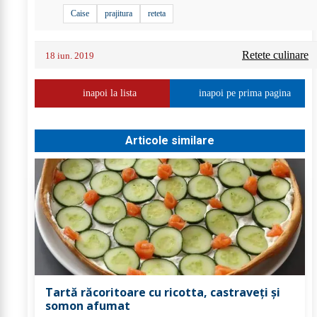
Caise
prajitura
reteta
Retete culinare
18 iun. 2019
inapoi la lista
inapoi pe prima pagina
Articole similare
Tartă răcoritoare cu ricotta, castraveți și
somon afumat