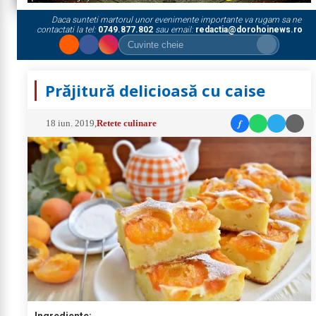
Daca sunteti martorul unor evenimente importante va rugam sa ne
contactati la tel:
0749.877.802
sau email:
redactia@dorohoinews.ro
Prăjitură delicioasă cu caise
f
18 iun. 2019
,
Retete culinare
Ingrediente: