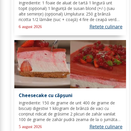
Ingrediente: 1 foaie de aluat de tartă 1 lingură unt
topit (opțional) 1 linguriță de susan blond (+/-) (sau
alte semințe) (opțional) Umplutura: 250 g brânză
ricotta 1/2 lămâie (suc + coajă) 4 fire de ceapă verde
(+/-) piper Toppinguri: 1 castravete 80 gr somon
Retete culinare
6 august 2026
afumat 1 linguriță semințe de susan...
Cheesecake cu căpșuni
Ingrediente: 150 de grame de unt 400 de grame de
biscuiți digestivi 1 kilogram de brânză de vaci cu
conținut ridicat de grăsime 2 plicuri de zahăr vanilat
100 de grame de zahăr pudră zeama de la o jumătate
de lămâie 600 de mililitri de smântână pentru frișcă 4
Retete culinare
5 august 2026
foi de gelatină hidratate în apă rece...