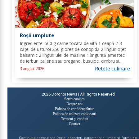
Roșii umplute
Ingrediente: 500 g carne tocată de vită 1 ceapă 2-3
căței de usturoi 250 g orez de conopidă 2 linguri oțet
balsamic 2 linguri ulei de măsline 1 linguriță amestec
de ierburi italiene sau oregano, busuioc, cimbru și
rozmarin uscate sare de mare piper negru Mod de
Retete culinare
3 august 2026
preparare: Se încălzește cuptorul la...
2026
Dorohoi News | All Rights Reserved
Setari cookies
Despre noi
Politica de confidențialitate
Politica de utilizare cookie-uri
Termeni și condiții
Contact
Continutul acestui site (texte, descrieri, caracteristici, imagini, forma de