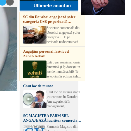
Ultimele anunturi
SC din Dorohoi angajează șofer
categoria C+E pe perioadă
nedeterminată
Societate comercială din
Dorohoi angajează șofer
categoria C+E pe
perioadă nedeterminată.
Candidatul trebuie să
Angajăm personal fast-food –
aibă experiență și atestat
Zehab Kebab
transport marfă. Pentru
detalii, vă rog să sunați la
Ești o persoană serioasă,
numărul de telefon.
dinamică și îți dorești un
loc de muncă stabil? Te
așteptăm în echipa Zehab
Kebab! Posturi
Caut loc de munca
disponibile: -
SHAORMAR AJUTOR
Caut loc de muncă stabil
BUCATAR 2/posturi -
,cu contract în Dorohoi.
LUCRATOR
Am experiență în
COMERCIAL
management,
VANZATOR /2 posturi
contabilitate, ospătărie .
OFERIM : Contract de
SC MAGISTRA FARM SRL
Rog seriozitate
muncă Program flexibil
ANGAJEAZĂ lucrător comercial –
Salariu motivant, în
DOROHOI
Farmacia Magistra din
funcție de experienț