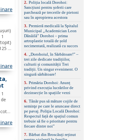
2
.
Poliția locală Dorohoi:
reglaj lombar electric
ainte
Sancțiuni pentru șoferii care
pentru șofer și pasager
linare
inele
parchează pe trecerile de pietoni
Volan multifuncțional
mâia
sau în apropierea acestora
îmbrăcat în piele, cu
padele pentru schimbarea
3
.
Premieră medicală la Spitalul
treptelor Adaptive cruise
ușuri)
Municipal „Academician Leon
control, asistent
Dănăilă” Dorohoi – prima
 1
schimbare bandă și
artroplastie totală de șold
(topit)
menținere bandă Faruri
necimentată, realizată cu succes
 125 g
bi-xenon adaptive cu
funcție Cornering,
că
4
.
„Dorohoiul, în Sărbătoare!” –
asistent fază lungă
trei zile dedicate tradițiilor,
ilia.
automată , lumini de zi
culturii și comunității Trei
linare
de...
LED, proiectoare ceață
tradiții. Un singur eveniment. O
LED, spălătoare faruri
singură sărbătoare!
ta,
Senzori parcare
5
.
Primăria Dorohoi: Anunț
față/spate, cameră
at
privind execuția lucrărilor de
marșarier Keyless entry
dezinsecție în spațiile verzi
& start, geamuri electrice
ă 1
față/spate, oglinzi
ă de
6
.
Tânăr pus să măture cojile de
electrice, încălzite și
seminţe pe care le aruncase direct
rabatabile Sistem hands-
icotta
pe pavaj. Poliţia Locală Dorohoi:
free, Bluetooth, USB
Respectul față de spațiul comun
eapă
Sistem start/stop, frână
trebuie să fie o prioritate pentru
linare
avete
de parcare electrică,
fiecare dintre noi”
anvelope vară runflat
ințe
Control presiune pneuri,
7
.
Bărbat din Broscăuți reținut
filtru de particule,
pentru violență în familie