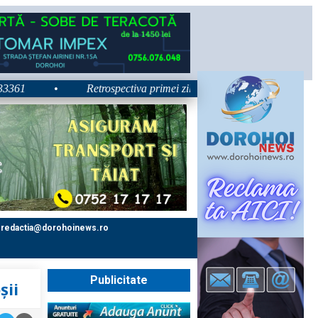
•
Retrospectiva primei zile la Zilele Nordului 2026: Dezbater
redactia@dorohoinews.ro
Publicitate
șii