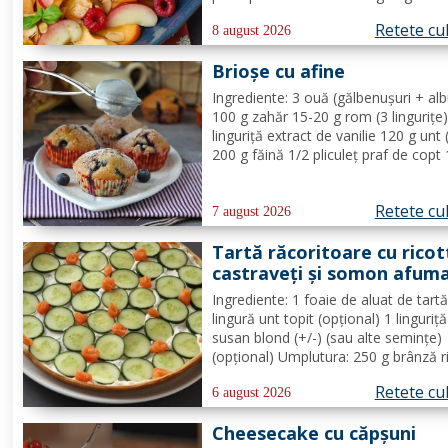
Mod de Preparare: Clătiți fructele în
Retete cu
de utilizare. Se taie piersicile, nectar
8 august 2026
și caisele în felii subțiri. Stoarceți lă
Brioșe cu afine
și...
Ingrediente: 3 ouă (gălbenușuri + alb
100 g zahăr 15-20 g rom (3 lingurițe)
linguriță extract de vanilie 120 g unt 
200 g făină 1/2 pliculeț praf de copt
afine Mod de Preparare: Se ameste
gălbenușurile cu zahărul, romul și van
Retete cu
Se adaugă untul topit, făina și praful 
7 august 2026
Tartă răcoritoare cu ricot
castraveți și somon afum
Ingrediente: 1 foaie de aluat de tart
lingură unt topit (opțional) 1 linguriț
susan blond (+/-) (sau alte semințe)
(opțional) Umplutura: 250 g brânză r
1/2 lămâie (suc + coajă) 4 fire de c
Retete cu
verde (+/-) piper Toppinguri: 1 castr
6 august 2026
80 gr somon afumat 1 linguriță sem
Cheesecake cu căpșuni
de susan...