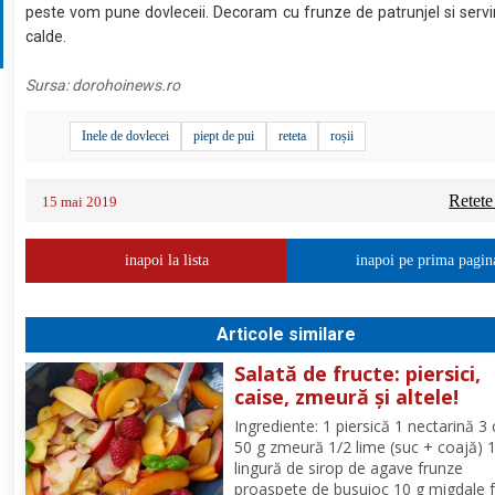
peste vom pune dovleceii. Decoram cu frunze de patrunjel si serv
calde.
Sursa:
dorohoinews.ro
Inele de dovlecei
piept de pui
reteta
roșii
Retete
15 mai 2019
inapoi la lista
inapoi pe prima pagin
Articole similare
Salată de fructe: piersici,
caise, zmeură și altele!
Ingrediente: 1 piersică 1 nectarină 3 
50 g zmeură 1/2 lime (suc + coajă) 
lingură de sirop de agave frunze
proaspete de busuioc 10 g migdale f