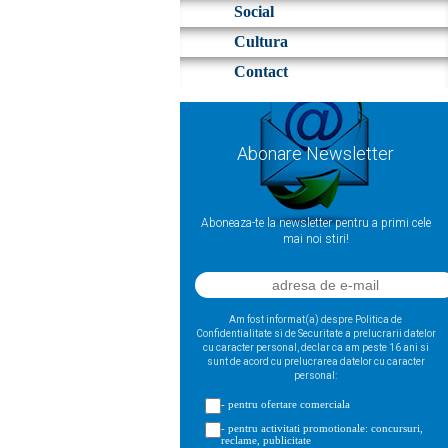
Social
Cultura
Contact
Abonare Newsletter
Aboneaza-te la newsletter pentru a primi cele
mai noi stiri!
Am fost informat(a) despre Politica de
Confidentialitate si de Securitate a prelucrarii datelor
cu caracter personal, declar ca am peste 16 ani si
sunt de acord cu prelucrarea datelor cu caracter
personal:
- pentru ofertare comerciala
- pentru activitati promotionale: concursuri,
reclame, publicitate