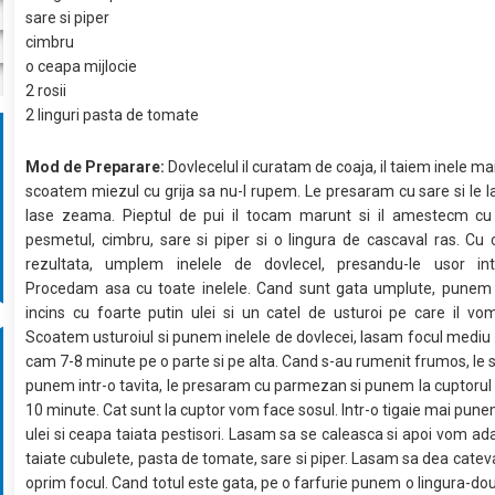
sare si piper
cimbru
o ceapa mijlocie
2 rosii
2 linguri pasta de tomate
Mod de Preparare:
Dovlecelul il curatam de coaja, il taiem inele ma
scoatem miezul cu grija sa nu-l rupem. Le presaram cu sare si le l
lase zeama. Pieptul de pui il tocam marunt si il amestecm cu
pesmetul, cimbru, sare si piper si o lingura de cascaval ras. Cu
rezultata, umplem inelele de dovlecel, presandu-le usor in
Procedam asa cu toate inelele. Cand sunt gata umplute, punem o
incins cu foarte putin ulei si un catel de usturoi pe care il vom
Scoatem usturoiul si punem inelele de dovlecei, lasam focul mediu s
cam 7-8 minute pe o parte si pe alta. Cand s-au rumenit frumos, le 
punem intr-o tavita, le presaram cu parmezan si punem la cuptorul
10 minute. Cat sunt la cuptor vom face sosul. Intr-o tigaie mai pune
ulei si ceapa taiata pestisori. Lasam sa se caleasca si apoi vom ada
taiate cubulete, pasta de tomate, sare si piper. Lasam sa dea cateva
oprim focul. Cand totul este gata, pe o farfurie punem o lingura-dou