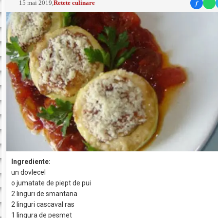
f
15 mai 2019
,
Retete culinare
Ingrediente:
un dovlecel
o jumatate de piept de pui
2 linguri de smantana
2 linguri cascaval ras
1 lingura de pesmet