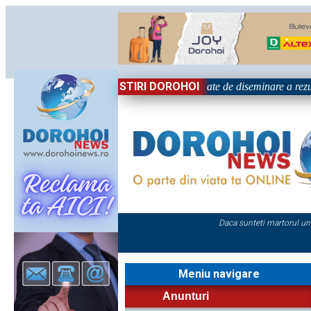
STIRI DOROHOI
țional „Grigore Ghica” Dorohoi - Activitate de diseminare a rezul
Daca sunteti martorul un
Meniu navigare
Anunturi