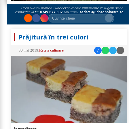
Daca sunteti martorul unor evenimente importante va rugam sa ne
contactati la tel:
0749.877.802
sau email:
redactia@dorohoinews.ro
Prăjitură în trei culori
f
30 mai 2019
,
Retete culinare