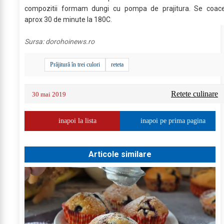
compozitii formam dungi cu pompa de prajitura. Se coac
aprox 30 de minute la 180C.
Sursa:
dorohoinews.ro
Prăjitură în trei culori
reteta
Retete culinare
30 mai 2019
inapoi la lista
inapoi pe prima pagina
Articole similare