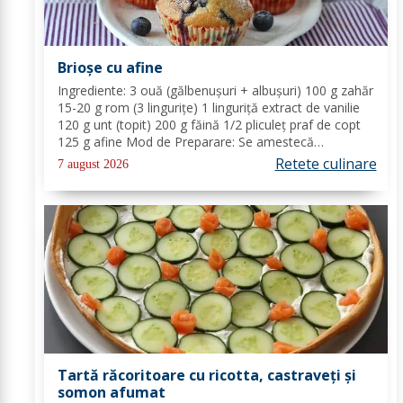
Brioșe cu afine
Ingrediente: 3 ouă (gălbenușuri + albușuri) 100 g zahăr
15-20 g rom (3 lingurițe) 1 linguriță extract de vanilie
120 g unt (topit) 200 g făină 1/2 pliculeț praf de copt
125 g afine Mod de Preparare: Se amestecă
gălbenușurile cu zahărul, romul și vanilia. Se adaugă
Retete culinare
7 august 2026
untul topit, făina și praful de...
Tartă răcoritoare cu ricotta, castraveți și
somon afumat