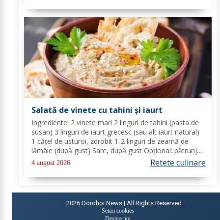
foi de gelatină hidratate în apă rece...
Salată de vinete cu tahini și iaurt
Ingrediente: 2 vinete mari 2 linguri de tahini (pasta de
susan) 3 linguri de iaurt grecesc (sau alt iaurt natural)
1 cățel de usturoi, zdrobit 1-2 linguri de zeamă de
lămâie (după gust) Sare, după gust Opțional: pătrunjel
proaspăt tocat pentru decor Mod de preparare: Coace
Retete culinare
4 august 2026
vinetele pe grătar sau în...
2026
Dorohoi News | All Rights Reserved
Setari cookies
Despre noi