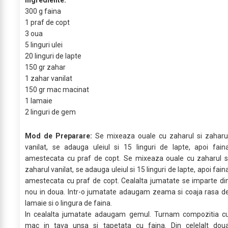
Ingrediente:
300 g faina
1 praf de copt
3 oua
5 linguri ulei
20 linguri de lapte
150 gr zahar
1 zahar vanilat
150 gr mac macinat
1 lamaie
2 linguri de gem
Mod de Preparare:
Se mixeaza ouale cu zaharul si zaharu
vanilat, se adauga uleiul si 15 linguri de lapte, apoi fain
amestecata cu praf de copt. Se mixeaza ouale cu zaharul s
zaharul vanilat, se adauga uleiul si 15 linguri de lapte, apoi fain
amestecata cu praf de copt. Cealalta jumatate se imparte di
nou in doua. Intr-o jumatate adaugam zeama si coaja rasa d
lamaie si o lingura de faina.
In cealalta jumatate adaugam gemul. Turnam compozitia c
mac in tava unsa si tapetata cu faina. Din celelalt dou