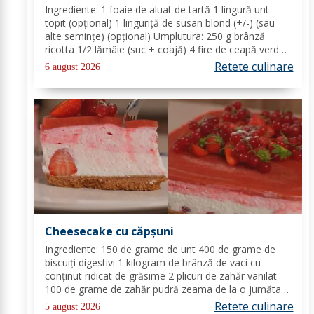
Ingrediente: 1 foaie de aluat de tartă 1 lingură unt
topit (opțional) 1 linguriță de susan blond (+/-) (sau
alte semințe) (opțional) Umplutura: 250 g brânză
ricotta 1/2 lămâie (suc + coajă) 4 fire de ceapă verde
(+/-) piper Toppinguri: 1 castravete 80 gr somon
Retete culinare
6 august 2026
afumat 1 linguriță semințe de susan...
Cheesecake cu căpșuni
Ingrediente: 150 de grame de unt 400 de grame de
biscuiți digestivi 1 kilogram de brânză de vaci cu
conținut ridicat de grăsime 2 plicuri de zahăr vanilat
100 de grame de zahăr pudră zeama de la o jumătate
de lămâie 600 de mililitri de smântână pentru frișcă 4
Retete culinare
5 august 2026