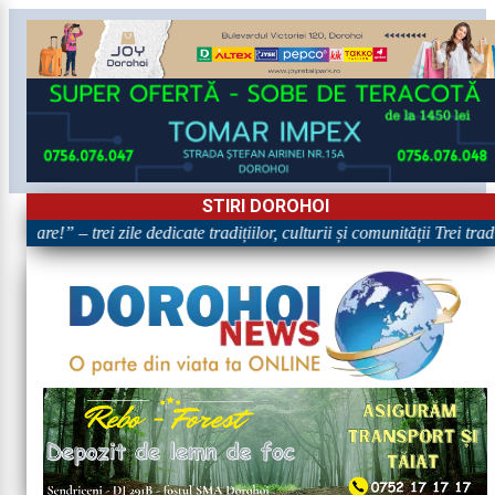
STIRI DOROHOI
toare!” – trei zile dedicate tradițiilor, culturii și comunității Trei tra