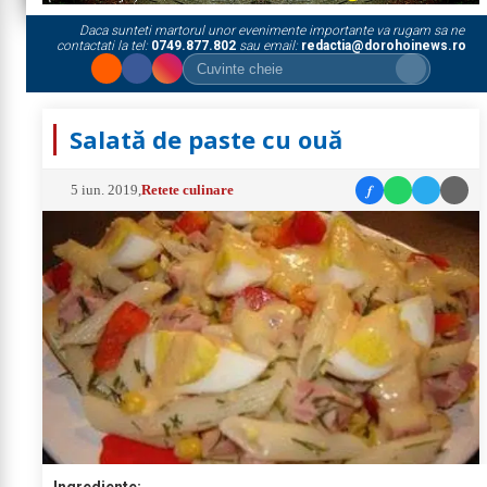
Daca sunteti martorul unor evenimente importante va rugam sa ne
contactati la tel:
0749.877.802
sau email:
redactia@dorohoinews.ro
Salată de paste cu ouă
f
5 iun. 2019
,
Retete culinare