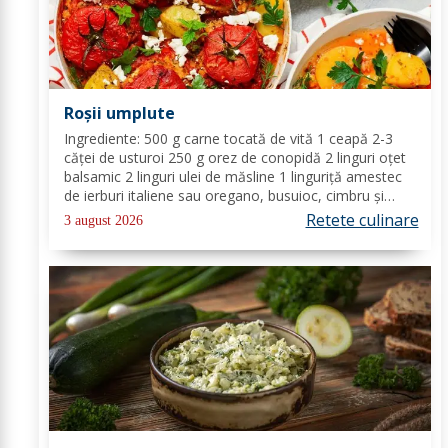
Roșii umplute
Ingrediente: 500 g carne tocată de vită 1 ceapă 2-3
căței de usturoi 250 g orez de conopidă 2 linguri oțet
balsamic 2 linguri ulei de măsline 1 linguriță amestec
de ierburi italiene sau oregano, busuioc, cimbru și
rozmarin uscate sare de mare piper negru Mod de
Retete culinare
3 august 2026
preparare: Se încălzește cuptorul la...