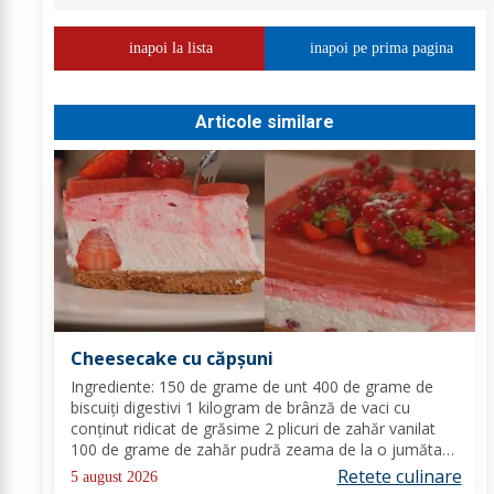
inapoi la lista
inapoi pe prima pagina
Articole similare
Cheesecake cu căpșuni
Ingrediente: 150 de grame de unt 400 de grame de
biscuiți digestivi 1 kilogram de brânză de vaci cu
conținut ridicat de grăsime 2 plicuri de zahăr vanilat
100 de grame de zahăr pudră zeama de la o jumătate
de lămâie 600 de mililitri de smântână pentru frișcă 4
Retete culinare
5 august 2026
foi de gelatină hidratate în apă rece...