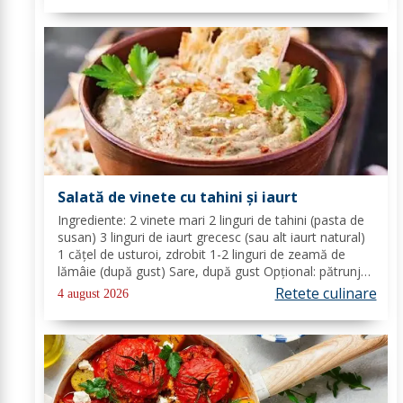
Salată de vinete cu tahini și iaurt
Ingrediente: 2 vinete mari 2 linguri de tahini (pasta de
susan) 3 linguri de iaurt grecesc (sau alt iaurt natural)
1 cățel de usturoi, zdrobit 1-2 linguri de zeamă de
lămâie (după gust) Sare, după gust Opțional: pătrunjel
proaspăt tocat pentru decor Mod de preparare: Coace
Retete culinare
4 august 2026
vinetele pe grătar sau în...