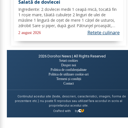
Salată de dovlecei
Ingrediente: 2 dovlecei medii 1 ceapă mică, tocată fin
1 roșie mare, tăiată cubulețe 2 linguri de ulei de
măsline 1 lingură de oțet de mere 1 cățel de usturoi,
zdrobit Sare și piper, după gust Pătrunjel proaspăt,
tocat pentru decor (opțional) Mod de preparare: Taie
Retete culinare
2 august 2026
dovleceii în rondele subțiri sau...
2026
Dorohoi News | All Rights Reserved
Setari cookies
Despre noi
Politica de confidențialitate
Politica de utilizare cookie-uri
Termeni și condiții
Contact
Continutul acestui site (texte, descrieri, caracteristici, imagini, forma de
prezentare etc.) nu poate fi reprodus sau utilizat fara acordul in scris al
proprietarului acestui site.
Crafted with
by