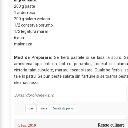
Ingrediente:
200 g paste
1 ardei rosu
200 g salam victoria
1/2 conserva porumb
1/2 legatura marar
6 oua
maioneza
Mod de Preparare:
Se fierb pastele si se lasa la scurs. S
amesteca apoi intr-un bol cu porumbul, ardeiul si salamu
victoria taiat cubulete, mararul tocat si sare. Ouale se fierb si s
taie in patru. Se pun peste salata din farfurie si se toarna pest
ele maoineza.
Sursa:
dorohoinews.ro
ouă
reteta
Salată de paste
Retete culinare
5 iun. 2019